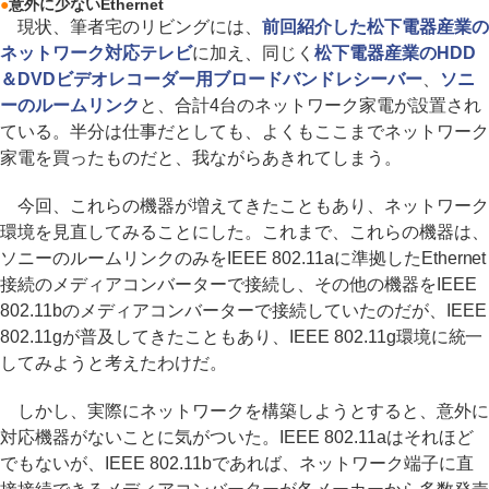
●
意外に少ないEthernet
現状、筆者宅のリビングには、
前回紹介した松下電器産業の
ネットワーク対応テレビ
に加え、同じく
松下電器産業のHDD
＆DVDビデオレコーダー用ブロードバンドレシーバー
、
ソニ
ーのルームリンク
と、合計4台のネットワーク家電が設置され
ている。半分は仕事だとしても、よくもここまでネットワーク
家電を買ったものだと、我ながらあきれてしまう。
今回、これらの機器が増えてきたこともあり、ネットワーク
環境を見直してみることにした。これまで、これらの機器は、
ソニーのルームリンクのみをIEEE 802.11aに準拠したEthernet
接続のメディアコンバーターで接続し、その他の機器をIEEE
802.11bのメディアコンバーターで接続していたのだが、IEEE
802.11gが普及してきたこともあり、IEEE 802.11g環境に統一
してみようと考えたわけだ。
しかし、実際にネットワークを構築しようとすると、意外に
対応機器がないことに気がついた。IEEE 802.11aはそれほど
でもないが、IEEE 802.11bであれば、ネットワーク端子に直