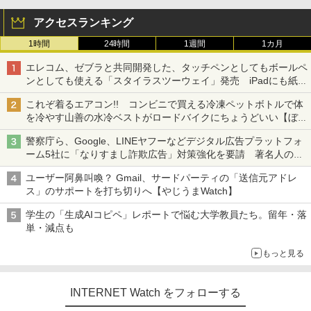
アクセスランキング
1時間
24時間
1週間
1カ月
エレコム、ゼブラと共同開発した、タッチペンとしてもボールペ
ンとしても使える「スタイラスツーウェイ」発売 iPadにも紙に
も、持ち替えずに書き込める
これぞ着るエアコン!! コンビニで買える冷凍ペットボトルで体
を冷やす山善の水冷ベストがロードバイクにちょうどいい【ぼっ
ち・ざ・ろーど！その14】【空いた時間でなにしてる？】
警察庁ら、Google、LINEヤフーなどデジタル広告プラットフォ
ーム5社に「なりすまし詐欺広告」対策強化を要請 著名人の写
真や映像を使った投資詐欺などへの対策として
ユーザー阿鼻叫喚？ Gmail、サードパーティの「送信元アドレ
ス」のサポートを打ち切りへ【やじうまWatch】
学生の「生成AIコピペ」レポートで悩む大学教員たち。留年・落
単・減点も
もっと見る
INTERNET Watch をフォローする