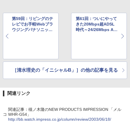
第59回：リビングのテ
第61回：ついにやって
レビでお手軽Webブラ
きた20Mbps超ADSL
ウジングパナソニック
時代～24/26Mbps AD
「Tナビ」の実用度は
SLの全体像を考察する
いかに？
～
［清水理史の「イニシャルB」］の他の記事を見る
関連リンク
関連記事：槻ノ木隆のNEW PRODUCTS IMPRESSION 「メル
コ WHR-G54」
http://bb.watch.impress.co.jp/column/review/2003/06/18/