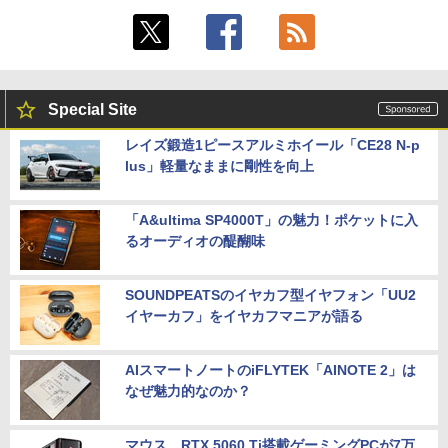
Special Site
レイズ鍛造1ピースアルミホイール「CE28 N-p
lus」軽量なままに剛性を向上
「A&ultima SP4000T」の魅力！ポケットに入
るオーディオの醍醐味
SOUNDPEATSのイヤカフ型イヤフォン「UU2
イヤーカフ」をイヤカフマニアが語る
AIスマートノートのiFLYTEK「AINOTE 2」は
なぜ魅力的なのか？
マウス、RTX 5060 Ti搭載ゲーミングPCが7万