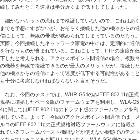
続してみたところ速度は半分近くまで低下してしまった。
細かなパケットの流れまで検証していないので、これはあく
までも予想にすぎないが、おそらく接続した他の機器からの通
信によって、無線の帯域が狭められてしまっているのだろう。
実際、今回接続したネットワーク家電の中には、定期的に通信
を行なうものが含まれている。これによって、FTPの速度が低
下したと考えられる。アクセスポイント間通信の場合、複数台
の機器を無線で接続できるのが最大のメリットだが、接続した
他の機器からの通信によって速度が低下する可能性があること
も十分に考慮しなければならないと言えそうだ。
なお、今回のテストでは、WHR-G54のみIEEE 802.11g正式
規格に準拠したベータ版のファームウェアを利用し、WLA-G5
4に関してはIEEE 802.11gのドラフト版のファームウェアを利
用している。よって、今回のアクセスポイント間通信では、メ
ルコのIEEE 802.11gの正式規格対応ファームウェアに搭載さ
れているフレームバースト機能などが使えない状態でのテスト
となっていることをお断りしていおく。WLA-G54側のファー