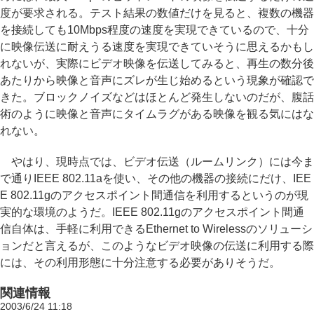
度が要求される。テスト結果の数値だけを見ると、複数の機器
を接続しても10Mbps程度の速度を実現できているので、十分
に映像伝送に耐えうる速度を実現できていそうに思えるかもし
れないが、実際にビデオ映像を伝送してみると、再生の数分後
あたりから映像と音声にズレが生じ始めるという現象が確認で
きた。ブロックノイズなどはほとんど発生しないのだが、腹話
術のように映像と音声にタイムラグがある映像を観る気にはな
れない。
やはり、現時点では、ビデオ伝送（ルームリンク）には今ま
で通りIEEE 802.11aを使い、その他の機器の接続にだけ、IEE
E 802.11gのアクセスポイント間通信を利用するというのが現
実的な環境のようだ。IEEE 802.11gのアクセスポイント間通
信自体は、手軽に利用できるEthernet to Wirelessのソリューシ
ョンだと言えるが、このようなビデオ映像の伝送に利用する際
には、その利用形態に十分注意する必要がありそうだ。
関連情報
2003/6/24 11:18