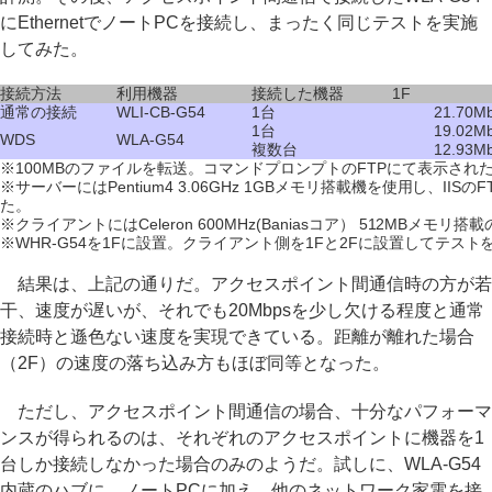
にEthernetでノートPCを接続し、まったく同じテストを実施
してみた。
接続方法
利用機器
接続した機器
1F
通常の接続
WLI-CB-G54
1台
21.70M
1台
19.02M
WDS
WLA-G54
複数台
12.93M
※100MBのファイルを転送。コマンドプロンプトのFTPにて表示された
※サーバーにはPentium4 3.06GHz 1GBメモリ搭載機を使用し、IIS
た。
※クライアントにはCeleron 600MHz(Baniasコア） 512MBメモリ
※WHR-G54を1Fに設置。クライアント側を1Fと2Fに設置してテスト
結果は、上記の通りだ。アクセスポイント間通信時の方が若
干、速度が遅いが、それでも20Mbpsを少し欠ける程度と通常
接続時と遜色ない速度を実現できている。距離が離れた場合
（2F）の速度の落ち込み方もほぼ同等となった。
ただし、アクセスポイント間通信の場合、十分なパフォーマ
ンスが得られるのは、それぞれのアクセスポイントに機器を1
台しか接続しなかった場合のみのようだ。試しに、WLA-G54
内蔵のハブに、ノートPCに加え、他のネットワーク家電を接