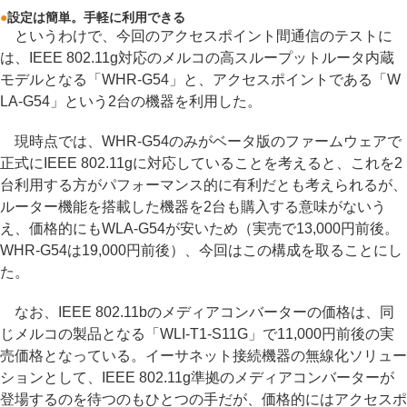
●
設定は簡単。手軽に利用できる
というわけで、今回のアクセスポイント間通信のテストに
は、IEEE 802.11g対応のメルコの高スループットルータ内蔵
モデルとなる「WHR-G54」と、アクセスポイントである「W
LA-G54」という2台の機器を利用した。
現時点では、WHR-G54のみがベータ版のファームウェアで
正式にIEEE 802.11gに対応していることを考えると、これを2
台利用する方がパフォーマンス的に有利だとも考えられるが、
ルーター機能を搭載した機器を2台も購入する意味がないう
え、価格的にもWLA-G54が安いため（実売で13,000円前後。
WHR-G54は19,000円前後）、今回はこの構成を取ることにし
た。
なお、IEEE 802.11bのメディアコンバーターの価格は、同
じメルコの製品となる「WLI-T1-S11G」で11,000円前後の実
売価格となっている。イーサネット接続機器の無線化ソリュー
ションとして、IEEE 802.11g準拠のメディアコンバーターが
登場するのを待つのもひとつの手だが、価格的にはアクセスポ