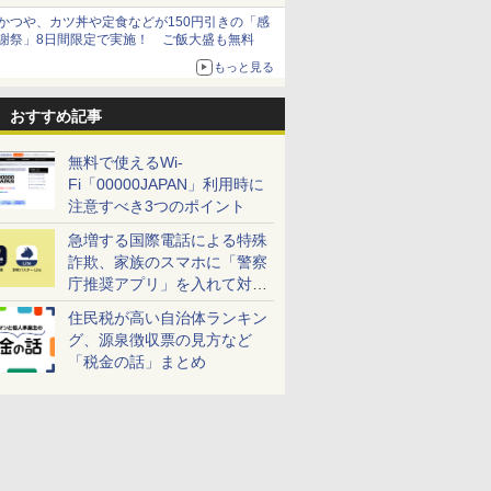
かつや、カツ丼や定食などが150円引きの「感
謝祭」8日間限定で実施！ ご飯大盛も無料
もっと見る
おすすめ記事
無料で使えるWi-
Fi「00000JAPAN」利用時に
注意すべき3つのポイント
急増する国際電話による特殊
詐欺、家族のスマホに「警察
庁推奨アプリ」を入れて対策
しよう！
住民税が高い自治体ランキン
グ、源泉徴収票の見方など
「税金の話」まとめ