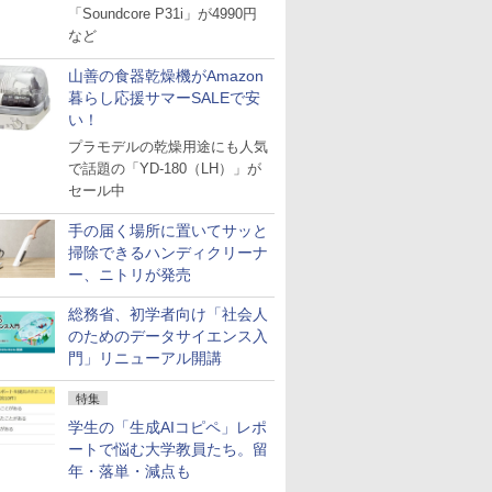
「Soundcore P31i」が4990円
など
山善の食器乾燥機がAmazon
暮らし応援サマーSALEで安
い！
プラモデルの乾燥用途にも人気
で話題の「YD-180（LH）」が
セール中
手の届く場所に置いてサッと
掃除できるハンディクリーナ
ー、ニトリが発売
総務省、初学者向け「社会人
のためのデータサイエンス入
門」リニューアル開講
特集
学生の「生成AIコピペ」レポ
ートで悩む大学教員たち。留
年・落単・減点も