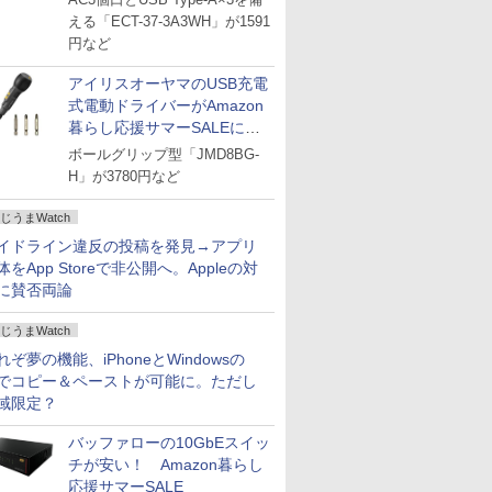
える「ECT-37-3A3WH」が1591
円など
アイリスオーヤマのUSB充電
式電動ドライバーがAmazon
暮らし応援サマーSALEに登
場
ボールグリップ型「JMD8BG-
H」が3780円など
じうまWatch
イドライン違反の投稿を発見→アプリ
体をApp Storeで非公開へ。Appleの対
に賛否両論
じうまWatch
れぞ夢の機能、iPhoneとWindowsの
でコピー＆ペーストが可能に。ただし
域限定？
バッファローの10GbEスイッ
チが安い！ Amazon暮らし
応援サマーSALE