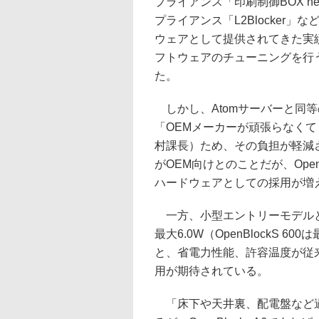
プライアンス「印刷制御BOX n
プライアンス「L2Blocker
ウェアとして提供されてきた実
フトウェアのチューニングを行
た。
しかし、Atomサーバーと同等の性
「OEMメーカーが頑張らなく
村課長）ため、その負担が軽減さ
がOEM向けとのことだが、Open
ハードウェアとしての採用が増
一方、小型エントリーモデルとして
最大6.0W（OpenBlockS 
と、省電力性能、許容温度が従
用が期待されている。
「床下や天井裏、配電盤など過