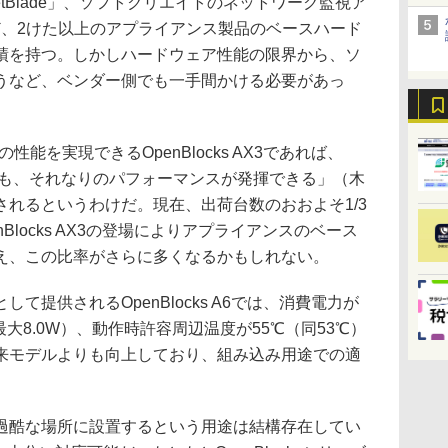
etBlade」、ソフトクリエイトのネットワーク監視ア
」など、2けた以上のアプライアンス製品のベースハード
績を持つ。しかしハードウェア性能の限界から、ソ
うなど、ベンダー側でも一手間かける必要があっ
能を実現できるOpenBlocks AX3であれば、
ても、それなりのパフォーマンスが発揮できる」（木
れるというわけだ。現在、出荷台数のおおよそ1/3
Blocks AX3の登場によりアプライアンスのベース
え、この比率がさらに多くなるかもしれない。
提供されるOpenBlocks A6では、消費電力が
600は最大8.0W）、動作時許容周辺温度が55℃（同53℃）
来モデルよりも向上しており、組み込み用途での適
酷な場所に設置するという用途は結構存在してい