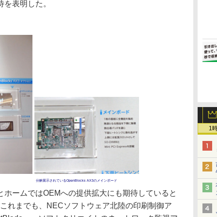
待を表明した。
1
分解展示されているOpenBlocks AX3のメインボード
ホームではOEMへの提供拡大にも期待していると
ズではこれまでも、NECソフトウェア北陸の印刷制御ア