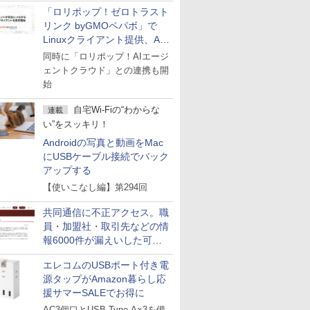
「ロリポップ！ゼロトラスト
リンク byGMOペパボ」で
Linuxクライアント提供、AI
エージェントの接続が容易に
同時に「ロリポップ！AIエージ
ェントクラウド」との連携も開
始
自宅Wi-Fiの“わからな
連載
い”をスッキリ！
Androidの写真と動画をMac
にUSBケーブル接続でバック
アップする
【使いこなし編】第294回
共同通信に不正アクセス。職
員・加盟社・取引先などの情
報6000件が漏えいした可能
性
エレコムのUSBポート付き電
源タップがAmazon暮らし応
援サマーSALEでお得に
AC3個口とUSB Type-A×3を備