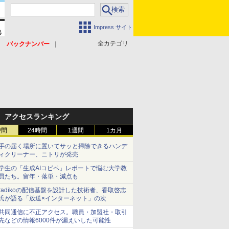
Impress サイト
全カテゴリ
バックナンバー
アクセスランキング
時間
24時間
1週間
1カ月
手の届く場所に置いてサッと掃除できるハンデ
ィクリーナー、ニトリが発売
学生の「生成AIコピペ」レポートで悩む大学教
員たち。留年・落単・減点も
radikoの配信基盤を設計した技術者、香取啓志
氏が語る「放送×インターネット」の次
共同通信に不正アクセス。職員・加盟社・取引
先などの情報6000件が漏えいした可能性