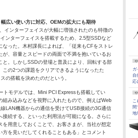
幅広い使い方に対応、OEMの拡大にも期待
ーズは、インターフェイスが大幅に増強されたのも特徴の
Aのインターフェイスを搭載するため、2.5型SSDなど
になった。木村課長によれば、「従来もCFをストレ
たが、容量とスピードの両面で不満を抱いているお
や
こと。しかしSSDの登場と普及により、回転する部
ガ
、この2つの課題をクリアできるようになったた
自
イスの搭載を決めたのだという。
応
ートモデルでは、Mini PCI Expressも搭載してい
や
の組み込みなどを視野に入れたもので、例えばWeb
こ
間
無線LAN機器からの通信を受けてUSB接続の3G通信
地
へ接続する、といった利用法が可能になる。さらに
スを用意しておくことで、お客さまが、当社が想定
い方を見いだしてくれることもある」とコメント