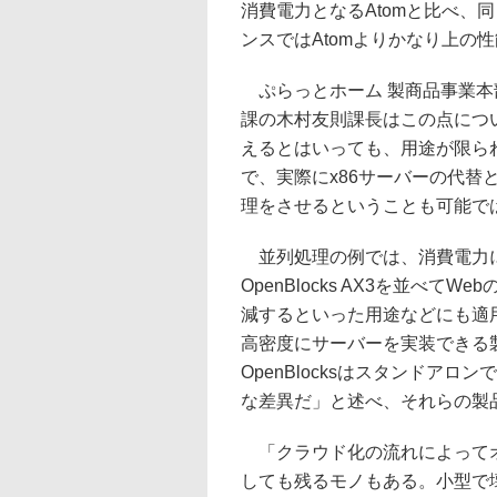
消費電力となるAtomと比べ、
ンスではAtomよりかなり上の
ぷらっとホーム 製商品事業本部
課の木村友則課長はこの点につ
えるとはいっても、用途が限ら
で、実際にx86サーバーの代
理をさせるということも可能で
並列処理の例では、消費電力に
OpenBlocks AX3を並べ
減するといった用途などにも適
高密度にサーバーを実装できる
OpenBlocksはスタンドア
な差異だ」と述べ、それらの製
「クラウド化の流れによってオ
しても残るモノもある。小型で