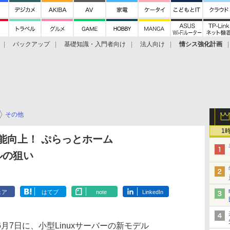
バックアップ
基礎知識・入門者向け
法人向け
情シス強化計画
その他
1
能向上！ ぷらっとホーム
デルの狙い
ェア
はてブ
note
LinkedIn
7日に、小型Linuxサーバーの新モデル