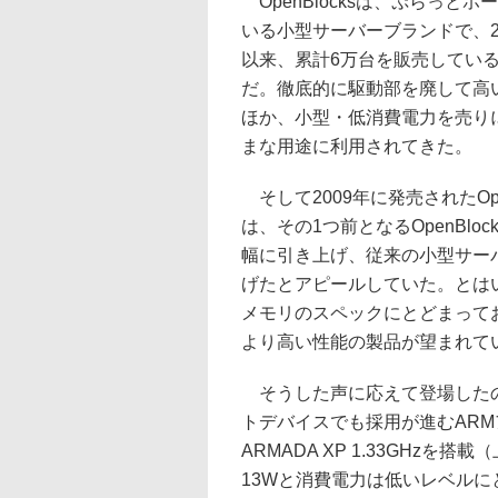
OpenBlocksは、ぷらっと
いる小型サーバーブランドで、2
以来、累計6万台を販売してい
だ。徹底的に駆動部を廃して高
ほか、小型・低消費電力を売り
まな用途に利用されてきた。
そして2009年に発売されたOpenB
は、その1つ前となるOpenBloc
幅に引き上げ、従来の小型サー
げたとアピールしていた。とはいえ、
メモリのスペックにとどまって
より高い性能の製品が望まれて
そうした声に応えて登場したのが、
トデバイスでも採用が進むARM
ARMADA XP 1.33GHzを搭
13Wと消費電力は低いレベルに