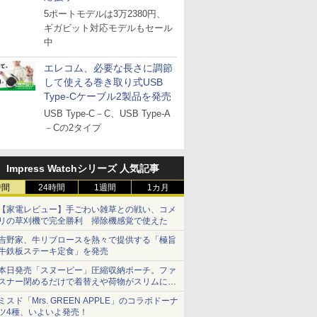
5ポートモデルは3万2380円、
ギガビット対応モデルもセール
中
エレコム、必要な長さに調節
して使える巻き取り式USB
Type-Cケーブル2製品を発売
USB Type-C－C、USB Type-A
－Cの2タイプ
Impress Watchシリーズ 人気記事
時間
24時間
1週間
1カ月
【家電レビュー】手ごわい雑草との戦い、コメ
リの草刈機で完全勝利 掃除機感覚で使えた
吉野家、牛リブロースを熱々で提供する「極旨
牛鉄板ステーキ定食」を発売
本日発売「スヌーピー」圧縮収納ポーチ。ファ
スナー閉めるだけで着替えや荷物がスリムにま
とまる
ミスド「Mrs. GREEN APPLE」のコラボドーナ
ツ4種、いよいよ発売！