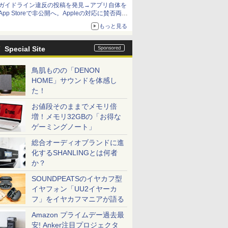
ガイドライン違反の投稿を発見→アプリ自体を
App Storeで非公開へ。Appleの対応に賛否両論
【やじうまWatch】
もっと見る
Special Site
鳥肌ものの「DENON
HOME」サウンドを体感し
た！
お値段そのままでメモリ倍
増！メモリ32GBの「お得な
ゲーミングノート」
総合オーディオブランドに進
化するSHANLINGとは何者
か？
SOUNDPEATSのイヤカフ型
イヤフォン「UU2イヤーカ
フ」をイヤカフマニアが語る
Amazon プライムデー過去最
安! Anker注目プロジェクタ