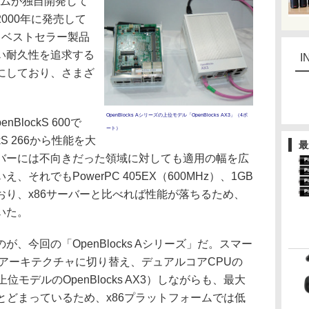
ホームが独自開発して
000年に発売して
るベストセラー製品
い耐久性を追求する
I
にしており、さまざ
OpenBlocks Aシリーズの上位モデル「OpenBlocks AX3」（4ポ
lockS 600で
ート）
kS 266から性能を大
最
バーには不向きだった領域に対しても適用の幅を広
それでもPowerPC 405EX（600MHz）、1GB
おり、x86サーバーと比べれば性能が落ちるため、
いた。
今回の「OpenBlocks Aシリーズ」だ。スマー
アーキテクチャに切り替え、デュアルコアCPUの
載（上位モデルのOpenBlocks AX3）しながらも、最大
とどまっているため、x86プラットフォームでは低