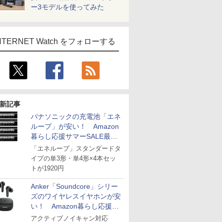
ー3モデルを使ってみた
NTERNET Watch をフォローする
新記事
パナソニックの充電池「エネ
ループ」が安い！ Amazon
暮らし応援サマーSALE最終
日
「エネループ」スタンダードタ
イプの単3形・単4形×4本セッ
トが1920円
Anker「Soundcore」シリー
ズのワイヤレスイヤホンが安
い！ Amazon暮らし応援サ
マーSALE
アクティブノイキャン対応