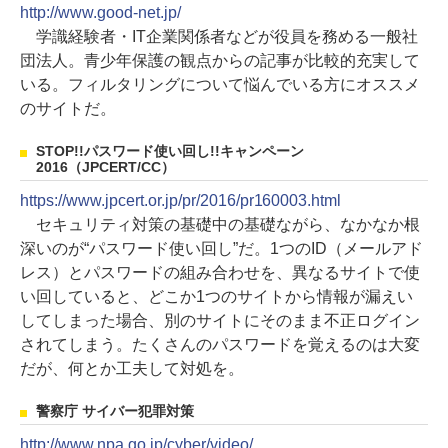
http://www.good-net.jp/
学識経験者・IT企業関係者などが役員を務める一般社
団法人。青少年保護の観点からの記事が比較的充実して
いる。フィルタリングについて悩んでいる方にオススメ
のサイトだ。
STOP!!パスワード使い回し!!キャンペーン
2016（JPCERT/CC）
https://www.jpcert.or.jp/pr/2016/pr160003.html
セキュリティ対策の基礎中の基礎ながら、なかなか根
深いのが“パスワード使い回し”だ。1つのID（メールアド
レス）とパスワードの組み合わせを、異なるサイトで使
い回していると、どこか1つのサイトから情報が漏えい
してしまった場合、別のサイトにそのまま不正ログイン
されてしまう。たくさんのパスワードを覚えるのは大変
だが、何とか工夫して対処を。
警察庁 サイバー犯罪対策
http://www.npa.go.jp/cyber/video/