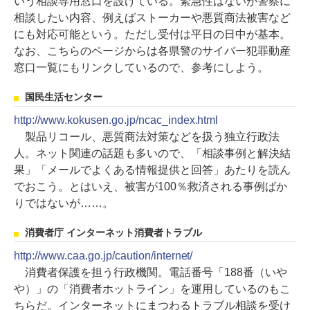
いう相談専用窓口を設けている。緊急性はないが警察に
相談したい内容、例えばストーカーや悪質商法被害など
にも対応可能という。ただし受付は平日の日中が基本。
なお、こちらのページからは各県警のサイバー犯罪動産
窓口一覧にもリンクしているので、参考にしよう。
国民生活センター
http://www.kokusen.go.jp/ncac_index.html
製品リコール、悪質商法対策などを扱う独立行政法
人。ネット関連の話題も多いので、「相談事例と解決結
果」「メールでよくある情報提供と回答」あたりを読ん
でおこう。とはいえ、被害が100％救済される事例ばか
りではないが……。
消費者庁 インターネット消費者トラブル
http://www.caa.go.jp/caution/internet/
消費者保護を担う行政機関。電話番号「188番（いや
や）」の「消費者ホットライン」を運用しているのもこ
ちらだ。インターネットにまつわるトラブル相談を受け