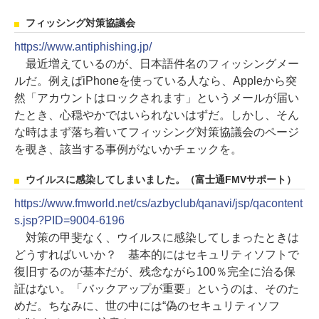
フィッシング対策協議会
https://www.antiphishing.jp/
最近増えているのが、日本語件名のフィッシングメー
ルだ。例えばiPhoneを使っている人なら、Appleから突
然「アカウントはロックされます」というメールが届い
たとき、心穏やかではいられないはずだ。しかし、そん
な時はまず落ち着いてフィッシング対策協議会のページ
を覗き、該当する事例がないかチェックを。
ウイルスに感染してしまいました。（富士通FMVサポート）
https://www.fmworld.net/cs/azbyclub/qanavi/jsp/qacontent
s.jsp?PID=9004-6196
対策の甲斐なく、ウイルスに感染してしまったときは
どうすればいいか？ 基本的にはセキュリティソフトで
復旧するのが基本だが、残念ながら100％完全に治る保
証はない。「バックアップが重要」というのは、そのた
めだ。ちなみに、世の中には“偽のセキュリティソフ