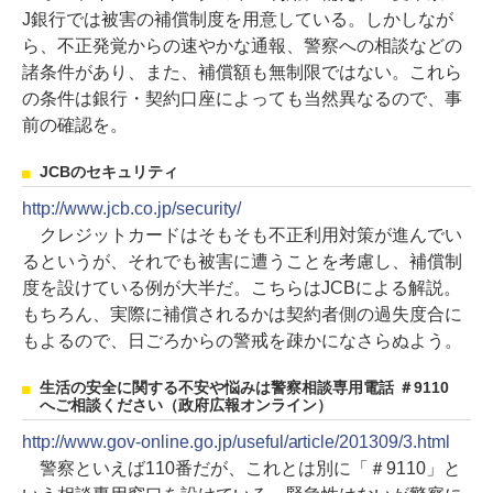
J銀行では被害の補償制度を用意している。しかしなが
ら、不正発覚からの速やかな通報、警察への相談などの
諸条件があり、また、補償額も無制限ではない。これら
の条件は銀行・契約口座によっても当然異なるので、事
前の確認を。
JCBのセキュリティ
http://www.jcb.co.jp/security/
クレジットカードはそもそも不正利用対策が進んでい
るというが、それでも被害に遭うことを考慮し、補償制
度を設けている例が大半だ。こちらはJCBによる解説。
もちろん、実際に補償されるかは契約者側の過失度合に
もよるので、日ごろからの警戒を疎かになさらぬよう。
生活の安全に関する不安や悩みは警察相談専用電話 ＃9110
へご相談ください（政府広報オンライン）
http://www.gov-online.go.jp/useful/article/201309/3.html
警察といえば110番だが、これとは別に「＃9110」と