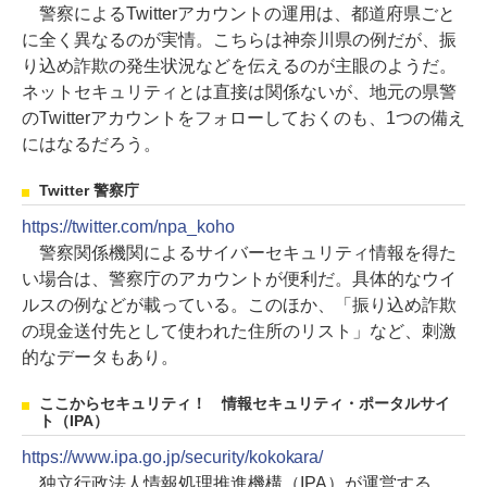
警察によるTwitterアカウントの運用は、都道府県ごと
に全く異なるのが実情。こちらは神奈川県の例だが、振
り込め詐欺の発生状況などを伝えるのが主眼のようだ。
ネットセキュリティとは直接は関係ないが、地元の県警
のTwitterアカウントをフォローしておくのも、1つの備え
にはなるだろう。
Twitter 警察庁
https://twitter.com/npa_koho
警察関係機関によるサイバーセキュリティ情報を得た
い場合は、警察庁のアカウントが便利だ。具体的なウイ
ルスの例などが載っている。このほか、「振り込め詐欺
の現金送付先として使われた住所のリスト」など、刺激
的なデータもあり。
ここからセキュリティ！ 情報セキュリティ・ポータルサイ
ト（IPA）
https://www.ipa.go.jp/security/kokokara/
独立行政法人情報処理推進機構（IPA）が運営する、