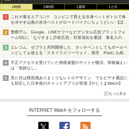
1時間
24時間
1週間
1カ月
これぞ着るエアコン!! コンビニで買える冷凍ペットボトルで体
を冷やす山善の水冷ベストがロードバイクにちょうどいい【ぼっ
ち・ざ・ろーど！その14】【空いた時間でなにしてる？】
警察庁ら、Google、LINEヤフーなどデジタル広告プラットフォ
ーム5社に「なりすまし詐欺広告」対策強化を要請 著名人の写
真や映像を使った投資詐欺などへの対策として
エレコム、ゼブラと共同開発した、タッチペンとしてもボールペ
ンとしても使える「スタイラスツーウェイ」発売 iPadにも紙に
も、持ち替えずに書き込める
不正アクセスを受けていた将棋連盟のサイトが復旧、情報漏えい
は「痕跡なし」
見た目は既視感ありまくりなレトロデザイン、でもビデオ通話に
も対応した日本発のチャットアプリが登場【やじうまWatch】
もっと見る
INTERNET Watch をフォローする