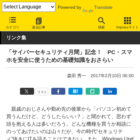
Powered by
Translate
INTERNET Watch
トピック
セキュリティ
その他
カテゴリ
過去記事
検索
Impressサイト
リンク集
「サイバーセキュリティ月間」記念！ PC・スマ
ホを安全に使うための基礎知識をおさらい
森田 秀一
2017年2月10日 06:00
リスト
親戚のおじさんや勤め先の後輩から「パソコン初めて
買うんだけど、どうしたらいい？」と聞かれて、思わず
頭を抱える人は多いだろう。どんな機種を買うか相談に
のってあげたいのは山々だが、今の時代“セキュリテ
ィ”抜きにITを語ることはできない。また、Windows Upd