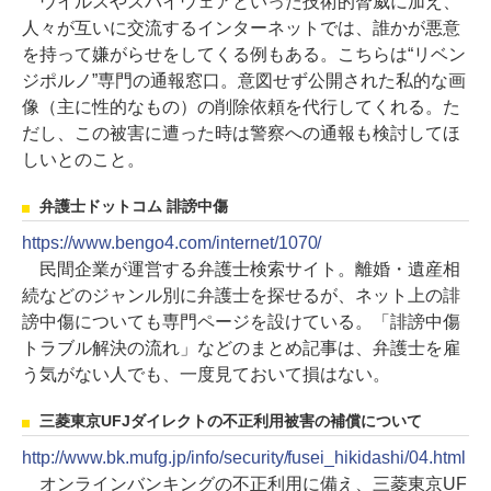
ウイルスやスパイウェアといった技術的脅威に加え、
人々が互いに交流するインターネットでは、誰かが悪意
を持って嫌がらせをしてくる例もある。こちらは“リベン
ジポルノ”専門の通報窓口。意図せず公開された私的な画
像（主に性的なもの）の削除依頼を代行してくれる。た
だし、この被害に遭った時は警察への通報も検討してほ
しいとのこと。
弁護士ドットコム 誹謗中傷
https://www.bengo4.com/internet/1070/
民間企業が運営する弁護士検索サイト。離婚・遺産相
続などのジャンル別に弁護士を探せるが、ネット上の誹
謗中傷についても専門ページを設けている。「誹謗中傷
トラブル解決の流れ」などのまとめ記事は、弁護士を雇
う気がない人でも、一度見ておいて損はない。
三菱東京UFJダイレクトの不正利用被害の補償について
http://www.bk.mufg.jp/info/security/fusei_hikidashi/04.html
オンラインバンキングの不正利用に備え、三菱東京UF