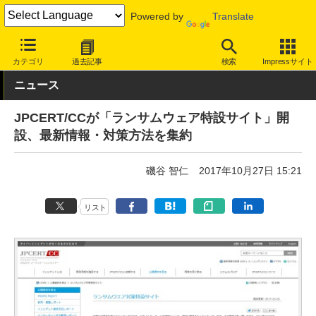
Powered by
Translate
INTERNET Watch
トピック
セキュリティ
ウイルス/マルウェア
カテゴリ
過去記事
検索
Impressサイト
ニュース
JPCERT/CCが「ランサムウェア特設サイト」開
設、最新情報・対策方法を集約
磯谷 智仁
2017年10月27日 15:21
リスト