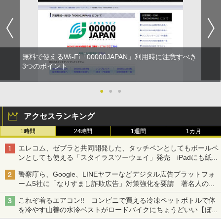
無料で使えるWi-Fi「00000JAPAN」利用時に注意すべき
3つのポイント
●
●
●
アクセスランキング
1時間
24時間
1週間
1カ月
エレコム、ゼブラと共同開発した、タッチペンとしてもボールペ
ンとしても使える「スタイラスツーウェイ」発売 iPadにも紙に
も、持ち替えずに書き込める
警察庁ら、Google、LINEヤフーなどデジタル広告プラットフォ
ーム5社に「なりすまし詐欺広告」対策強化を要請 著名人の写
真や映像を使った投資詐欺などへの対策として
これぞ着るエアコン!! コンビニで買える冷凍ペットボトルで体
を冷やす山善の水冷ベストがロードバイクにちょうどいい【ぼっ
ち・ざ・ろーど！その14】【空いた時間でなにしてる？】