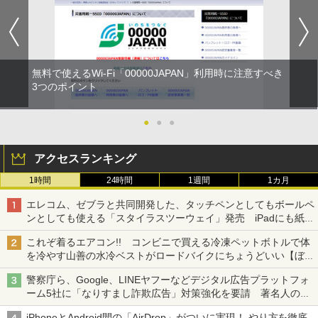
無料で使えるWi-Fi「00000JAPAN」利用時に注意すべき
3つのポイント
●
●
●
アクセスランキング
1時間
24時間
1週間
1カ月
エレコム、ゼブラと共同開発した、タッチペンとしてもボールペ
ンとしても使える「スタイラスツーウェイ」発売 iPadにも紙に
も、持ち替えずに書き込める
これぞ着るエアコン!! コンビニで買える冷凍ペットボトルで体
を冷やす山善の水冷ベストがロードバイクにちょうどいい【ぼっ
ち・ざ・ろーど！その14】【空いた時間でなにしてる？】
警察庁ら、Google、LINEヤフーなどデジタル広告プラットフォ
ーム5社に「なりすまし詐欺広告」対策強化を要請 著名人の写
真や映像を使った投資詐欺などへの対策として
iPhoneとAndroid間の「AirDrop」がついに実現！ やり方を徹底