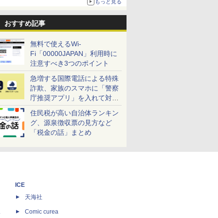
もっと見る
おすすめ記事
無料で使えるWi-
Fi「00000JAPAN」利用時に
注意すべき3つのポイント
急増する国際電話による特殊
詐欺、家族のスマホに「警察
庁推奨アプリ」を入れて対策
しよう！
住民税が高い自治体ランキン
グ、源泉徴収票の見方など
「税金の話」まとめ
ICE
天海社
ス
Comic curea