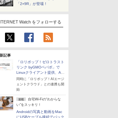
「2×9R」が登場！
NTERNET Watch をフォローする
新記事
「ロリポップ！ゼロトラスト
リンク byGMOペパボ」で
Linuxクライアント提供、AI
エージェントの接続が容易に
同時に「ロリポップ！AIエージ
ェントクラウド」との連携も開
始
自宅Wi-Fiの“わからな
連載
い”をスッキリ！
Androidの写真と動画をMac
にUSBケーブル接続でバック