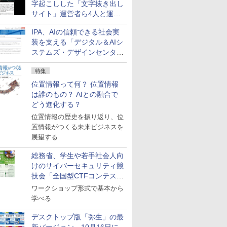
字起こしした「文字抜き出し
サイト」運営者ら4人と運営
法人に有罪判決
IPA、AIの信頼できる社会実
装を支える「デジタル＆AIシ
ステムズ・デザインセンタ
ー」新設
特集
位置情報って何？ 位置情報
は誰のもの？ AIとの融合で
どう進化する？
位置情報の歴史を振り返り、位
置情報がつくる未来ビジネスを
展望する
総務省、学生や若手社会人向
けのサイバーセキュリティ競
技会「全国型CTFコンテス
ト」を10月に開催、参加受付
ワークショップ形式で基本から
中
学べる
デスクトップ版「弥生」の最