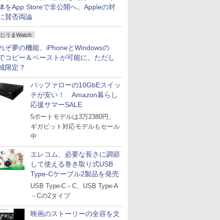
体をApp Storeで非公開へ。Appleの対
に賛否両論
じうまWatch
れぞ夢の機能、iPhoneとWindowsの
でコピー＆ペーストが可能に。ただし
域限定？
バッファローの10GbEスイッ
チが安い！ Amazon暮らし
応援サマーSALE
5ポートモデルは3万2380円、
ギガビット対応モデルもセール
中
エレコム、必要な長さに調節
して使える巻き取り式USB
Type-Cケーブル2製品を発売
USB Type-C－C、USB Type-A
－Cの2タイプ
映画のストーリーの全容を文