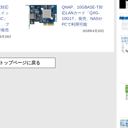
E対応
QNAP、10GBASE-T対
スイッ
応LANカード「QXG-
8C」
10G1T」発売、NASや
C」、フ
PCで利用可能
が発売
2018年4月10日
年6月18日
トップページに戻る