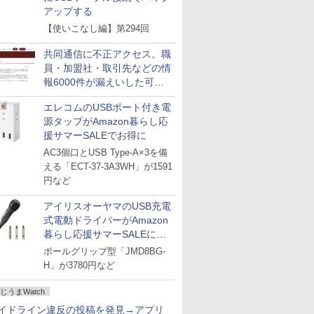
アップする
【使いこなし編】第294回
共同通信に不正アクセス。職
員・加盟社・取引先などの情
報6000件が漏えいした可能
性
エレコムのUSBポート付き電
源タップがAmazon暮らし応
援サマーSALEでお得に
AC3個口とUSB Type-A×3を備
える「ECT-37-3A3WH」が1591
円など
アイリスオーヤマのUSB充電
式電動ドライバーがAmazon
暮らし応援サマーSALEに登
場
ボールグリップ型「JMD8BG-
H」が3780円など
じうまWatch
イドライン違反の投稿を発見→アプリ