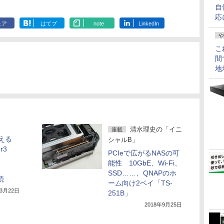
自
応
ェア
はてブ
note
LinkedIn
や
こ
間
地
清水理史の「イニ
連載
使える
シャルB」
r3
PCIeで広がるNASの可
能性 10GbE、Wi-Fi、
SSD……、QNAPのホ
接続
ーム向け2ベイ「TS-
年3月22日
251B」
2018年9月25日