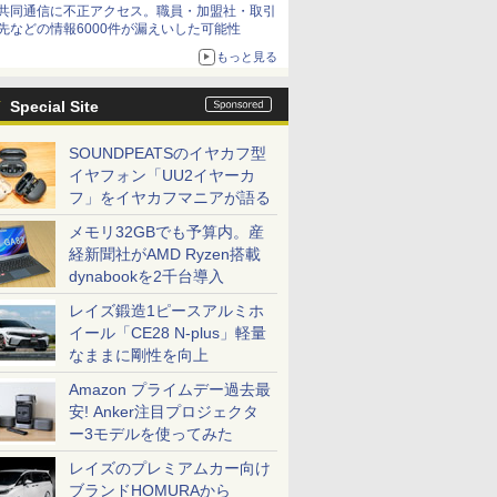
共同通信に不正アクセス。職員・加盟社・取引
先などの情報6000件が漏えいした可能性
もっと見る
Special Site
SOUNDPEATSのイヤカフ型
イヤフォン「UU2イヤーカ
フ」をイヤカフマニアが語る
メモリ32GBでも予算内。産
経新聞社がAMD Ryzen搭載
dynabookを2千台導入
レイズ鍛造1ピースアルミホ
イール「CE28 N-plus」軽量
なままに剛性を向上
Amazon プライムデー過去最
安! Anker注目プロジェクタ
ー3モデルを使ってみた
レイズのプレミアムカー向け
ブランドHOMURAから