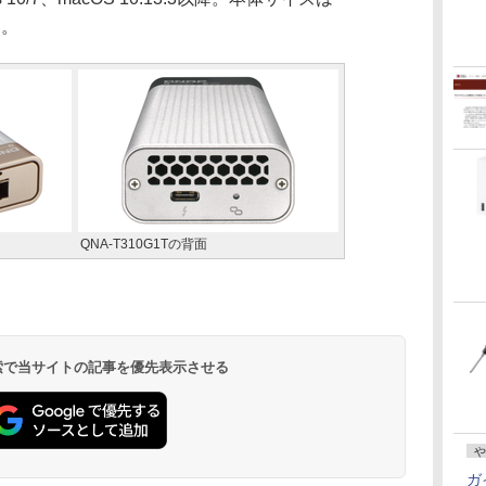
g。
QNA-T310G1Tの背面
 検索で当サイトの記事を優先表示させる
や
ガ