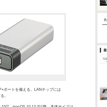
I
最
FP+ポートを備える。LANチップには
する。
0/7、macOS 10.13.3以降。本体サイズは