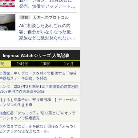
新バージョン、10月16日に
発売。無償でアップデートを
提供する早期購入キャンペー
天国へのプロトコル
連載
ンも
AIに相談したあれこれの内
容、自分がいなくなった後、
家族などに絶対見られないよ
うにするには？
Impress Watchシリーズ 人気記事
時間
24時間
1週間
1カ月
吉野家、牛リブロースを熱々で提供する「極旨
牛鉄板ステーキ定食」を発売
ホンダ、2027年3月期第1四半期決算の営業利益
5307億円で過去最高を記録
【まるも亜希子の「寄り道日和」】ディーゼル
エンジンの生きる道
鎌倉紅谷「クルミッ子」“切り落とし”をオンラ
インショップで限定販売
水を飲まずにビールを飲むと倒れる「ふらつく
ビアグラスbyよなよなエール」