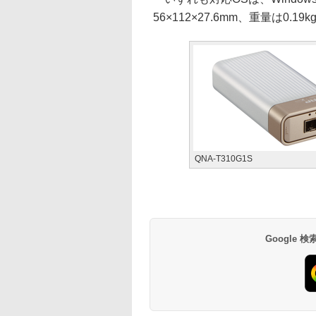
56×112×27.6mm、重量は0.19k
QNA-T310G1S
Google