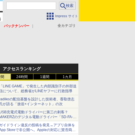
Impress サイト
全カテゴリ
バックナンバー
アクセスランキング
時間
24時間
1週間
1カ月
「LINE GAME」で発生した内部識別子の外部送
信について、総務省がLINEヤフーに行政指導
radikoの配信基盤を設計した技術者、香取啓志
氏が語る「放送×インターネット」の次
USB充電式電動ドライバーに第三の刺客？
MAKERZのデジタル電動ドライバー「SD-FA-
2000L」を、ベッセル、パナソニックと比較し
ガイドライン違反の投稿を発見→アプリ自体を
てみた 【テレワークグッズ・ミニレビュー 第
App Storeで非公開へ。Appleの対応に賛否両論
165回】
【やじうまWatch】