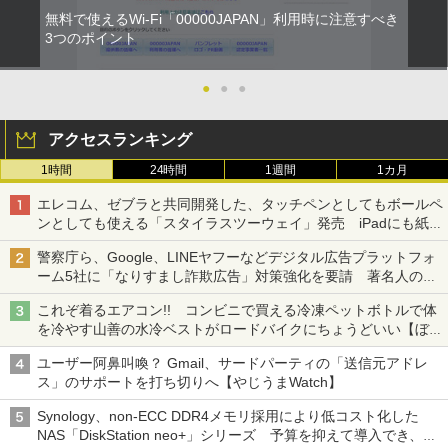
無料で使えるWi-Fi「00000JAPAN」利用時に注意すべき
3つのポイント
●
●
●
アクセスランキング
1時間
24時間
1週間
1カ月
エレコム、ゼブラと共同開発した、タッチペンとしてもボールペ
ンとしても使える「スタイラスツーウェイ」発売 iPadにも紙に
も、持ち替えずに書き込める
警察庁ら、Google、LINEヤフーなどデジタル広告プラットフォ
ーム5社に「なりすまし詐欺広告」対策強化を要請 著名人の写
真や映像を使った投資詐欺などへの対策として
これぞ着るエアコン!! コンビニで買える冷凍ペットボトルで体
を冷やす山善の水冷ベストがロードバイクにちょうどいい【ぼっ
ち・ざ・ろーど！その14】【空いた時間でなにしてる？】
ユーザー阿鼻叫喚？ Gmail、サードパーティの「送信元アドレ
ス」のサポートを打ち切りへ【やじうまWatch】
Synology、non-ECC DDR4メモリ採用により低コスト化した
NAS「DiskStation neo+」シリーズ 予算を抑えて導入でき、