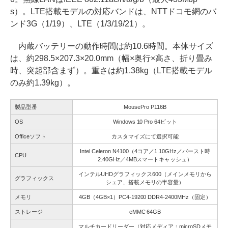
s）。LTE搭載モデルの対応バンドは、NTTドコモ網のバ
ンド3G（1/19）、LTE（1/3/19/21）。
内蔵バッテリーの動作時間は約10.6時間。本体サイズ
は、約298.5×207.3×20.0mm（幅×奥行×高さ、折り畳み
時、突起部含まず）。重さは約1.38kg（LTE搭載モデル
のみ約1.39kg）。
製品型番
MousePro P116B
OS
Windows 10 Pro 64ビット
Officeソフト
カスタマイズにて選択可能
Intel Celeron N4100（4コア／1.10GHz／バースト時
CPU
2.40GHz／4MBスマートキャッシュ）
インテルUHDグラフィックス600（メインメモリから
グラフィックス
シェア、搭載メモリの半容量）
メモリ
4GB（4GB×1）PC4-19200 DDR4-2400MHz（固定）
ストレージ
eMMC 64GB
マルチカードリーダー（対応メディア：microSDメモ