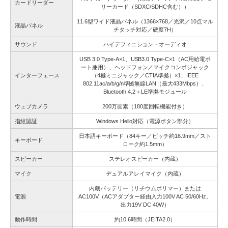
カードリーダー
リーカード（SDXC/SDHC含む））
11.6型ワイド液晶パネル（1366×768／光沢／10点マル
液晶パネル
チタッチ対応／硬度7H）
サウンド
ハイデフィニション・オーディオ
USB 3.0 Type-A×1、USB3.0 Type-C×1（AC用給電ポ
ート兼用）、ヘッドフォン／マイクコンボジャック
インターフェース
（4極ミニジャック／CTIA準拠）×1、IEEE
802.11ac/a/b/g/n準拠無線LAN（最大433Mbps）、
Bluetooth 4.2＋LE準拠モジュール
ウェブカメラ
200万画素（180度回転機能付き）
指紋認証
Windows Hello対応（電源ボタン部分）
日本語キーボード（84キー／ピッチ約16.9mm／スト
キーボード
ローク約1.5mm）
スピーカー
ステレオスピーカー（内蔵）
マイク
デュアルアレイマイク（内蔵）
内蔵バッテリー（リチウムポリマー）または
電源
AC100V（ACアダプター経由入力100V AC 50/60Hz、
出力19V DC 40W）
動作時間
約10.6時間（JEITA2.0）