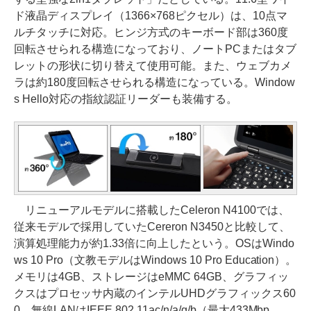
ド液晶ディスプレイ（1366×768ピクセル）は、10点マ
ルチタッチに対応。ヒンジ方式のキーボード部は360度
回転させられる構造になっており、ノートPCまたはタブ
レットの形状に切り替えて使用可能。また、ウェブカメ
ラは約180度回転させられる構造になっている。Window
s Hello対応の指紋認証リーダーも装備する。
リニューアルモデルに搭載したCeleron N4100では、
従来モデルで採用していたCereron N3450と比較して、
演算処理能力が約1.33倍に向上したという。OSはWindo
ws 10 Pro（文教モデルはWindows 10 Pro Education）。
メモリは4GB、ストレージはeMMC 64GB、グラフィッ
クスはプロセッサ内蔵のインテルUHDグラフィックス60
0。無線LANはIEEE 802.11ac/n/a/g/b（最大433Mbp