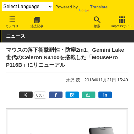
Powered by
Translate
INTERNET Watch
ハードウェア
デバイス
PC
カテゴリ
過去記事
検索
Impressサイト
ニュース
マウスの落下衝撃耐性・防塵2in1、Gemini Lake
世代のCeleron N4100を搭載した「MousePro
P116B」にリニューアル
永沢 茂
2018年11月21日 15:40
リスト