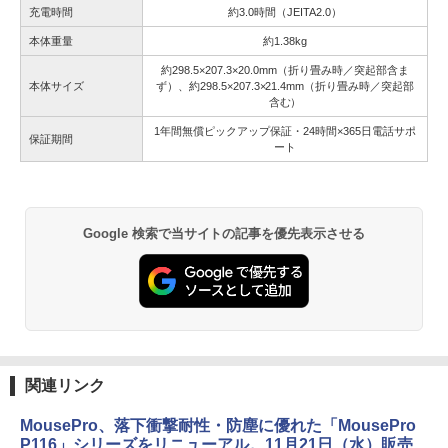
充電時間
約3.0時間（JEITA2.0）
本体重量
約1.38kg
約298.5×207.3×20.0mm（折り畳み時／突起部含ま
本体サイズ
ず）、約298.5×207.3×21.4mm（折り畳み時／突起部
含む）
1年間無償ピックアップ保証・24時間×365日電話サポ
保証期間
ート
Google 検索で当サイトの記事を優先表示させる
関連リンク
MousePro、落下衝撃耐性・防塵に優れた「MousePro
P116」シリーズをリニューアル。11月21日（水）販売