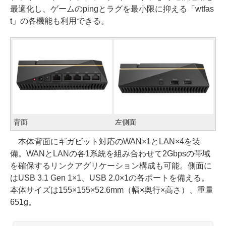
最適化し、ゲームのpingとラグを最小限に抑える「wtfas
t」の各機能も利用できる。
背面
左側面
本体背面にギガビット対応のWAN×1とLAN×4を装
備。WANとLANの各1系統を組み合わせて2Gbpsの帯域
を確保するリンクアグリケーション構成も可能。側面に
はUSB 3.1 Gen 1×1、USB 2.0×1の各ポートを備える。
本体サイズは155×155×52.6mm（幅×奥行×高さ）、重量
651g。