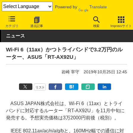
Powered by
Translate
INTERNET Watch
ハードウェア
LAN機器
無線LAN
カテゴリ
過去記事
検索
Impressサイト
ニュース
Wi-Fi 6（11ax）かつトライバンドで3.2万円のル
ーター、ASUS「RT-AX92U」
岩崎 宰守
2019年10月25日 12:45
リスト
ASUS JAPAN株式会社は、Wi-Fi 6（11ax）とトライ
バンドに対応するルーター「RT-AX92U」を11月中旬に
発売する。予想実売価格は3万2000円前後（税別）。
IEEE 802.11ax/ac/n/a/g/bと、160MHz幅での通信に対