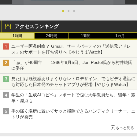
●
●
●
アクセスランキング
1時間
24時間
1週間
1カ月
ユーザー阿鼻叫喚？ Gmail、サードパーティの「送信元アドレ
ス」のサポートを打ち切りへ【やじうまWatch】
「.jp」が40周年――1986年8月5日、Jon Postel氏から村井純氏
に委任
見た目は既視感ありまくりなレトロデザイン、でもビデオ通話に
も対応した日本発のチャットアプリが登場【やじうまWatch】
学生の「生成AIコピペ」レポートで悩む大学教員たち。留年・落
単・減点も
手の届く場所に置いてサッと掃除できるハンディクリーナー、ニ
トリが発売
もっと見る