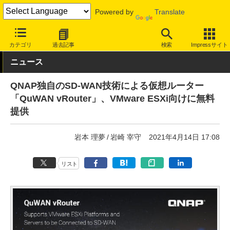
Powered by
Translate
INTERNET Watch
ハードウェア
LAN機器
ルーター
カテゴリ
過去記事
検索
Impressサイト
ニュース
QNAP独自のSD-WAN技術による仮想ルーター
「QuWAN vRouter」、VMware ESXi向けに無料
提供
岩本 理夢
岩崎 宰守
2021年4月14日 17:08
リスト