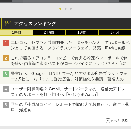
●
●
●
アクセスランキング
1時間
24時間
1週間
1カ月
エレコム、ゼブラと共同開発した、タッチペンとしてもボールペ
ンとしても使える「スタイラスツーウェイ」発売 iPadにも紙に
も、持ち替えずに書き込める
これぞ着るエアコン!! コンビニで買える冷凍ペットボトルで体
を冷やす山善の水冷ベストがロードバイクにちょうどいい【ぼっ
ち・ざ・ろーど！その14】【空いた時間でなにしてる？】
警察庁ら、Google、LINEヤフーなどデジタル広告プラットフォ
ーム5社に「なりすまし詐欺広告」対策強化を要請 著名人の写
真や映像を使った投資詐欺などへの対策として
ユーザー阿鼻叫喚？ Gmail、サードパーティの「送信元アドレ
ス」のサポートを打ち切りへ【やじうまWatch】
学生の「生成AIコピペ」レポートで悩む大学教員たち。留年・落
単・減点も
もっと見る