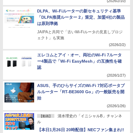
(2026/2/10)
DLPA、Wi-Fiルーターの新セキュリティ基準
「DLPA推奨ルーター 2」策定、加盟4社の製品
は原則準拠
JAIPAと共同で「古いWi-Fiルータの見直しプロジ
ェクト」も実施
(2026/2/2)
エレコムとアイ・オー、両社のWi-Fi 7ルータ
ー4製品で「Wi-Fi EasyMesh」の互換性を確
認
(2026/1/27)
ASUS、手のひらサイズのWi-Fi 7対応ポータブ
ルルーター「RT-BE3600 Go」の一般販売を開
始
(2026/1/26)
清水理史の「イニシャルB」チャンネ
【動画】
ル
【本日1月26日 20時配信】NECファン集まれ!!