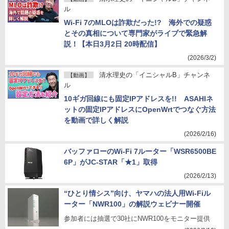
ル
Wi-Fi 7のMLOは詐欺だった!? 海外での疑惑
とその真相について専門家がライブで緊急解
説！【本日3月2日 20時配信】
(2026/3/2)
清水理史の「イニシャルB」チャンネ
【動画】
ル
10ギガ回線にも固定IPアドレスを!! ASAHIネ
ットの固定IPアドレスにOpenWrtでつなぐ方法
を動画で詳しく解説
(2026/2/16)
バッファローのWi-Fi 7ルーター「WSR6500BE
6P」がJC-STAR「★1」取得
(2026/2/13)
“ひとり情シス”向け、ヤマハの法人用Wi-Fiル
ーター「NWR100」の解説ウェビナー開催
参加者には抽選で30社にNWR100をモニター提供