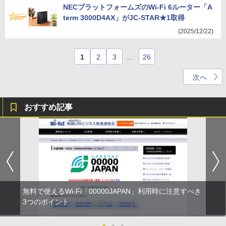
NECプラットフォームズのWi-Fi 6ルーター「A
term 3000D4AX」がJC-STAR★1取得
(2025/12/22)
1
2
3
…
26
次へ
おすすめ記事
無料で使えるWi-Fi「00000JAPAN」利用時に注意すべき
3つのポイント
●
●
●