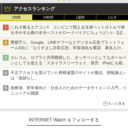
アクセスランキング
1時間
24時間
1週間
1カ月
これぞ着るエアコン!! コンビニで買える冷凍ペットボトルで体
を冷やす山善の水冷ベストがロードバイクにちょうどいい【ぼっ
ち・ざ・ろーど！その14】【空いた時間でなにしてる？】
警察庁ら、Google、LINEヤフーなどデジタル広告プラットフォ
ーム5社に「なりすまし詐欺広告」対策強化を要請 著名人の写
真や映像を使った投資詐欺などへの対策として
エレコム、ゼブラと共同開発した、タッチペンとしてもボールペ
ンとしても使える「スタイラスツーウェイ」発売 iPadにも紙に
も、持ち替えずに書き込める
不正アクセスを受けていた将棋連盟のサイトが復旧、情報漏えい
は「痕跡なし」
総務省、初学者向け「社会人のためのデータサイエンス入門」リ
ニューアル開講
もっと見る
INTERNET Watch をフォローする