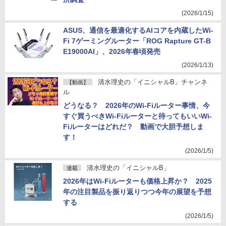
(2026/1/15)
ASUS、通信を最適化するAIコアを内蔵したWi-
Fi 7ゲーミングルーター「ROG Rapture GT-B
E19000AI」、2026年春頃発売
(2026/1/13)
清水理史の「イニシャルB」チャンネ
【動画】
ル
どうなる？ 2026年のWi-Fiルーター事情、今
すぐ買うべきWi-Fiルーターと待ってもいいWi-
Fiルーターはどれだ？ 動画で大胆予想しま
す！
(2026/1/5)
清水理史の「イニシャルB」
連載
2026年はWi-Fiルーターも価格上昇か？ 2025
年の注目製品を振り返りつつ今年の展望を予想
する
(2026/1/5)