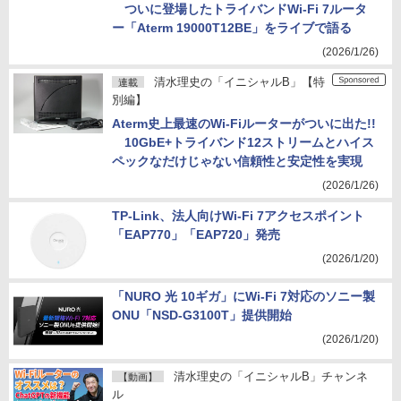
ついに登場したトライバンドWi-Fi 7ルータ
ー「Aterm 19000T12BE」をライブで語る
(2026/1/26)
清水理史の「イニシャルB」【特
連載
別編】
Aterm史上最速のWi-Fiルーターがついに出た!!
10GbE+トライバンド12ストリームとハイス
ペックなだけじゃない信頼性と安定性を実現
(2026/1/26)
TP-Link、法人向けWi-Fi 7アクセスポイント
「EAP770」「EAP720」発売
(2026/1/20)
「NURO 光 10ギガ」にWi-Fi 7対応のソニー製
ONU「NSD-G3100T」提供開始
(2026/1/20)
清水理史の「イニシャルB」チャンネ
【動画】
ル