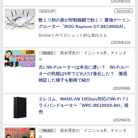
(2026/6/10)
トピック
数ミリ秒の差が対戦格闘で効く！ 最強ゲーミン
グルーター「ROG Rapture GT-BE19000AI」
DockerとAIでガジェット的な面白さも
(2026/6/10)
清水理史の「イニシャルB」チャンネ
【動画】
ル
古いWi-Fiルーターは本当に遅い？ Wi-Fiルー
ターの性能は5年でどれだけ進化した？ 徹底
検証した様子を動画で紹介
(2026/6/8)
エレコム、WAN/LAN 10Gbps対応のWi-Fi 7ト
ライバンドルーター「WRC-BE100XS-BH」発
売
(2026/6/3)
清水理史の「イニシャルB」チャンネ
【動画】
ル