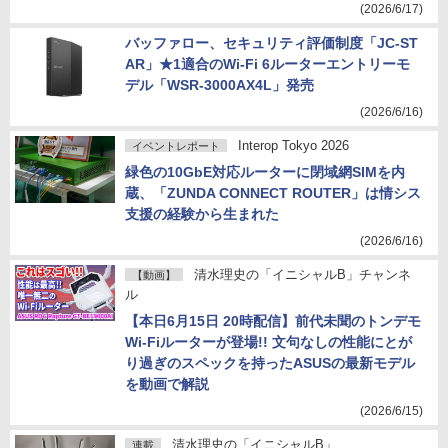
(2026/6/17)
バッファロー、セキュリティ評価制度「JC-ST
AR」★1適合のWi-Fi 6ルーターエントリーモ
デル「WSR-3000AX4L」発売
(2026/6/16)
Interop Tokyo 2026
イベントレポート
緑色の10GbE対応ルーターに閉域網SIMを内
蔵、「ZUNDA CONNECT ROUTER」は情シス
支援の経験から生まれた
(2026/6/16)
清水理史の「イニシャルB」チャンネ
【動画】
ル
【本日6月15日 20時配信】前代未聞のトンデモ
Wi-Fiルーターが登場!! 文句なしの性能にとが
り過ぎのスペックを持ったASUSの最新モデル
を動画で解説
(2026/6/15)
清水理史の「イニシャルB」
連載