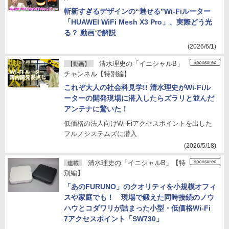
斬新すぎるデザインの“魅せる”Wi-Fiルーター
「HUAWEI WiFi Mesh X3 Pro」、実際どう光
る？ 動画で解説
(2026/6/1)
清水理史の「イニシャルB」
【動画】
チャンネル【特別編】
これぞ大人の社会科見学!! 清水理史がWi-Fiル
ーターの開発現場に潜入したらズラリと並んだ
アンテナに驚いた！
低価格の法人向けWi-Fiアクセスポイントを出した
フルノシステムズに潜入
(2026/5/18)
清水理史の「イニシャルB」【特
連載
別編】
「あのFURUNO」のクオリティを小規模オフィ
スや家庭でも！ 現場で鍛えた同時接続のノウ
ハウとコダワリが詰まった小型・低価格Wi-Fi
7アクセスポイント「SW730」