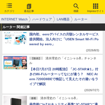
カテゴリ
過去記事
検索
Impressサイト
INTERNET Watch
ハードウェア
LAN機器
ルーター
ルーター 関連記事
国内初、eeroデバイスの月額レンタルサービス
提供開始。法人向けに「USEN Smart Wi-Fi Po
wered by eero」
(2026/8/3)
清水理史の「イニシャルB」チャンネ
【動画】
ル
【本日7月27日 20時配信】「JC-STAR★1」付
きのWi-Fiルーターってなにが違う？ NEC At
erm 7200D8BEで検証して見えたその違いをラ
イブで解説
(2026/7/27)
清水理史の「イニシャルB」
連載
発売後にIoTセキュリティ基準“JC-STAR”に適