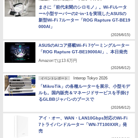
まさに「前代未聞のシロモノ」。Wi-Fiルータ
ー+小型サーバーの2ｰinｰ1を実現したASUSの
新型Wi-Fi 7ルーター「ROG Rapture GT-BE19
000AI」
(2026/6/15)
ASUSのAIコア搭載Wi-Fi 7ゲーミングルーター
「ROG Rapture GT-BE19000AI」、本日発売
Amazonでは13.6万円
(2026/6/12)
Interop Tokyo 2026
イベントレポート
「MikroTik」の各種ルーターを展示、小型モデ
ルも。国内販売＆マネージドサービスを手掛け
るGLBBジャパンのブースで
(2026/6/12)
アイ・オー、WAN・LAN10Gbps対応のWi-Fi
7トライバンドルーター「WN-7T100XXR」発
売