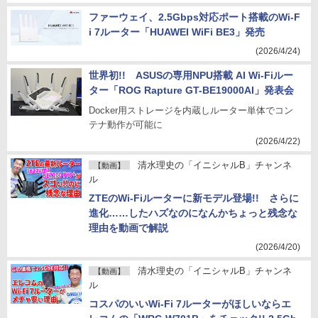
ファーウェイ、2.5Gbps対応ポート搭載のWi-F
i 7ルーター「HUAWEI WiFi BE3」発売
(2026/4/24)
世界初!! ASUSの専用NPU搭載 AI Wi-Fiルー
ター「ROG Rapture GT-BE19000AI」発表会
Docker用ストレージを内蔵しルーター単体でコン
テナ動作が可能に
(2026/4/22)
清水理史の「イニシャルB」チャンネ
【動画】
ル
ZTEのWi-Fiルーターに新モデル登場!! さらに
進化……したハズなのになんかちょっと残念な
理由を動画で解説
(2026/4/20)
清水理史の「イニシャルB」チャンネ
【動画】
ル
コスパのいいWi-Fi 7ルーターがほしいならエ