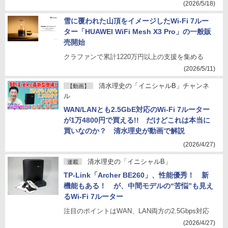
(2026/5/18)
雪に覆われた山頂をイメージしたWi-Fi 7ルー
ター「HUAWEI WiFi Mesh X3 Pro」の一般販
売開始
クラファンで累計1220万円以上の支援を集める
(2026/5/11)
清水理史の「イニシャルB」チャンネ
【動画】
ル
WAN/LANとも2.5GbE対応のWi-Fi 7ルーター
が1万4800円で買える!! だけどこれは本当に
買いなのか？ 清水理史が動画で解説
(2026/4/27)
清水理史の「イニシャルB」
連載
TP-Link「Archer BE260」、性能優秀！ 新
機能もある！ が、中間モデルの“苦悩”も見え
るWi-Fi 7ルーター
注目のポイントはWAN、LAN両方の2.5Gbps対応
(2026/4/27)