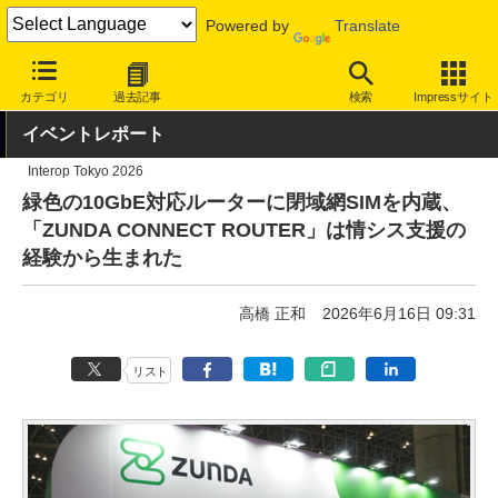
Powered by
Translate
INTERNET Watch
イベント
Interop
Tokyo 2026
カテゴリ
過去記事
検索
Impressサイト
イベントレポート
Interop Tokyo 2026
緑色の10GbE対応ルーターに閉域網SIMを内蔵、
「ZUNDA CONNECT ROUTER」は情シス支援の
経験から生まれた
高橋 正和
2026年6月16日 09:31
リスト