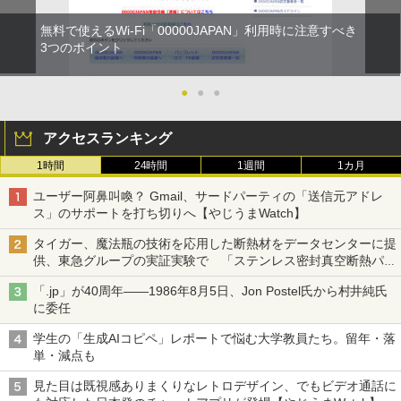
無料で使えるWi-Fi「00000JAPAN」利用時に注意すべき
3つのポイント
●
●
●
アクセスランキング
1時間
24時間
1週間
1カ月
ユーザー阿鼻叫喚？ Gmail、サードパーティの「送信元アドレ
ス」のサポートを打ち切りへ【やじうまWatch】
タイガー、魔法瓶の技術を応用した断熱材をデータセンターに提
供、東急グループの実証実験で 「ステンレス密封真空断熱パネ
ル TIVIP」
「.jp」が40周年――1986年8月5日、Jon Postel氏から村井純氏
に委任
学生の「生成AIコピペ」レポートで悩む大学教員たち。留年・落
単・減点も
見た目は既視感ありまくりなレトロデザイン、でもビデオ通話に