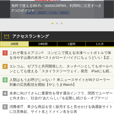
無料で使えるWi-Fi「00000JAPAN」利用時に注意すべき
3つのポイント
●
●
●
アクセスランキング
1時間
24時間
1週間
1カ月
これぞ着るエアコン!! コンビニで買える冷凍ペットボトルで体
を冷やす山善の水冷ベストがロードバイクにちょうどいい【ぼっ
ち・ざ・ろーど！その14】【空いた時間でなにしてる？】
エレコム、ゼブラと共同開発した、タッチペンとしてもボールペ
ンとしても使える「スタイラスツーウェイ」発売 iPadにも紙に
も、持ち替えずに書き込める
人類はもうお呼びじゃない？ 米ニュースサイトがAIクローラー
対象の広告配信を開始【やじうまWatch】
未来に向けてさらに重要性を増す通信インフラ、関西でユーザー
と向き合い、社会の“あたらしい”を起動し続ける～オプテージ
消費者庁、希少な商品を安く販売すると見せかける偽通販サイト
に注意喚起、サイト名とドメイン名を公表