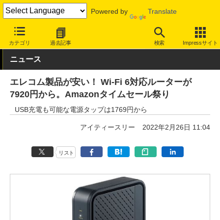
Powered by
Translate
INTERNET Watch
セール情報
Amazon
カテゴリ
過去記事
検索
Impressサイト
ニュース
エレコム製品が安い！ Wi-Fi 6対応ルーターが
7920円から。Amazonタイムセール祭り
USB充電も可能な電源タップは1769円から
アイティースリー
2022年2月26日 11:04
リスト