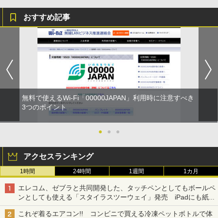
おすすめ記事
無料で使えるWi-Fi「00000JAPAN」利用時に注意すべき
3つのポイント
●
●
●
アクセスランキング
1時間
24時間
1週間
1カ月
エレコム、ゼブラと共同開発した、タッチペンとしてもボールペ
ンとしても使える「スタイラスツーウェイ」発売 iPadにも紙に
も、持ち替えずに書き込める
これぞ着るエアコン!! コンビニで買える冷凍ペットボトルで体