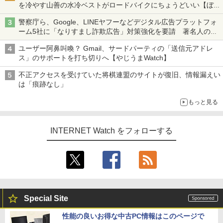
を冷やす山善の水冷ベストがロードバイクにちょうどいい【ぼっ
ち・ざ・ろーど！その14】【空いた時間でなにしてる？】
警察庁ら、Google、LINEヤフーなどデジタル広告プラットフォ
ーム5社に「なりすまし詐欺広告」対策強化を要請 著名人の写
真や映像を使った投資詐欺などへの対策として
ユーザー阿鼻叫喚？ Gmail、サードパーティの「送信元アドレ
ス」のサポートを打ち切りへ【やじうまWatch】
不正アクセスを受けていた将棋連盟のサイトが復旧、情報漏えい
は「痕跡なし」
もっと見る
INTERNET Watch をフォローする
Special Site
性能の良いお得な中古PC情報はこのページで