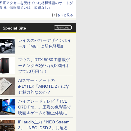
不正アクセスを受けていた将棋連盟のサイトが
復旧、情報漏えいは「痕跡なし」
もっと見る
Special Site
レイズのパワーデザインホイ
ール「M6」に新色登場!!
マウス、RTX 5060 Ti搭載ゲ
ーミングPCが7万5,000円オ
フで30万円台！
AIスマートノートの
iFLYTEK「AINOTE 2」はな
ぜ魅力的なのか？
ハイグレードテレビ「TCL
Q7D Pro」。圧巻の色彩美で
映画＆ゲームが極上体験に
iFi audio主力「NEO Stream
3」「NEO iDSD 3」に迫る