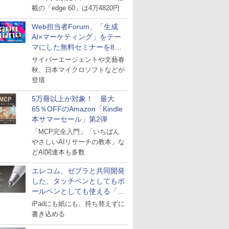
載の「edge 60」は4万4820円
Web担当者Forum、「生成
AI×マーケティング」をテー
マにした無料セミナーを8月
27日にオンライン開催
サイバーエージェントや文藝春
秋、日本マイクロソフトなどが
登壇
5万冊以上が対象！ 最大
65％OFFのAmazon「Kindle
本サマーセール」第2弾
「MCP完全入門」「いちばん
やさしいAIリサーチの教本」な
どAI関連本も多数
エレコム、ゼブラと共同開発
した、タッチペンとしてもボ
ールペンとしても使える「ス
タイラスツーウェイ」発売
iPadにも紙にも、持ち替えずに
書き込める