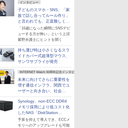
インタビュー
子どものスマホ・SNS、「家
族で話し合ってルール作り」
と言われても、正直難しくな
いですか？
「16歳になった瞬間にSNSデビ
ューする方が怖い」という上沼
紫野弁護士にヒントを聞く
持ち運び時は小さくなるスラ
イドカバー式超薄型マウス、
サンワサプライが発売
INTERNET Watch 30周年記念インタビュー
未来に向けてさらに重要性を
増す通信インフラ、関西でユ
ーザーと向き合い、社会
の“あたらしい”を起動し続け
Synology、non-ECC DDR4
る～オプテージ
メモリ採用により低コスト化
したNAS「DiskStation
neo+」シリーズ
予算を抑えて導入でき、ECCメ
モリへのアップグレードも可能