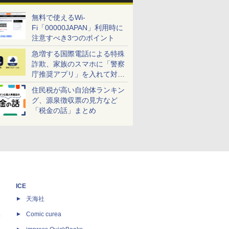
無料で使えるWi-
Fi「00000JAPAN」利用時に
注意すべき3つのポイント
急増する国際電話による特殊
詐欺、家族のスマホに「警察
庁推奨アプリ」を入れて対策
しよう！
住民税が高い自治体ランキン
グ、源泉徴収票の見方など
「税金の話」まとめ
ICE
天海社
ス
Comic curea