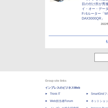
目の付け所が秀
イ・オー・データ
Fi 6ルーター「W
DAX3000QR」
202
Group site links
インプレスのビジネスWeb
Think IT
SmartGri
Web担当者Forum
ネットショ