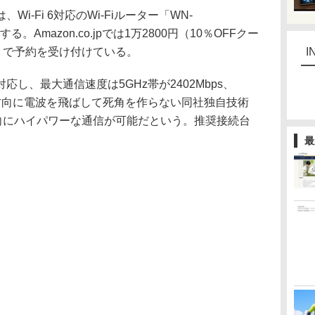
-Fi 6対応のWi-Fiルーター「WN-
る。Amazon.co.jpでは1万2800円（10％OFFクー
）で予約を受け付けている。
I
axに対応し、最大通信速度は5GHz帯が2402Mbps、
60°全方向に電波を飛ばして死角を作らない同社独自技術
方向にハイパワーな通信が可能だという。推奨接続台
最