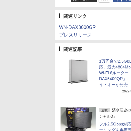
関連リンク
WN-DAX3000GR
プレスリリース
関連記事
1万円台で2.5Gb
応、最大4804Mb
Wi-Fi 6ルーター
DAX5400QR」
イ・オーが発売
202
清水理史の
連載
シャルB」
フル2.5Gbps対
ーミングを再定