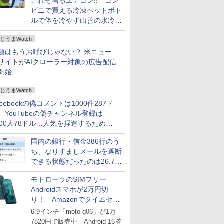
これぞ着るエアコン!! コン
ビニで買える冷凍ペットボト
ルで体を冷やす山善の水冷ベ
ストがロードバイクにちょう
じうまWatch
どいい【ぼっち・ざ・ろー
ど！その14】
類はもうお呼びじゃない？ 米ニュー
サイトがAIクローラー対象の広告配信
開始
じうまWatch
acebookの偽コメントは1000件287ド
、YouTubeの偽チャンネル登録は
000人78ドル…人気を捏造するための
格リストが公開中
国内の銀行・信金386行のう
ち、なりすましメールを遮断
できる状態だったのは26.7％
にとどまる～GMOブランド
モトローラのSIMフリー
セキュリティ調査
Androidスマホが2万円切
り！ Amazonでタイムセー
ル
6.9インチ「moto g06」が1万
7820円で販売中。Android 16搭