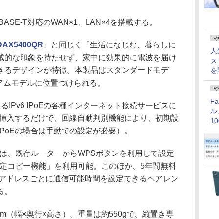
SE-T対応のWAN×1、LAN×4を搭載する。
や
DAX5400QR
」と同じく「生活になじむ、暮らしに
人
械的な印象を持たせず、家中に効果的に電波を届け
ス
きるデザインが特徴。本製品はスタンダードモデ
を
レミアムモデルに位置づけられる。
や
F
によるIPv6 IPoEの各種インターネット接続サービスに
ル
を挿入するだけで、回線自動判別機能により、初期設
1
PoEの場合は手動での設定が必要）。
価
には、既存ルーターからWPSボタンを利用して設定
i設定コピー機能」を利用可能。このほか、5年間無料
Cアドレスごとに通信可能時間を設定できるペアレン
る。
7mm（幅×奥行×高さ）。重量は約550gで、縦置き専