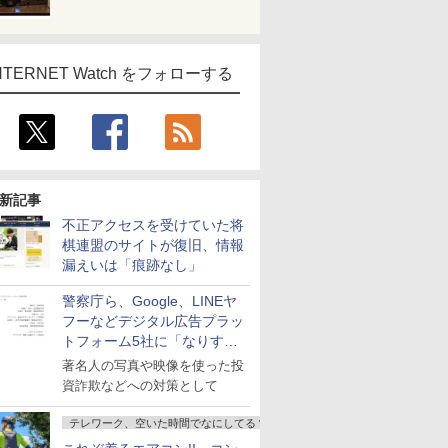
NTERNET Watch をフォローする
新記事
不正アクセスを受けていた将
棋連盟のサイトが復旧、情報
漏えいは「痕跡なし」
警察庁ら、Google、LINEヤ
フーなどデジタル広告プラッ
トフォーム5社に「なりすま
し詐欺広告」対策強化を要請
著名人の写真や映像を使った投
資詐欺などへの対策として
テレワーク、空いた時間でなにしてる？