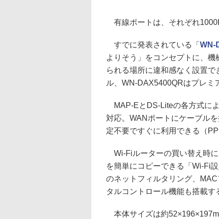
有線ポートは、それぞれ1000BA
すでに発表されている「
WN-
よりそう」をコンセプトに、機
られる場所に違和感なく設置で
ル、WN-DAX5400QRはプ
MAP-EとDS-Liteの各方式
対応。WANポートにケーブル
定不要ですぐに利用できる（PP
Wi-Fiルーターの買い替え時
を簡単にコピーできる「Wi-F
のネットフィルタリング、MA
タルコントロール機能も搭載す
本体サイズは約52×196×19