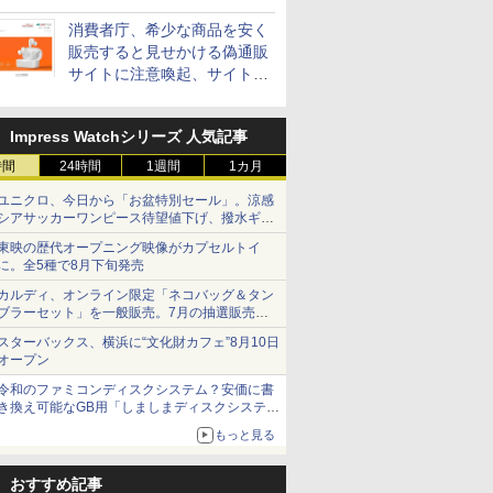
消費者庁、希少な商品を安く
販売すると見せかける偽通販
サイトに注意喚起、サイト名
とドメイン名を公表
Impress Watchシリーズ 人気記事
時間
24時間
1週間
1カ月
ユニクロ、今日から「お盆特別セール」。涼感
シアサッカーワンピース待望値下げ、撥水ギア
ショーツは1990円に
東映の歴代オープニング映像がカプセルトイ
に。全5種で8月下旬発売
カルディ、オンライン限定「ネコバッグ＆タン
ブラーセット」を一般販売。7月の抽選販売の
当選無効分
スターバックス、横浜に“文化財カフェ”8月10日
オープン
令和のファミコンディスクシステム？安価に書
き換え可能なGB用「しましまディスクシステ
ム」
もっと見る
おすすめ記事