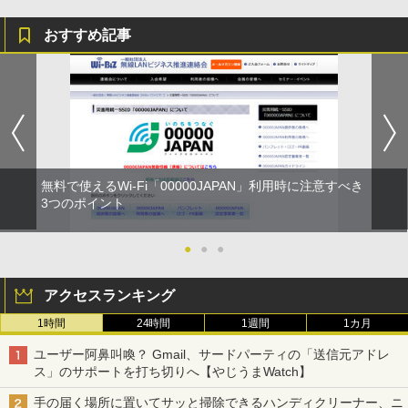
おすすめ記事
無料で使えるWi-Fi「00000JAPAN」利用時に注意すべき
3つのポイント
●
●
●
アクセスランキング
1時間
24時間
1週間
1カ月
ユーザー阿鼻叫喚？ Gmail、サードパーティの「送信元アドレ
ス」のサポートを打ち切りへ【やじうまWatch】
手の届く場所に置いてサッと掃除できるハンディクリーナー、ニ