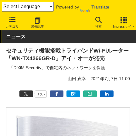
Powered by
Translate
INTERNET Watch
ハードウェア
LAN機器
無線LAN
カテゴリ
過去記事
検索
Impressサイト
ニュース
セキュリティ機能搭載トライバンドWi-Fiルーター
「WN-TX4266GR-D」アイ・オーが発売
「DiXiM Security」で自宅内のネットワークを保護
山田 貞幸
2021年7月7日 11:00
リスト