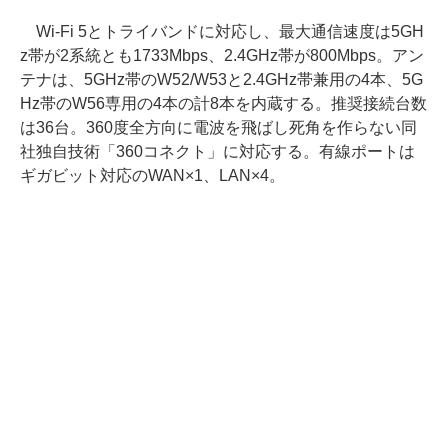
Wi-Fi 5とトライバンドに対応し、最大通信速度は5GH
z帯が2系統とも1733Mbps、2.4GHz帯が800Mbps。アン
テナは、5GHz帯のW52/W53と2.4GHz帯兼用の4本、5G
Hz帯のW56専用の4本の計8本を内蔵する。推奨接続台数
は36台。360度全方向に電波を飛ばし死角を作らない同
社独自技術「360コネクト」に対応する。有線ポートは
ギガビット対応のWAN×1、LAN×4。