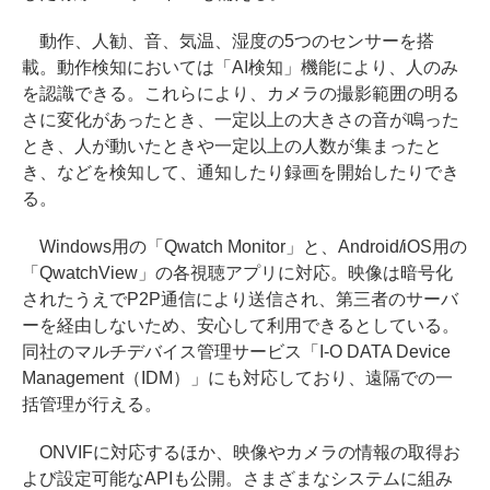
動作、人勧、音、気温、湿度の5つのセンサーを搭
載。動作検知においては「AI検知」機能により、人のみ
を認識できる。これらにより、カメラの撮影範囲の明る
さに変化があったとき、一定以上の大きさの音が鳴った
とき、人が動いたときや一定以上の人数が集まったと
き、などを検知して、通知したり録画を開始したりでき
る。
Windows用の「Qwatch Monitor」と、Android/iOS用の
「QwatchView」の各視聴アプリに対応。映像は暗号化
されたうえでP2P通信により送信され、第三者のサーバ
ーを経由しないため、安心して利用できるとしている。
同社のマルチデバイス管理サービス「I-O DATA Device
Management（IDM）」にも対応しており、遠隔での一
括管理が行える。
ONVIFに対応するほか、映像やカメラの情報の取得お
よび設定可能なAPIも公開。さまざまなシステムに組み