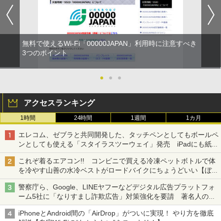
無料で使えるWi-Fi「00000JAPAN」利用時に注意すべき
3つのポイント
●
●
●
アクセスランキング
1時間
24時間
1週間
1カ月
エレコム、ゼブラと共同開発した、タッチペンとしてもボールペ
ンとしても使える「スタイラスツーウェイ」発売 iPadにも紙に
も、持ち替えずに書き込める
これぞ着るエアコン!! コンビニで買える冷凍ペットボトルで体
を冷やす山善の水冷ベストがロードバイクにちょうどいい【ぼっ
ち・ざ・ろーど！その14】【空いた時間でなにしてる？】
警察庁ら、Google、LINEヤフーなどデジタル広告プラットフォ
ーム5社に「なりすまし詐欺広告」対策強化を要請 著名人の写
真や映像を使った投資詐欺などへの対策として
iPhoneとAndroid間の「AirDrop」がついに実現！ やり方を徹底