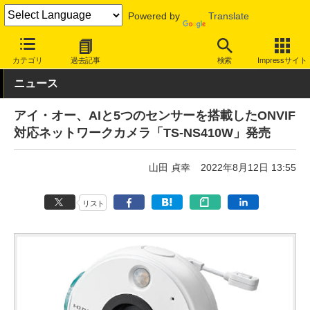
Powered by
Translate
INTERNET Watch
ハードウェア
LAN機器
その他
カテゴリ
過去記事
検索
Impressサイト
ニュース
アイ・オー、AIと5つのセンサーを搭載したONVIF
対応ネットワークカメラ「TS-NS410W」発売
山田 貞幸
2022年8月12日 13:55
リスト