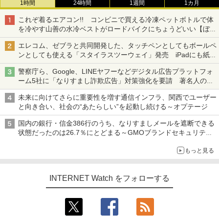
1時間
24時間
1週間
1カ月
これぞ着るエアコン!! コンビニで買える冷凍ペットボトルで体
を冷やす山善の水冷ベストがロードバイクにちょうどいい【ぼっ
ち・ざ・ろーど！その14】【空いた時間でなにしてる？】
エレコム、ゼブラと共同開発した、タッチペンとしてもボールペ
ンとしても使える「スタイラスツーウェイ」発売 iPadにも紙に
も、持ち替えずに書き込める
警察庁ら、Google、LINEヤフーなどデジタル広告プラットフォ
ーム5社に「なりすまし詐欺広告」対策強化を要請 著名人の写
真や映像を使った投資詐欺などへの対策として
未来に向けてさらに重要性を増す通信インフラ、関西でユーザー
と向き合い、社会の“あたらしい”を起動し続ける～オプテージ
国内の銀行・信金386行のうち、なりすましメールを遮断できる
状態だったのは26.7％にとどまる～GMOブランドセキュリティ
調査
もっと見る
INTERNET Watch をフォローする