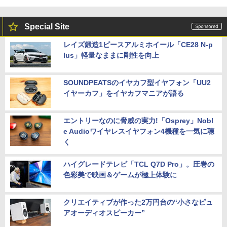
Special Site
レイズ鍛造1ピースアルミホイール「CE28 N-p
lus」軽量なままに剛性を向上
SOUNDPEATSのイヤカフ型イヤフォン「UU2
イヤーカフ」をイヤカフマニアが語る
エントリーなのに脅威の実力!「Osprey」Nobl
e Audioワイヤレスイヤフォン4機種を一気に聴
く
ハイグレードテレビ「TCL Q7D Pro」。圧巻の
色彩美で映画＆ゲームが極上体験に
クリエイティブが作った2万円台の“小さなピュ
アオーディオスピーカー”