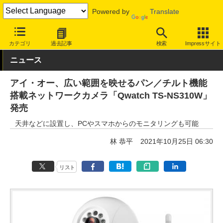
Powered by
Translate
INTERNET Watch
ハードウェア
LAN機器
その他
カテゴリ
過去記事
検索
Impressサイト
ニュース
アイ・オー、広い範囲を映せるパン／チルト機能
搭載ネットワークカメラ「Qwatch TS-NS310W」
発売
天井などに設置し、PCやスマホからのモニタリングも可能
林 恭平
2021年10月25日 06:30
リスト