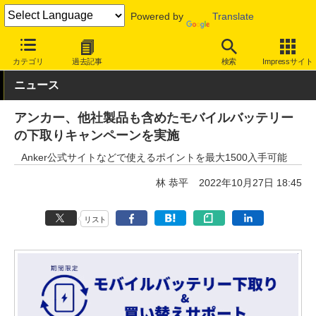
Powered by
Translate
INTERNET Watch
ハードウェア
周辺機器
カテゴリ
過去記事
検索
Impressサイト
ニュース
アンカー、他社製品も含めたモバイルバッテリー
の下取りキャンペーンを実施
Anker公式サイトなどで使えるポイントを最大1500入手可能
林 恭平
2022年10月27日 18:45
リスト