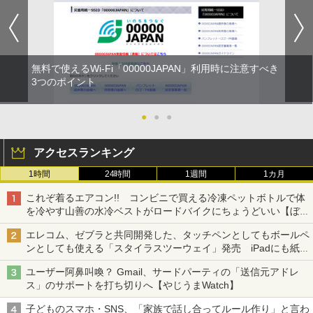
無料で使えるWi-Fi「00000JAPAN」利用時に注意すべき
3つのポイント
●
●
●
アクセスランキング
1時間
24時間
1週間
1カ月
これぞ着るエアコン!! コンビニで買える冷凍ペットボトルで体
を冷やす山善の水冷ベストがロードバイクにちょうどいい【ぼっ
ち・ざ・ろーど！その14】【空いた時間でなにしてる？】
エレコム、ゼブラと共同開発した、タッチペンとしてもボールペ
ンとしても使える「スタイラスツーウェイ」発売 iPadにも紙に
も、持ち替えずに書き込める
ユーザー阿鼻叫喚？ Gmail、サードパーティの「送信元アドレ
ス」のサポートを打ち切りへ【やじうまWatch】
子どものスマホ・SNS、「家族で話し合ってルール作り」と言わ