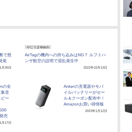
やじうまWatch
断で慈
AirTagの機内への持ち込みはNG？ ルフトハ
発覚
ンザ航空の説明で混乱発生中
年1月30日
2022年10月13日
mの全
Ankerの充電器やモバ
に集音
イルバッテリーがセー
スピー
ル＆クーポン配布中！
Amazonお買い得情報
500
2023年1月12日
」発売
年1月17日