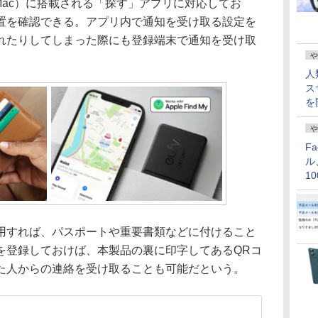
ad、Mac）に搭載される「探す」アプリに対応してお
置を確認できる。アプリ内で通知を受け取る設定を
れたりしてしまった際にも登録端末で通知を受け取
や
人
ス
を
や
F
ル
1
価
すれば、パスポートや重要書類などに付けること
を登録しておけば、本製品の裏に印字してあるQRコ
た人からの連絡を受け取ることも可能だという。