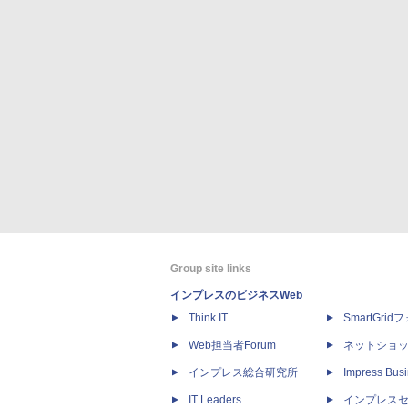
Group site links
インプレスのビジネスWeb
Think IT
SmartGri
Web担当者Forum
ネットショ
インプレス総合研究所
Impress Busi
IT Leaders
インプレス