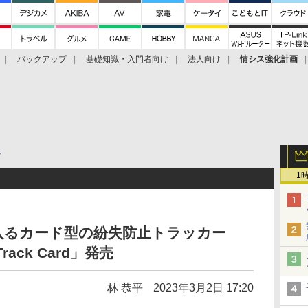
バックアップ
基礎知識・入門者向け
法人向け
情シス強化計画
ト
1
入るカード型の紛失防止トラッカー
tTrack Card」発売
林 恭平
2023年3月2日 17:20