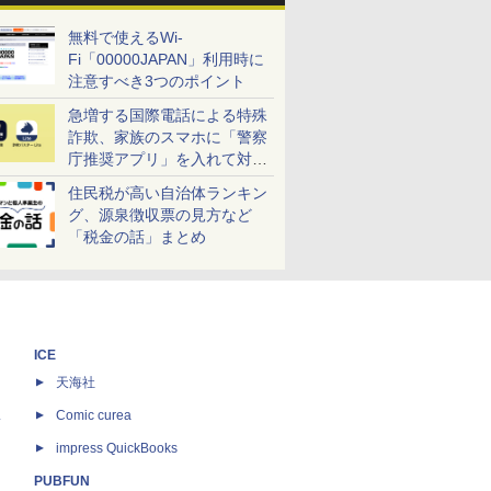
無料で使えるWi-
Fi「00000JAPAN」利用時に
注意すべき3つのポイント
急増する国際電話による特殊
詐欺、家族のスマホに「警察
庁推奨アプリ」を入れて対策
しよう！
住民税が高い自治体ランキン
グ、源泉徴収票の見方など
「税金の話」まとめ
ICE
天海社
ス
Comic curea
impress QuickBooks
PUBFUN