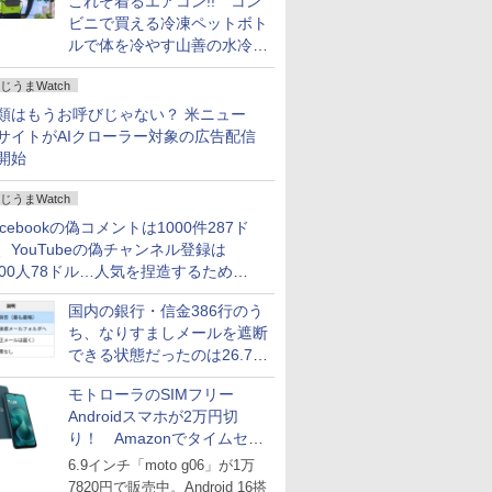
これぞ着るエアコン!! コン
ビニで買える冷凍ペットボト
ルで体を冷やす山善の水冷ベ
ストがロードバイクにちょう
じうまWatch
どいい【ぼっち・ざ・ろー
ど！その14】
類はもうお呼びじゃない？ 米ニュー
サイトがAIクローラー対象の広告配信
開始
じうまWatch
acebookの偽コメントは1000件287ド
、YouTubeの偽チャンネル登録は
000人78ドル…人気を捏造するための
格リストが公開中
国内の銀行・信金386行のう
ち、なりすましメールを遮断
できる状態だったのは26.7％
にとどまる～GMOブランド
モトローラのSIMフリー
セキュリティ調査
Androidスマホが2万円切
り！ Amazonでタイムセー
ル
6.9インチ「moto g06」が1万
7820円で販売中。Android 16搭