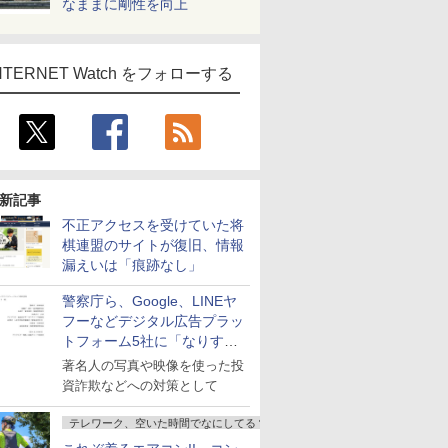
なままに剛性を向上
NTERNET Watch をフォローする
新記事
不正アクセスを受けていた将
棋連盟のサイトが復旧、情報
漏えいは「痕跡なし」
警察庁ら、Google、LINEヤ
フーなどデジタル広告プラッ
トフォーム5社に「なりすま
し詐欺広告」対策強化を要請
著名人の写真や映像を使った投
資詐欺などへの対策として
テレワーク、空いた時間でなにしてる？