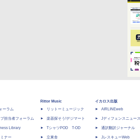
Rittor Music
イカロス出版
dフォーラム
リットーミュージック
AIRLINEweb
ップ担当者フォーラム
楽器探そう!デジマート
Jディフェンスニュー
ness Library
TシャツPOD T-OD
通訳翻訳ジャーナル
セミナー
立東舎
JレスキューWeb