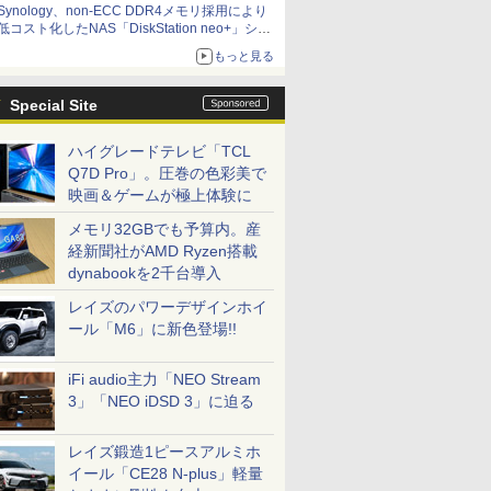
Synology、non-ECC DDR4メモリ採用により
低コスト化したNAS「DiskStation neo+」シリ
ーズ 予算を抑えて導入でき、ECCメモリへの
もっと見る
アップグレードも可能
Special Site
ハイグレードテレビ「TCL
Q7D Pro」。圧巻の色彩美で
映画＆ゲームが極上体験に
メモリ32GBでも予算内。産
経新聞社がAMD Ryzen搭載
dynabookを2千台導入
レイズのパワーデザインホイ
ール「M6」に新色登場!!
iFi audio主力「NEO Stream
3」「NEO iDSD 3」に迫る
レイズ鍛造1ピースアルミホ
イール「CE28 N-plus」軽量