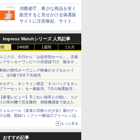
消費者庁、希少な商品を安く
販売すると見せかける偽通販
サイトに注意喚起、サイト名
とドメイン名を公表
Impress Watchシリーズ 人気記事
時間
24時間
1週間
1カ月
ユニクロ、今日から「お盆特別セール」。涼感
シアサッカーワンピース待望値下げ、撥水ギア
ショーツは1990円に
東映の歴代オープニング映像がカプセルトイ
に。全5種で8月下旬発売
カルディ、オンライン限定「ネコバッグ＆タン
ブラーセット」を一般販売。7月の抽選販売の
当選無効分
【家電レビュー】手ごわい雑草との戦い、コメ
リの草刈機で完全勝利 掃除機感覚で使えた
フェルメール《真珠の耳飾りの少女》展のグッ
ズ公開。図録/ミッフィー/葬送のフリーレンほ
か、注目ブランドコラボが実現
もっと見る
おすすめ記事