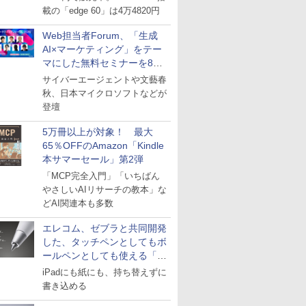
載の「edge 60」は4万4820円
Web担当者Forum、「生成
AI×マーケティング」をテー
マにした無料セミナーを8月
27日にオンライン開催
サイバーエージェントや文藝春
秋、日本マイクロソフトなどが
登壇
5万冊以上が対象！ 最大
65％OFFのAmazon「Kindle
本サマーセール」第2弾
「MCP完全入門」「いちばん
やさしいAIリサーチの教本」な
どAI関連本も多数
エレコム、ゼブラと共同開発
した、タッチペンとしてもボ
ールペンとしても使える「ス
タイラスツーウェイ」発売
iPadにも紙にも、持ち替えずに
書き込める