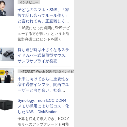
インタビュー
子どものスマホ・SNS、「家
族で話し合ってルール作り」
と言われても、正直難しくな
いですか？
「16歳になった瞬間にSNSデビ
ューする方が怖い」という上沼
紫野弁護士にヒントを聞く
持ち運び時は小さくなるスラ
イドカバー式超薄型マウス、
サンワサプライが発売
INTERNET Watch 30周年記念インタビュー
未来に向けてさらに重要性を
増す通信インフラ、関西でユ
ーザーと向き合い、社会
の“あたらしい”を起動し続け
Synology、non-ECC DDR4
る～オプテージ
メモリ採用により低コスト化
したNAS「DiskStation
neo+」シリーズ
予算を抑えて導入でき、ECCメ
モリへのアップグレードも可能