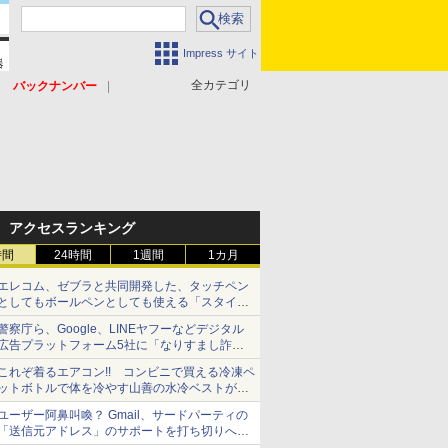
Impress サイト
全カテゴリ
バックナンバー
アクセスランキング
時間
24時間
1週間
1カ月
エレコム、ゼブラと共同開発した、タッチペン
としてもボールペンとしても使える「スタイラ
スツーウェイ」発売 iPadにも紙にも、持ち替
警察庁ら、Google、LINEヤフーなどデジタル
えずに書き込める
広告プラットフォーム5社に「なりすまし詐欺
広告」対策強化を要請 著名人の写真や映像を
これぞ着るエアコン!! コンビニで買える冷凍ペ
使った投資詐欺などへの対策として
ットボトルで体を冷やす山善の水冷ベストがロ
ードバイクにちょうどいい【ぼっち・ざ・ろー
ユーザー阿鼻叫喚？ Gmail、サードパーティの
ど！その14】【空いた時間でなにしてる？】
「送信元アドレス」のサポートを打ち切りへ
【やじうまWatch】