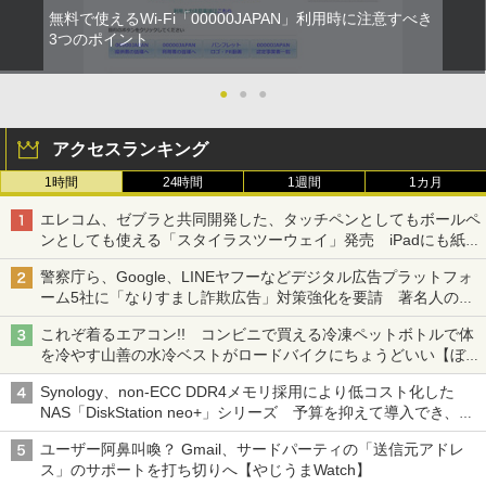
無料で使えるWi-Fi「00000JAPAN」利用時に注意すべき
3つのポイント
●
●
●
アクセスランキング
1時間
24時間
1週間
1カ月
エレコム、ゼブラと共同開発した、タッチペンとしてもボールペ
ンとしても使える「スタイラスツーウェイ」発売 iPadにも紙に
も、持ち替えずに書き込める
警察庁ら、Google、LINEヤフーなどデジタル広告プラットフォ
ーム5社に「なりすまし詐欺広告」対策強化を要請 著名人の写
真や映像を使った投資詐欺などへの対策として
これぞ着るエアコン!! コンビニで買える冷凍ペットボトルで体
を冷やす山善の水冷ベストがロードバイクにちょうどいい【ぼっ
ち・ざ・ろーど！その14】【空いた時間でなにしてる？】
Synology、non-ECC DDR4メモリ採用により低コスト化した
NAS「DiskStation neo+」シリーズ 予算を抑えて導入でき、
ECCメモリへのアップグレードも可能
ユーザー阿鼻叫喚？ Gmail、サードパーティの「送信元アドレ
ス」のサポートを打ち切りへ【やじうまWatch】