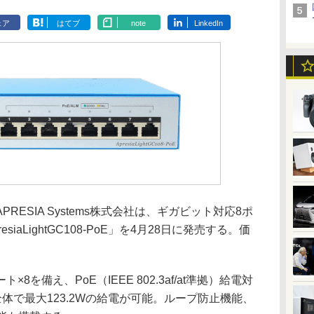
ェア
はてブ
note
LinkedIn
ESIA Systems株式会社は、ギガビット対応8ポ
iaLightGC108-PoE」を4月28日に発売する。価
を備え、PoE（IEEE 802.3af/at準拠）給電対
全体で最大123.2Wの給電が可能。ループ防止機能、