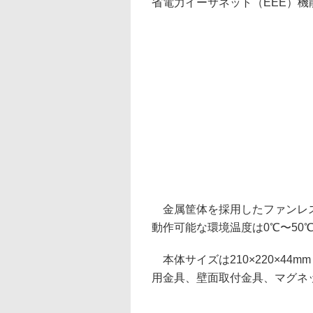
省電力イーサネット（EEE）機
金属筐体を採用したファンレス
動作可能な環境温度は0℃〜50
本体サイズは210×220×44
用金具、壁面取付金具、マグネ