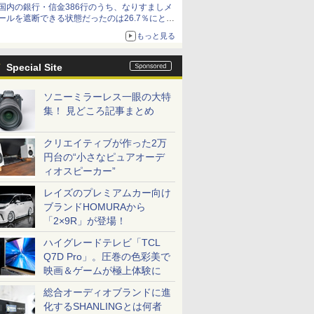
国内の銀行・信金386行のうち、なりすましメ
ど！その14】【空いた時間でなにしてる？】
ールを遮断できる状態だったのは26.7％にとど
まる～GMOブランドセキュリティ調査
もっと見る
Special Site
ソニーミラーレス一眼の大特
集！ 見どころ記事まとめ
クリエイティブが作った2万
円台の“小さなピュアオーデ
ィオスピーカー”
レイズのプレミアムカー向け
ブランドHOMURAから
「2×9R」が登場！
ハイグレードテレビ「TCL
Q7D Pro」。圧巻の色彩美で
映画＆ゲームが極上体験に
総合オーディオブランドに進
化するSHANLINGとは何者