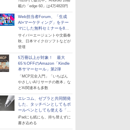
7820円で販売中。Android 16搭
載の「edge 60」は4万4820円
Web担当者Forum、「生成
AI×マーケティング」をテー
マにした無料セミナーを8月
27日にオンライン開催
サイバーエージェントや文藝春
秋、日本マイクロソフトなどが
登壇
5万冊以上が対象！ 最大
65％OFFのAmazon「Kindle
本サマーセール」第2弾
「MCP完全入門」「いちばん
やさしいAIリサーチの教本」な
どAI関連本も多数
エレコム、ゼブラと共同開発
した、タッチペンとしてもボ
ールペンとしても使える「ス
タイラスツーウェイ」発売
iPadにも紙にも、持ち替えずに
書き込める