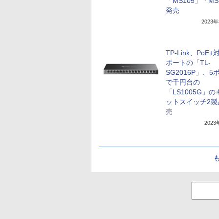
「MS105」「MS
発売
2023
TP-Link、PoE+
ポートの「TL-
SG2016P」、5
で千円台の
「LS1005G」
ットスイッチ2製
売
202