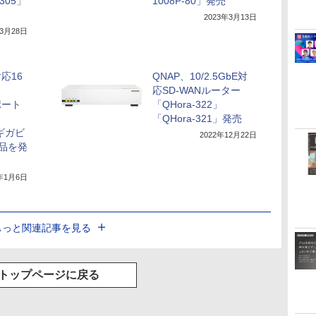
305」
1008P-80」発売
2023年3月13日
年3月28日
対応16
QNAP、10/2.5GbE対
応SD-WANルーター
ポート
「QHora-322」
「QHora-321」発売
のギガビ
2022年12月22日
品を発
3年1月6日
もっと関連記事を見る
トップページに戻る