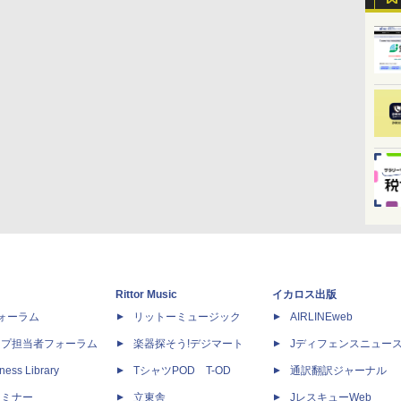
Rittor Music
イカロス出版
dフォーラム
リットーミュージック
AIRLINEweb
ップ担当者フォーラム
楽器探そう!デジマート
Jディフェンスニュー
ness Library
TシャツPOD T-OD
通訳翻訳ジャーナル
セミナー
立東舎
JレスキューWeb