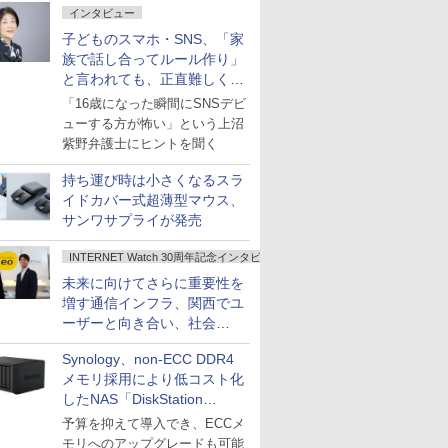
インタビュー
子どものスマホ・SNS、「家
族で話し合ってルール作り」
と言われても、正直難しくな
いですか？
「16歳になった瞬間にSNSデビ
ューする方が怖い」という上沼
紫野弁護士にヒントを聞く
持ち運び時は小さくなるスラ
イドカバー式超薄型マウス、
サンワサプライが発売
INTERNET Watch 30周年記念インタビュー
未来に向けてさらに重要性を
増す通信インフラ、関西でユ
ーザーと向き合い、社会
の“あたらしい”を起動し続け
Synology、non-ECC DDR4
る～オプテージ
メモリ採用により低コスト化
したNAS「DiskStation
neo+」シリーズ
予算を抑えて導入でき、ECCメ
モリへのアップグレードも可能