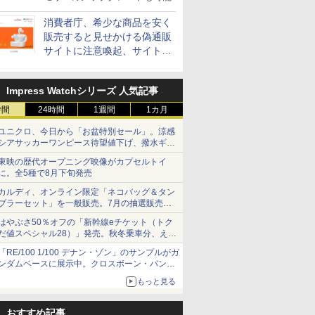
消費者庁、希少な商品を安く
販売すると見せかける偽通販
サイトに注意喚起、サイト名
とドメイン名を公表
Impress Watchシリーズ 人気記事
時間
24時間
1週間
1カ月
ユニクロ、今日から「お盆特別セール」。涼感
シアサッカーワンピース待望値下げ、撥水ギア
ショーツは1990円に
東映の歴代オープニング映像がカプセルトイ
に。全5種で8月下旬発売
カルディ、オンライン限定「ネコバッグ＆タン
ブラーセット」を一般販売。7月の抽選販売の
当選無効分
はやぶさ50％オフの「新幹線eチケット（トク
だ値スペシャル28）」発売。秋冬乗車分、えき
ねっと限定
「RE/100 1/100 デナン・ゾン」のサンプルがガ
ンダムベースに展示中。クロスボーン・バンガ
ードの制式量産機が間もなく発送【ガンダムベ
もっと見る
ース撮り下ろし】
おすすめ記事