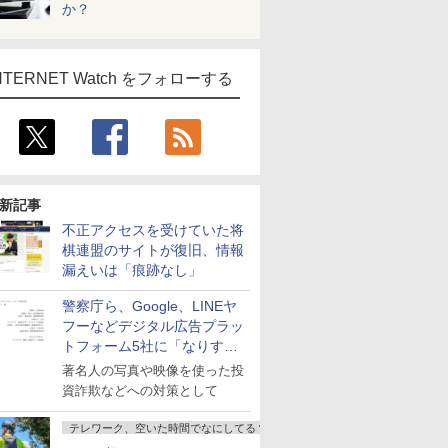
か？
NTERNET Watch をフォローする
新記事
不正アクセスを受けていた将
棋連盟のサイトが復旧、情報
漏えいは「痕跡なし」
警察庁ら、Google、LINEヤ
フーなどデジタル広告プラッ
トフォーム5社に「なりすま
し詐欺広告」対策強化を要請
著名人の写真や映像を使った投
資詐欺などへの対策として
テレワーク、空いた時間でなにしてる？