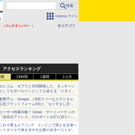
Impress サイト
全カテゴリ
バックナンバー
アクセスランキング
時間
24時間
1週間
1カ月
エレコム、ゼブラと共同開発した、タッチペン
としてもボールペンとしても使える「スタイラ
スツーウェイ」発売 iPadにも紙にも、持ち替
警察庁ら、Google、LINEヤフーなどデジタル
えずに書き込める
広告プラットフォーム5社に「なりすまし詐欺
広告」対策強化を要請 著名人の写真や映像を
ユーザー阿鼻叫喚？ Gmail、サードパーティの
使った投資詐欺などへの対策として
「送信元アドレス」のサポートを打ち切りへ
【やじうまWatch】
これぞ着るエアコン!! コンビニで買える冷凍ペ
ットボトルで体を冷やす山善の水冷ベストがロ
ードバイクにちょうどいい【ぼっち・ざ・ろー