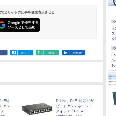
 検索で当サイトの記事を優先表示させる
や
人
ス
を
や
ェア
はてブ
note
LinkedIn
F
ル
1
価
GbE対
D-Link、PoE+対応ギガ
力アン
ビットアンマネージド
ッチ
スイッチ「DGS-