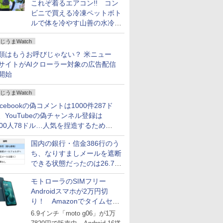
これぞ着るエアコン!! コン
ビニで買える冷凍ペットボト
ルで体を冷やす山善の水冷ベ
ストがロードバイクにちょう
じうまWatch
どいい【ぼっち・ざ・ろー
ど！その14】
類はもうお呼びじゃない？ 米ニュー
サイトがAIクローラー対象の広告配信
開始
じうまWatch
acebookの偽コメントは1000件287ド
、YouTubeの偽チャンネル登録は
000人78ドル…人気を捏造するための
格リストが公開中
国内の銀行・信金386行のう
ち、なりすましメールを遮断
できる状態だったのは26.7％
にとどまる～GMOブランド
モトローラのSIMフリー
セキュリティ調査
Androidスマホが2万円切
り！ Amazonでタイムセー
ル
6.9インチ「moto g06」が1万