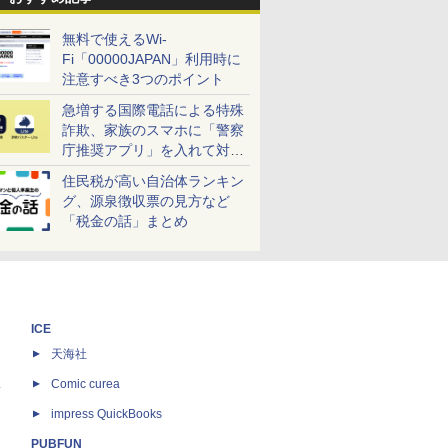
無料で使えるWi-
Fi「00000JAPAN」利用時に
注意すべき3つのポイント
急増する国際電話による特殊
詐欺、家族のスマホに「警察
庁推奨アプリ」を入れて対策
しよう！
住民税が高い自治体ランキン
グ、源泉徴収票の見方など
「税金の話」まとめ
ICE
天海社
ス
Comic curea
impress QuickBooks
PUBFUN