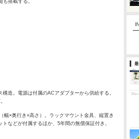
能も搭載する。
I
最
構造。電源は付属のACアダプターから供給する。
℃。
mm（幅×奥行き×高さ）。ラックマウント金具、縦置き
ットなどが付属するほか、5年間の無償保証付き。