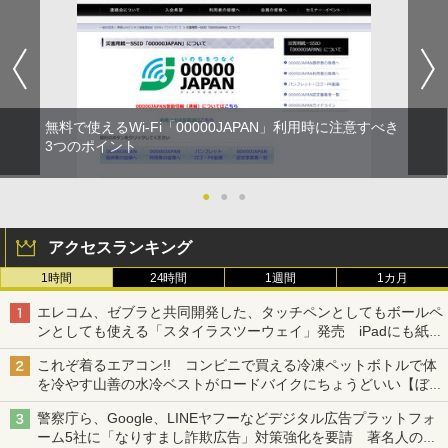
無料で使えるWi-Fi「00000JAPAN」利用時に注意すべき
3つのポイント
●
●
●
アクセスランキング
1時間
24時間
1週間
1カ月
エレコム、ゼブラと共同開発した、タッチペンとしてもボールペ
ンとしても使える「スタイラスツーウェイ」発売 iPadにも紙に
も、持ち替えずに書き込める
これぞ着るエアコン!! コンビニで買える冷凍ペットボトルで体
を冷やす山善の水冷ベストがロードバイクにちょうどいい【ぼっ
ち・ざ・ろーど！その14】【空いた時間でなにしてる？】
警察庁ら、Google、LINEヤフーなどデジタル広告プラットフォ
ーム5社に「なりすまし詐欺広告」対策強化を要請 著名人の写