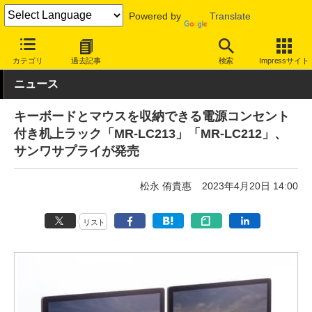
Powered by
Translate
INTERNET Watch
トピック
仕事/働き方
ワークスペース
カテゴリ
過去記事
検索
Impressサイト
ニュース
キーボードとマウスを収納できる電源コンセント
付き机上ラック「MR-LC213」「MR-LC212」、
サンワサプライが発売
松永 侑貴惠
2023年4月20日 14:00
リスト