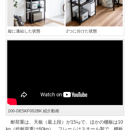
縦に連結した状態
2つに分けた状態
100-DESKF052BK 紹介動画
耐荷重は、天板（最上段）が15㎏で、ほかの棚板は10
kg（総耐荷重は60kg）。フレームはスチール製で、棚板