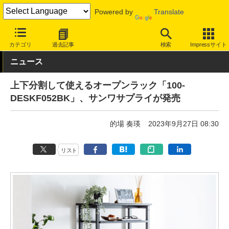
Powered by
Translate
INTERNET Watch
トピック
仕事/働き方
ワークスペース
カテゴリ
過去記事
検索
Impressサイト
ニュース
上下分割して使えるオープンラック「100-
DESKF052BK」、サンワサプライが発売
的場 奏瑛
2023年9月27日 08:30
リスト