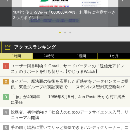
無料で使えるWi-Fi「00000JAPAN」利用時に注意すべき
3つのポイント
●
●
●
アクセスランキング
1時間
24時間
1週間
1カ月
ユーザー阿鼻叫喚？ Gmail、サードパーティの「送信元アドレ
ス」のサポートを打ち切りへ【やじうまWatch】
タイガー、魔法瓶の技術を応用した断熱材をデータセンターに提
供、東急グループの実証実験で 「ステンレス密封真空断熱パネ
ル TIVIP」
「.jp」が40周年――1986年8月5日、Jon Postel氏から村井純氏
に委任
総務省、初学者向け「社会人のためのデータサイエンス入門」リ
ニューアル開講
手の届く場所に置いてサッと掃除できるハンディクリーナー、ニ