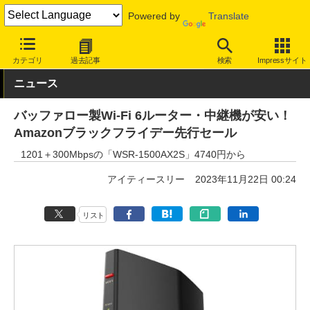
Powered by
Translate
INTERNET Watch
セール情報
Amazon
カテゴリ
過去記事
検索
Impressサイト
ニュース
バッファロー製Wi-Fi 6ルーター・中継機が安い！
Amazonブラックフライデー先行セール
1201＋300Mbpsの「WSR-1500AX2S」4740円から
アイティースリー
2023年11月22日 00:24
リスト