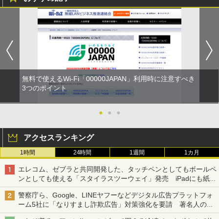
無料で使えるWi-Fi「00000JAPAN」利用時に注意すべき
3つのポイント
●
●
●
アクセスランキング
1時間
24時間
1週間
1カ月
エレコム、ゼブラと共同開発した、タッチペンとしてもボールペ
ンとしても使える「スタイラスツーウェイ」発売 iPadにも紙に
も、持ち替えずに書き込める
警察庁ら、Google、LINEヤフーなどデジタル広告プラットフォ
ーム5社に「なりすまし詐欺広告」対策強化を要請 著名人の写
真や映像を使った投資詐欺などへの対策として