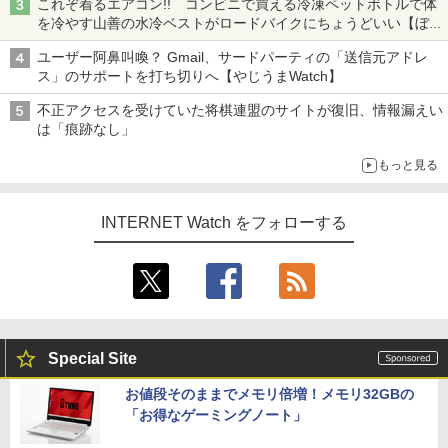
これぞ着るエアコン!! コンビニで買える冷凍ペットボトルで体
を冷やす山善の水冷ベストがロードバイクにちょうどいい【ぼっ
ち・ざ・ろーど！その14】【空いた時間でなにしてる？】
ユーザー阿鼻叫喚？ Gmail、サードパーティの「送信元アドレ
ス」のサポートを打ち切りへ【やじうまWatch】
不正アクセスを受けていた将棋連盟のサイトが復旧、情報漏えい
は「痕跡なし」
もっと見る
INTERNET Watch をフォローする
Special Site
お値段そのままでメモリ倍増！メモリ32GBの
「お得なゲーミングノート」