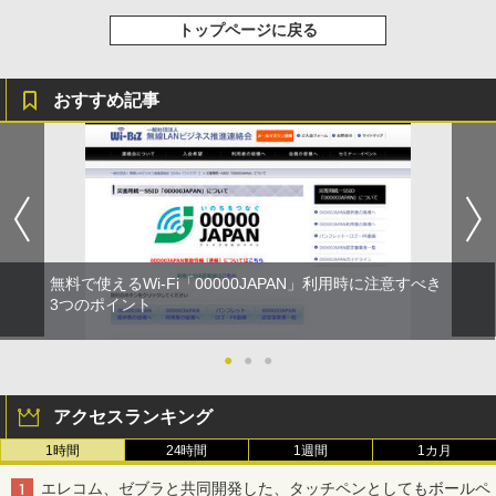
トップページに戻る
おすすめ記事
無料で使えるWi-Fi「00000JAPAN」利用時に注意すべき
3つのポイント
●
●
●
アクセスランキング
1時間
24時間
1週間
1カ月
エレコム、ゼブラと共同開発した、タッチペンとしてもボールペ