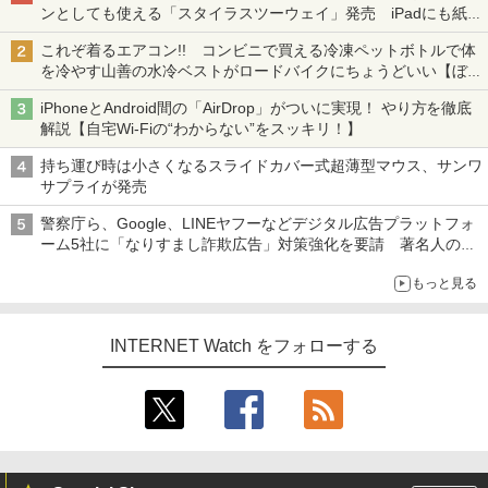
ンとしても使える「スタイラスツーウェイ」発売 iPadにも紙に
も、持ち替えずに書き込める
これぞ着るエアコン!! コンビニで買える冷凍ペットボトルで体
を冷やす山善の水冷ベストがロードバイクにちょうどいい【ぼっ
ち・ざ・ろーど！その14】【空いた時間でなにしてる？】
iPhoneとAndroid間の「AirDrop」がついに実現！ やり方を徹底
解説【自宅Wi-Fiの“わからない”をスッキリ！】
持ち運び時は小さくなるスライドカバー式超薄型マウス、サンワ
サプライが発売
警察庁ら、Google、LINEヤフーなどデジタル広告プラットフォ
ーム5社に「なりすまし詐欺広告」対策強化を要請 著名人の写
真や映像を使った投資詐欺などへの対策として
もっと見る
INTERNET Watch をフォローする