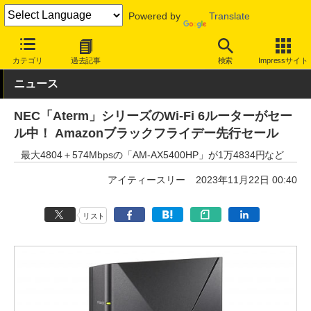
Powered by
Translate
INTERNET Watch
セール情報
Amazon
カテゴリ
過去記事
検索
Impressサイト
ニュース
NEC「Aterm」シリーズのWi-Fi 6ルーターがセー
ル中！ Amazonブラックフライデー先行セール
最大4804＋574Mbpsの「AM-AX5400HP」が1万4834円など
アイティースリー
2023年11月22日 00:40
リスト