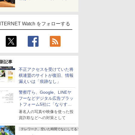
NTERNET Watch をフォローする
新記事
不正アクセスを受けていた将
棋連盟のサイトが復旧、情報
漏えいは「痕跡なし」
警察庁ら、Google、LINEヤ
フーなどデジタル広告プラッ
トフォーム5社に「なりすま
し詐欺広告」対策強化を要請
著名人の写真や映像を使った投
資詐欺などへの対策として
テレワーク、空いた時間でなにしてる？