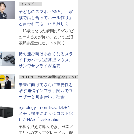
インタビュー
子どものスマホ・SNS、「家
族で話し合ってルール作り」
と言われても、正直難しくな
いですか？
「16歳になった瞬間にSNSデビ
ューする方が怖い」という上沼
紫野弁護士にヒントを聞く
持ち運び時は小さくなるスラ
イドカバー式超薄型マウス、
サンワサプライが発売
INTERNET Watch 30周年記念インタビュー
未来に向けてさらに重要性を
増す通信インフラ、関西でユ
ーザーと向き合い、社会
の“あたらしい”を起動し続け
Synology、non-ECC DDR4
る～オプテージ
メモリ採用により低コスト化
したNAS「DiskStation
neo+」シリーズ
予算を抑えて導入でき、ECCメ
モリへのアップグレードも可能