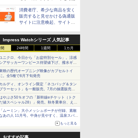
消費者庁、希少な商品を安く
販売すると見せかける偽通販
サイトに注意喚起、サイト名
とドメイン名を公表
Impress Watchシリーズ 人気記事
時間
24時間
1週間
1カ月
ユニクロ、今日から「お盆特別セール」。涼感
シアサッカーワンピース待望値下げ、撥水ギア
ショーツは1990円に
東映の歴代オープニング映像がカプセルトイ
に。全5種で8月下旬発売
カルディ、オンライン限定「ネコバッグ＆タン
ブラーセット」を一般販売。7月の抽選販売の
当選無効分
はやぶさ50％オフの「新幹線eチケット（トク
だ値スペシャル28）」発売。秋冬乗車分、えき
ねっと限定
「ムーミン」大小メッシュポーチが付録、素敵
なあの人 11月号。中身が見やすく、温泉スパに
も使える
もっと見る
おすすめ記事