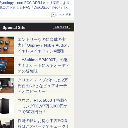
Synology、non-ECC DDR4メモリ採用により
低コスト化したNAS「DiskStation neo+」シリ
ーズ 予算を抑えて導入でき、ECCメモリへの
もっと見る
アップグレードも可能
Special Site
エントリーなのに脅威の実
力!「Osprey」Noble Audioワ
イヤレスイヤフォン4機種を
一気に聴く
「A&ultima SP4000T」の魅
力！ポケットに入るオーディ
オの醍醐味
クリエイティブが作った2万
円台の“小さなピュアオーデ
ィオスピーカー”
マウス、RTX 5060 Ti搭載ゲ
ーミングPCが7万5,000円オ
フで30万円台！
性能の良いお得な中古PC情
報はこのページでチェック！