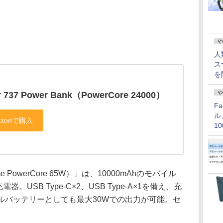
や
人
ス
を
や
r 737 Power Bank（PowerCore 24000）
F
ル
1
価
ime PowerCore 65W）」は、10000mAhのモバイル
。USB Type-C×2、USB Type-A×1を備え、充
ルバッテリーとしても最大30Wでの出力が可能。セ