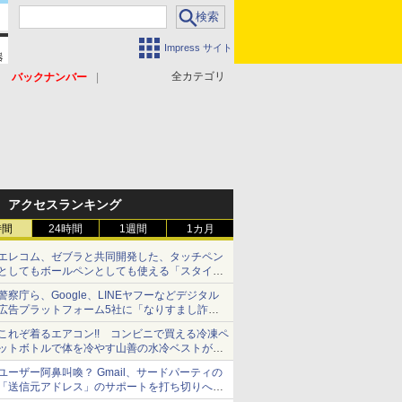
Impress サイト
全カテゴリ
バックナンバー
アクセスランキング
時間
24時間
1週間
1カ月
エレコム、ゼブラと共同開発した、タッチペン
としてもボールペンとしても使える「スタイラ
スツーウェイ」発売 iPadにも紙にも、持ち替
警察庁ら、Google、LINEヤフーなどデジタル
えずに書き込める
広告プラットフォーム5社に「なりすまし詐欺
広告」対策強化を要請 著名人の写真や映像を
これぞ着るエアコン!! コンビニで買える冷凍ペ
使った投資詐欺などへの対策として
ットボトルで体を冷やす山善の水冷ベストがロ
ードバイクにちょうどいい【ぼっち・ざ・ろー
ユーザー阿鼻叫喚？ Gmail、サードパーティの
ど！その14】【空いた時間でなにしてる？】
「送信元アドレス」のサポートを打ち切りへ
【やじうまWatch】