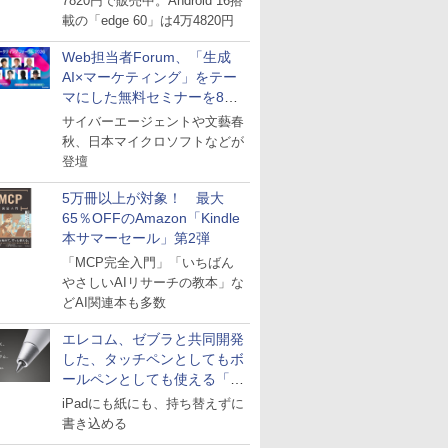
7820円で販売中。Android 16搭
載の「edge 60」は4万4820円
Web担当者Forum、「生成
AI×マーケティング」をテー
マにした無料セミナーを8月
27日にオンライン開催
サイバーエージェントや文藝春
秋、日本マイクロソフトなどが
登壇
5万冊以上が対象！ 最大
65％OFFのAmazon「Kindle
本サマーセール」第2弾
「MCP完全入門」「いちばん
やさしいAIリサーチの教本」な
どAI関連本も多数
エレコム、ゼブラと共同開発
した、タッチペンとしてもボ
ールペンとしても使える「ス
タイラスツーウェイ」発売
iPadにも紙にも、持ち替えずに
書き込める