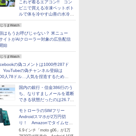
これぞ着るエアコン!! コン
ビニで買える冷凍ペットボト
ルで体を冷やす山善の水冷ベ
ストがロードバイクにちょう
じうまWatch
どいい【ぼっち・ざ・ろー
ど！その14】
類はもうお呼びじゃない？ 米ニュー
サイトがAIクローラー対象の広告配信
開始
じうまWatch
acebookの偽コメントは1000件287ド
、YouTubeの偽チャンネル登録は
000人78ドル…人気を捏造するための
格リストが公開中
国内の銀行・信金386行のう
ち、なりすましメールを遮断
できる状態だったのは26.7％
にとどまる～GMOブランド
モトローラのSIMフリー
セキュリティ調査
Androidスマホが2万円切
り！ Amazonでタイムセー
ル
6.9インチ「moto g06」が1万