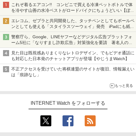
これぞ着るエアコン!! コンビニで買える冷凍ペットボトルで体
を冷やす山善の水冷ベストがロードバイクにちょうどいい【ぼっ
ち・ざ・ろーど！その14】【空いた時間でなにしてる？】
エレコム、ゼブラと共同開発した、タッチペンとしてもボールペ
ンとしても使える「スタイラスツーウェイ」発売 iPadにも紙に
も、持ち替えずに書き込める
警察庁ら、Google、LINEヤフーなどデジタル広告プラットフォ
ーム5社に「なりすまし詐欺広告」対策強化を要請 著名人の写
真や映像を使った投資詐欺などへの対策として
見た目は既視感ありまくりなレトロデザイン、でもビデオ通話に
も対応した日本発のチャットアプリが登場【やじうまWatch】
不正アクセスを受けていた将棋連盟のサイトが復旧、情報漏えい
は「痕跡なし」
もっと見る
INTERNET Watch をフォローする