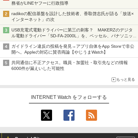
務省がLINEヤフーに行政指導
radikoの配信基盤を設計した技術者、香取啓志氏が語る「放送×
インターネット」の次
USB充電式電動ドライバーに第三の刺客？ MAKERZのデジタ
ル電動ドライバー「SD-FA-2000L」を、ベッセル、パナソニッ
クと比較してみた 【テレワークグッズ・ミニレビュー 第165
ガイドライン違反の投稿を発見→アプリ自体をApp Storeで非公
回】
開へ。Appleの対応に賛否両論【やじうまWatch】
共同通信に不正アクセス。職員・加盟社・取引先などの情報
6000件が漏えいした可能性
もっと見る
INTERNET Watch をフォローする