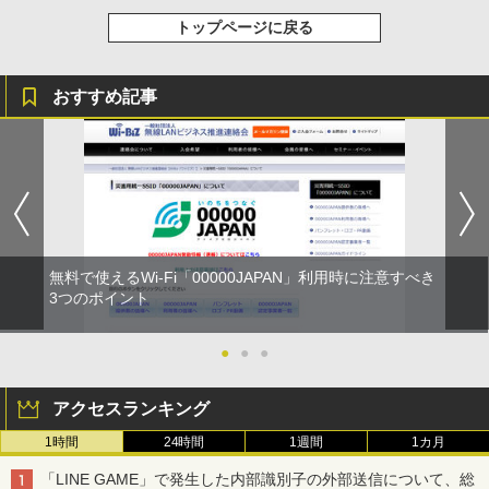
トップページに戻る
おすすめ記事
無料で使えるWi-Fi「00000JAPAN」利用時に注意すべき
3つのポイント
●
●
●
アクセスランキング
1時間
24時間
1週間
1カ月
「LINE GAME」で発生した内部識別子の外部送信について、総