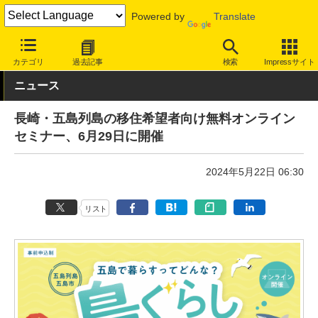
Powered by
Translate
INTERNET Watch
トピック
仕事/働き方
移住
カテゴリ
過去記事
検索
Impressサイト
ニュース
長崎・五島列島の移住希望者向け無料オンライン
セミナー、6月29日に開催
2024年5月22日 06:30
リスト