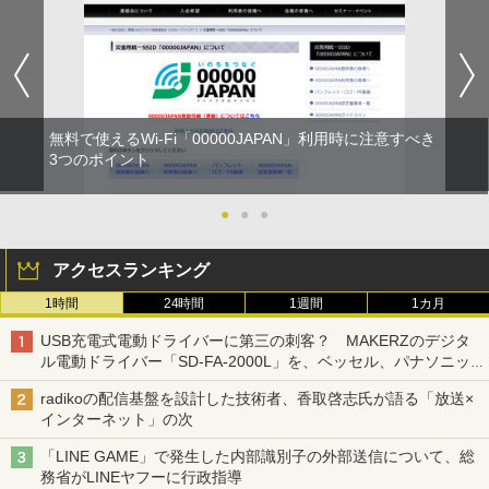
無料で使えるWi-Fi「00000JAPAN」利用時に注意すべき
3つのポイント
●
●
●
アクセスランキング
1時間
24時間
1週間
1カ月
USB充電式電動ドライバーに第三の刺客？ MAKERZのデジタ
ル電動ドライバー「SD-FA-2000L」を、ベッセル、パナソニッ
クと比較してみた 【テレワークグッズ・ミニレビュー 第165
radikoの配信基盤を設計した技術者、香取啓志氏が語る「放送×
回】
インターネット」の次
「LINE GAME」で発生した内部識別子の外部送信について、総
務省がLINEヤフーに行政指導