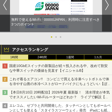
無料で使えるWi-Fi「00000JAPAN」利用時に注意すべき
3つのポイント
●
●
●
アクセスランキング
1時間
24時間
1週間
1カ月
国産10GbEスイッチの新製品が続々投入される中、改めて割安
な中華スイッチの価値を見直す【イニシャルB】
これぞ着るエアコン!! コンビニで買える冷凍ペットボトルで体
を冷やす山善の水冷ベストがロードバイクにちょうどいい【ぼっ
ち・ざ・ろーど！その14】【空いた時間でなにしてる？】
【本日8月10日 20時配信】2026年夏 最新版！ 清水理史が本気
でオススメしたいWi-Fiルーターはどれか？ ライブで解説【清
水理史の「イニシャルB」チャンネル】
エレコム、ゼブラと共同開発した、タッチペンとしてもボールペ
ンとしても使える「スタイラスツーウェイ」発売 iPadにも紙に