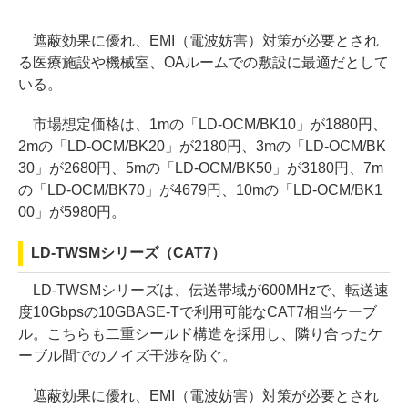
遮蔽効果に優れ、EMI（電波妨害）対策が必要とされ
る医療施設や機械室、OAルームでの敷設に最適だとして
いる。
市場想定価格は、1mの「LD-OCM/BK10」が1880円、
2mの「LD-OCM/BK20」が2180円、3mの「LD-OCM/BK
30」が2680円、5mの「LD-OCM/BK50」が3180円、7m
の「LD-OCM/BK70」が4679円、10mの「LD-OCM/BK1
00」が5980円。
LD-TWSMシリーズ（CAT7）
LD-TWSMシリーズは、伝送帯域が600MHzで、転送速
度10Gbpsの10GBASE-Tで利用可能なCAT7相当ケーブ
ル。こちらも二重シールド構造を採用し、隣り合ったケ
ーブル間でのノイズ干渉を防ぐ。
遮蔽効果に優れ、EMI（電波妨害）対策が必要とされ