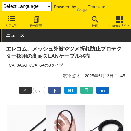
Powered by
Translate
INTERNET Watch
ハードウェア
LAN機器
その他
カテゴリ
過去記事
検索
Impressサイト
ニュース
エレコム、メッシュ外被やツメ折れ防止プロテク
ター採用の高耐久LANケーブル発売
CAT8/CAT7/CAT6Aの3タイプ
渡邊 悠太
2025年6月12日 11:45
リスト