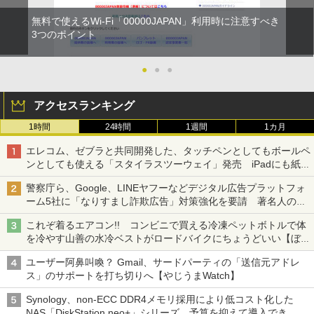
無料で使えるWi-Fi「00000JAPAN」利用時に注意すべき
3つのポイント
●
●
●
アクセスランキング
1時間
24時間
1週間
1カ月
エレコム、ゼブラと共同開発した、タッチペンとしてもボールペ
ンとしても使える「スタイラスツーウェイ」発売 iPadにも紙に
も、持ち替えずに書き込める
警察庁ら、Google、LINEヤフーなどデジタル広告プラットフォ
ーム5社に「なりすまし詐欺広告」対策強化を要請 著名人の写
真や映像を使った投資詐欺などへの対策として
これぞ着るエアコン!! コンビニで買える冷凍ペットボトルで体
を冷やす山善の水冷ベストがロードバイクにちょうどいい【ぼっ
ち・ざ・ろーど！その14】【空いた時間でなにしてる？】
ユーザー阿鼻叫喚？ Gmail、サードパーティの「送信元アドレ
ス」のサポートを打ち切りへ【やじうまWatch】
Synology、non-ECC DDR4メモリ採用により低コスト化した
NAS「DiskStation neo+」シリーズ 予算を抑えて導入でき、