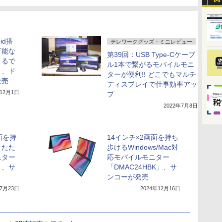
id搭
テレワークグッズ・ミニレビュー
可能な
第39回：USB Type-Cケーブ
まるで
ル1本で繋がるモバイルモニ
」、ド
ターが便利!! どこでもマルチ
発売
ディスプレイで仕事効率アッ
年12月1日
プ
2022年7月8日
画面を持
14インチ×2画面を持ち
りたた
歩けるWindows/Mac対
ニター
応モバイルモニター
」、サ
「DMAC24HBK」、サ
ンコーが発売
年7月23日
2024年12月16日