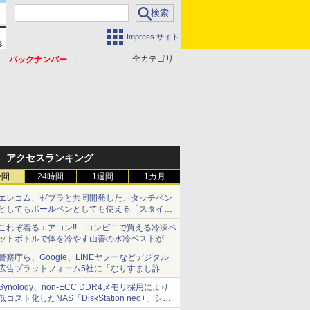
Impress サイト
全カテゴリ
バックナンバー
アクセスランキング
時間
24時間
1週間
1カ月
エレコム、ゼブラと共同開発した、タッチペン
としてもボールペンとしても使える「スタイラ
スツーウェイ」発売 iPadにも紙にも、持ち替
これぞ着るエアコン!! コンビニで買える冷凍ペ
えずに書き込める
ットボトルで体を冷やす山善の水冷ベストがロ
ードバイクにちょうどいい【ぼっち・ざ・ろー
警察庁ら、Google、LINEヤフーなどデジタル
ど！その14】【空いた時間でなにしてる？】
広告プラットフォーム5社に「なりすまし詐欺
広告」対策強化を要請 著名人の写真や映像を
Synology、non-ECC DDR4メモリ採用により
使った投資詐欺などへの対策として
低コスト化したNAS「DiskStation neo+」シリ
ーズ 予算を抑えて導入でき、ECCメモリへの