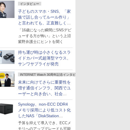
インタビュー
子どものスマホ・SNS、「家
族で話し合ってルール作り」
と言われても、正直難しくな
いですか？
「16歳になった瞬間にSNSデビ
ューする方が怖い」という上沼
紫野弁護士にヒントを聞く
持ち運び時は小さくなるスラ
イドカバー式超薄型マウス、
サンワサプライが発売
INTERNET Watch 30周年記念インタビュー
未来に向けてさらに重要性を
増す通信インフラ、関西でユ
ーザーと向き合い、社会
の“あたらしい”を起動し続け
Synology、non-ECC DDR4
る～オプテージ
メモリ採用により低コスト化
したNAS「DiskStation
neo+」シリーズ
予算を抑えて導入でき、ECCメ
モリへのアップグレードも可能