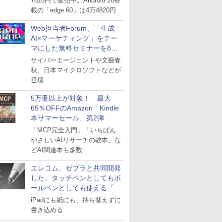
7820円で販売中。Android 16搭
載の「edge 60」は4万4820円
Web担当者Forum、「生成
AI×マーケティング」をテー
マにした無料セミナーを8月
27日にオンライン開催
サイバーエージェントや文藝春
秋、日本マイクロソフトなどが
登壇
5万冊以上が対象！ 最大
65％OFFのAmazon「Kindle
本サマーセール」第2弾
「MCP完全入門」「いちばん
やさしいAIリサーチの教本」な
どAI関連本も多数
エレコム、ゼブラと共同開発
した、タッチペンとしてもボ
ールペンとしても使える「ス
タイラスツーウェイ」発売
iPadにも紙にも、持ち替えずに
書き込める