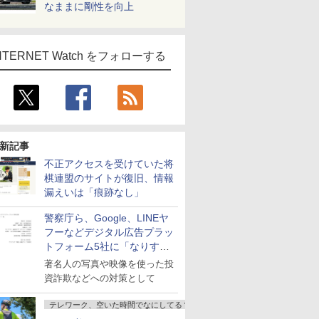
なままに剛性を向上
NTERNET Watch をフォローする
新記事
不正アクセスを受けていた将
棋連盟のサイトが復旧、情報
漏えいは「痕跡なし」
警察庁ら、Google、LINEヤ
フーなどデジタル広告プラッ
トフォーム5社に「なりすま
し詐欺広告」対策強化を要請
著名人の写真や映像を使った投
資詐欺などへの対策として
テレワーク、空いた時間でなにしてる？