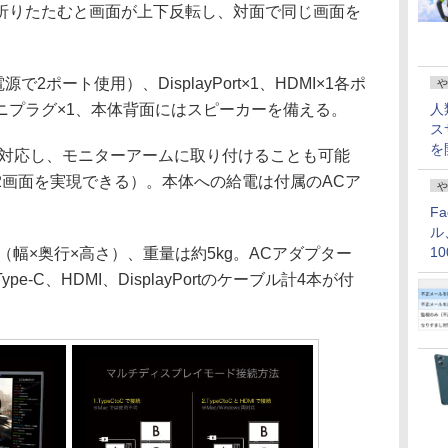
折りたたむと画面が上下反転し、対面で同じ画面を
源で2ポート使用）、DisplayPort×1、HDMI×1各ポ
や
ミニプラグ×1、本体背面にはスピーカーを備える。
人
ス
を
m）に対応し、モニターアームに取り付けることも可能
2画面を実現できる）。本体への給電は付属のACア
や
F
ル
1
m（幅×奥行×高さ）、重量は約5kg。ACアダプター
価
Type-C、HDMI、DisplayPortのケーブル計4本が付