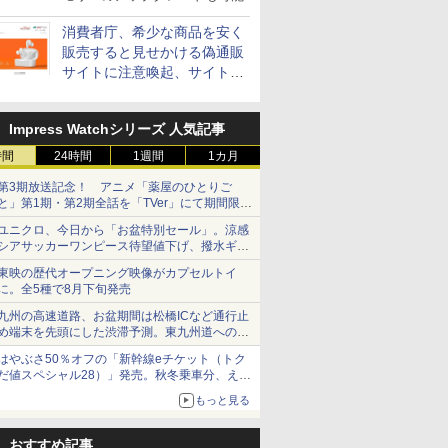
消費者庁、希少な商品を安く
販売すると見せかける偽通販
サイトに注意喚起、サイト名
とドメイン名を公表
Impress Watchシリーズ 人気記事
時間
24時間
1週間
1カ月
第3期放送記念！ アニメ「薬屋のひとりご
と」第1期・第2期全話を「TVer」にて期間限定
で順次無料配信開始
ユニクロ、今日から「お盆特別セール」。涼感
シアサッカーワンピース待望値下げ、撥水ギア
ショーツは1990円に
東映の歴代オープニング映像がカプセルトイ
に。全5種で8月下旬発売
九州の高速道路、お盆期間は松橋ICなど通行止
め端末を先頭にした渋滞予測。東九州道への迂
回は料金調整を実施
はやぶさ50％オフの「新幹線eチケット（トク
だ値スペシャル28）」発売。秋冬乗車分、えき
ねっと限定
もっと見る
おすすめ記事