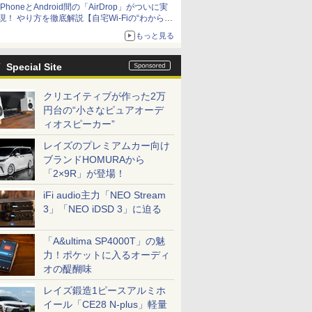
iPhoneとAndroid間の「AirDrop」がついに実
アップグレードも可能
現！ やり方を徹底解説【自宅Wi-Fiの“わからな
い”をスッキリ！】
もっと見る
Special Site
クリエイティブが作った2万
円台の“小さなピュアオーデ
ィオスピーカー”
レイズのプレミアムカー向け
ブランドHOMURAから
「2×9R」が登場！
iFi audio主力「NEO Stream
3」「NEO iDSD 3」に迫る
「A&ultima SP4000T」の魅
力！ポケットに入るオーディ
オの醍醐味
レイズ鍛造1ピースアルミホ
イール「CE28 N-plus」軽量