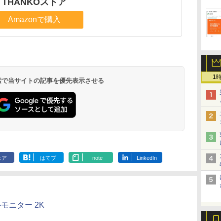
THANKOストア
Amazonで購入
1
 検索で当サイトの記事を優先表示させる
ェア
はてブ
note
LinkedIn
モニター 2K