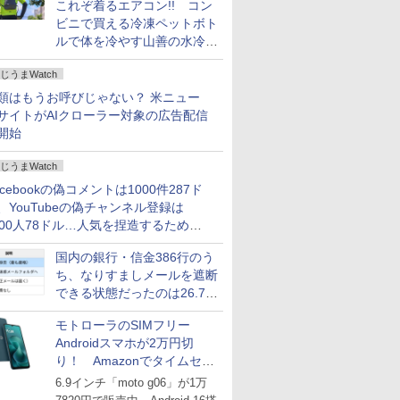
これぞ着るエアコン!! コン
ビニで買える冷凍ペットボト
ルで体を冷やす山善の水冷ベ
ストがロードバイクにちょう
じうまWatch
どいい【ぼっち・ざ・ろー
ど！その14】
類はもうお呼びじゃない？ 米ニュー
サイトがAIクローラー対象の広告配信
開始
じうまWatch
acebookの偽コメントは1000件287ド
、YouTubeの偽チャンネル登録は
000人78ドル…人気を捏造するための
格リストが公開中
国内の銀行・信金386行のう
ち、なりすましメールを遮断
できる状態だったのは26.7％
にとどまる～GMOブランド
モトローラのSIMフリー
セキュリティ調査
Androidスマホが2万円切
り！ Amazonでタイムセー
ル
6.9インチ「moto g06」が1万