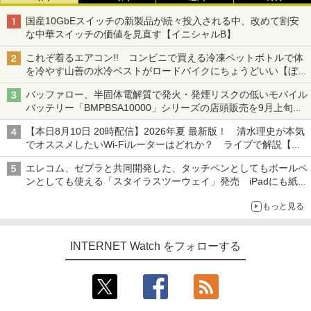
国産10GbEスイッチの新製品が続々投入される中、改めて割安
な中華スイッチの価値を見直す【イニシャルB】
これぞ着るエアコン!! コンビニで買える冷凍ペットボトルで体
を冷やす山善の水冷ベストがロードバイクにちょうどいい【ぼっ
ち・ざ・ろーど！その14】【空いた時間でなにしてる？】
バッファロー、半固体電解質で発火・発煙リスクの低いモバイル
バッテリー「BMPBSA10000」シリーズの店頭販売を9月上旬に
開始
【本日8月10日 20時配信】2026年夏 最新版！ 清水理史が本気
でオススメしたいWi-Fiルーターはどれか？ ライブで解説【清
水理史の「イニシャルB」チャンネル】
エレコム、ゼブラと共同開発した、タッチペンとしてもボールペ
ンとしても使える「スタイラスツーウェイ」発売 iPadにも紙に
も、持ち替えずに書き込める
もっと見る
INTERNET Watch をフォローする