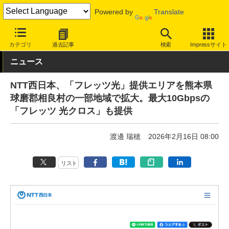
Powered by
Translate
INTERNET Watch
サービス/ソフト
通信
固定回線
カテゴリ
過去記事
検索
Impressサイト
ニュース
NTT西日本、「フレッツ光」提供エリアを熊本県
球磨郡相良村の一部地域で拡大。最大10Gbpsの
「フレッツ 光クロス」も提供
渡邊 瑞穂
2026年2月16日 08:00
リスト