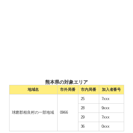
熊本県の対象エリア
地域名
市外局番
市内局番
加入者番号
25
7xxx
28
9xxx
球磨郡相良村の一部地域
0966
29
7xxx
36
0xxx