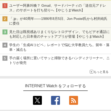
ユーザー阿鼻叫喚？ Gmail、サードパーティの「送信元アドレ
ス」のサポートを打ち切りへ【やじうまWatch】
「.jp」が40周年――1986年8月5日、Jon Postel氏から村井純氏
に委任
見た目は既視感ありまくりなレトロデザイン、でもビデオ通話に
も対応した日本発のチャットアプリが登場【やじうまWatch】
学生の「生成AIコピペ」レポートで悩む大学教員たち。留年・落
単・減点も
手の届く場所に置いてサッと掃除できるハンディクリーナー、ニ
トリが発売
もっと見る
INTERNET Watch をフォローする