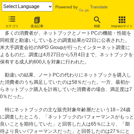
Powered by
Translate
多くの消費者がネットブックとノートPCを勘違い？ 米NPD調査
カテゴリ
過去記事
検索
Impressサイト
多くの消費者が、ネットブックとノートPCの機能・性能を
同程度と勘違いしているとの調査結果が22日に公表された。
米大手調査会社のNPD Groupが行ったインターネット調査に
よるものだ。調査は4月27日から5月4日まで、ネットブックを
保有する成人約600人を対象に行われた。
勘違いの結果、ノートPCの代わりにネットブックを購入し
た消費者のうち満足していたのは58％だった。一方、最初か
らネットブック購入を計画していた消費者の場合、満足度は7
0％だった。
特にネットブックの主な販売対象年齢層だという18～24歳
に調査したところ、「ネットブックのパフォーマンスがもっと
良いことを期待していた」と回答した人は65％に上り、「期
待より良いパフォーマンスだった」と回答したのは27％にと