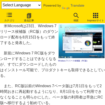
Powered by
Translate
Windows 7 RC版のダウンロード配布は8月15日で終了
カテゴリ
過去記事
検索
Impressサイト
米Microsoftは23日、Windows 7
リリース候補版（RC版）のダウン
ロード配布を8月15日をもって終
了すると発表した。
新規にWindows 7 RC版をダウ
ンロードすることはできなくなる
Windows 7リリース候補版（RC版）
が、すでにダウンロードしたもの
はインストール可能で、プロダクトキーも取得できるとしてい
る。
また、RC版以前のWindows 7ベータ版は7月1日をもって2
時間おきに再起動するようになり、8月1日をもって利用でき
なくなることも明らかにした。ベータ版の利用者は早急にRC
版へ移行するよう勧めている。