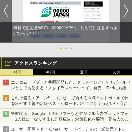
無料で使えるWi-Fi「00000JAPAN」利用時に注意すべき
3つのポイント
●
●
●
アクセスランキング
1時間
24時間
1週間
1カ月
エレコム、ゼブラと共同開発した、タッチペンとしてもボールペ
ンとしても使える「スタイラスツーウェイ」発売 iPadにも紙に
も、持ち替えずに書き込める
これぞ着るエアコン!! コンビニで買える冷凍ペットボトルで体
を冷やす山善の水冷ベストがロードバイクにちょうどいい【ぼっ
ち・ざ・ろーど！その14】【空いた時間でなにしてる？】
警察庁ら、Google、LINEヤフーなどデジタル広告プラットフォ
ーム5社に「なりすまし詐欺広告」対策強化を要請 著名人の写
真や映像を使った投資詐欺などへの対策として
ユーザー阿鼻叫喚？ Gmail、サードパーティの「送信元アドレ