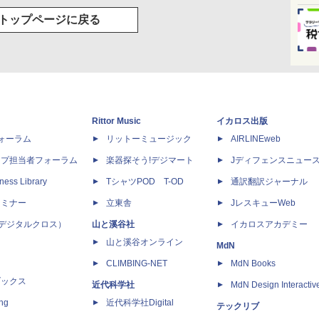
トップページに戻る
Rittor Music
イカロス出版
dフォーラム
リットーミュージック
AIRLINEweb
ップ担当者フォーラム
楽器探そう!デジマート
Jディフェンスニュー
ness Library
TシャツPOD T-OD
通訳翻訳ジャーナル
セミナー
立東舎
JレスキューWeb
 X（デジタルクロス）
山と溪谷社
イカロスアカデミー
山と溪谷オンライン
MdN
CLIMBING-NET
MdN Books
ブックス
近代科学社
MdN Design Interactiv
ing
近代科学社Digital
テックリブ