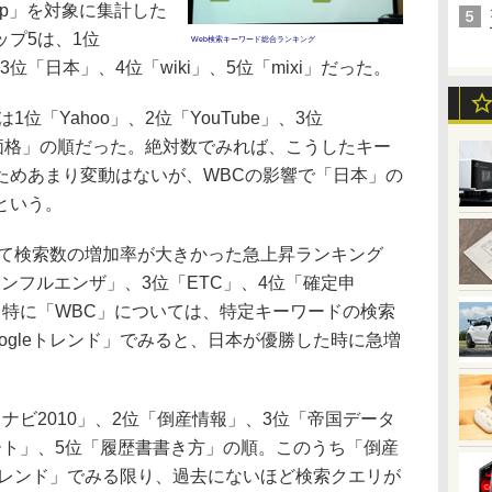
co.jp」を対象に集計した
プ5は、1位
Web検索キーワード総合ランキング
」、3位「日本」、4位「wiki」、5位「mixi」だった。
位「Yahoo」、2位「YouTube」、3位
5位「価格」の順だった。絶対数でみれば、こうしたキー
ためあまり変動はないが、WBCの影響で「日本」の
という。
して検索数の増加率が大きかった急上昇ランキング
インフルエンザ」、3位「ETC」、4位「確定申
。特に「WBC」については、特定キーワードの検索
ogleトレンド」でみると、日本が優勝した時に急増
ビ2010」、2位「倒産情報」、3位「帝国データ
ート」、5位「履歴書書き方」の順。このうち「倒産
eトレンド」でみる限り、過去にないほど検索クエリが