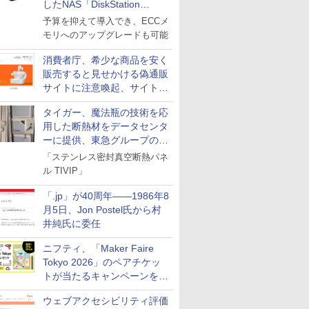
したNAS「DiskStation
neo+」シリーズ
予算を抑えて導入でき、ECCメ
モリへのアップグレードも可能
消費者庁、希少な商品を安く
販売すると見せかける偽通販
サイトに注意喚起、サイト名
とドメイン名を公表
タイガー、魔法瓶の技術を応
用した断熱材をデータセンタ
ーに提供、東急グループの実
証実験で
「ステンレス密封真空断熱パネ
ル TIVIP」
「.jp」が40周年――1986年8
月5日、Jon Postel氏から村
井純氏に委任
ニフティ、「Maker Faire
Tokyo 2026」のペアチケッ
トが当たるキャンペーンをX
で実施。8月16日まで
ウェブアクセシビリティ評価