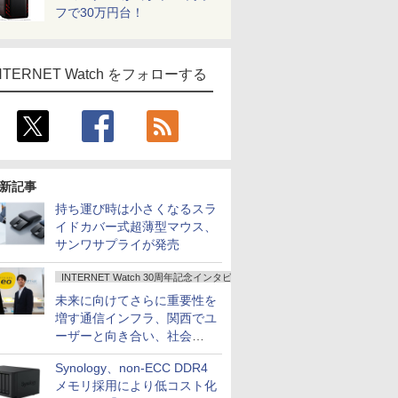
フで30万円台！
NTERNET Watch をフォローする
新記事
持ち運び時は小さくなるスラ
イドカバー式超薄型マウス、
サンワサプライが発売
INTERNET Watch 30周年記念インタビュー
未来に向けてさらに重要性を
増す通信インフラ、関西でユ
ーザーと向き合い、社会
の“あたらしい”を起動し続け
Synology、non-ECC DDR4
る～オプテージ
メモリ採用により低コスト化