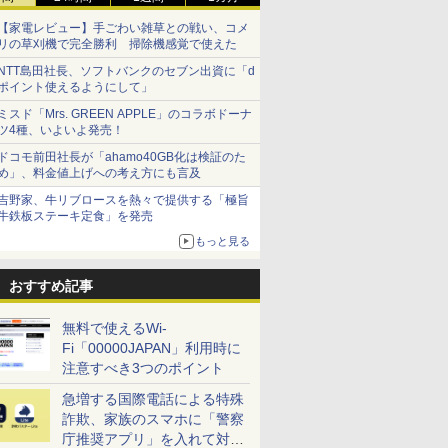
【家電レビュー】手ごわい雑草との戦い、コメ
リの草刈機で完全勝利 掃除機感覚で使えた
NTT島田社長、ソフトバンクのセブン出資に「d
ポイント使えるようにして」
ミスド「Mrs. GREEN APPLE」のコラボドーナ
ツ4種、いよいよ発売！
ドコモ前田社長が「ahamo40GB化は検証のた
め」、料金値上げへの考え方にも言及
吉野家、牛リブロースを熱々で提供する「極旨
牛鉄板ステーキ定食」を発売
もっと見る
おすすめ記事
無料で使えるWi-
Fi「00000JAPAN」利用時に
注意すべき3つのポイント
急増する国際電話による特殊
詐欺、家族のスマホに「警察
庁推奨アプリ」を入れて対策