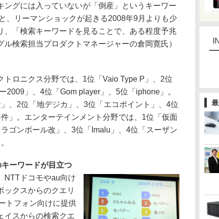
キングには入っていないが「倒産」というキーワー
ると、リーマンショックが起きる2008年9月よりも少
り、「検索キーワードを見ることで、ある程度予兆
I
グル検索担当プロダクトマネージャーの倉岡寛氏）
ニクス分野では、1位「Vaio Type P」、2位
009」、4位「Gom player」、5位「iphone」。
最
」、2位「地デジカ」、3位「エコポイント」、4位
事件」。エンターテインメント分野では、1位「仮面
ラゴンボール改」、3位「Imalu」、4位「スーザン
た。
のキーワードが目立つ
NTTドコモやau向け
ボックスからのクエリ
マートフォン向けに提供
ェイスからの検索クエ