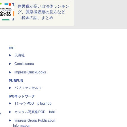
しよう！
住民税が高い自治体ランキン
グ、源泉徴収票の見方など
「税金の話」まとめ
ICE
天海社
ス
Comic curea
impress QuickBooks
PUBFUN
パブファンセルフ
IPGネットワーク
TシャツPOD pTa.shop
カスタム写真集POD fabli
e
Impress Group Publication
Information