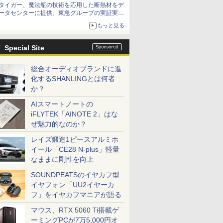
タイガー、魔法瓶の技術を応用した断熱材をデ
アップグレードも可能
ータセンターに提供、東急グループの実証実験
で 「ステンレス密封真空断熱パネル TIVIP」
もっと見る
Special Site
総合オーディオブランドに進
化するSHANLINGとは何者
か？
AIスマートノートの
iFLYTEK「AINOTE 2」はな
ぜ魅力的なのか？
レイズ鍛造1ピースアルミホ
イール「CE28 N-plus」軽量
なままに剛性を向上
SOUNDPEATSのイヤカフ型
イヤフォン「UU2イヤーカ
フ」をイヤカフマニアが語る
マウス、RTX 5060 Ti搭載ゲ
ーミングPCが7万5,000円オ