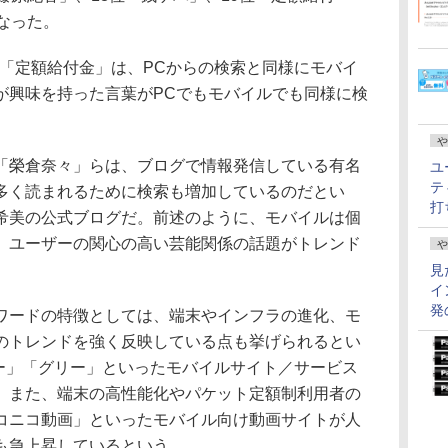
なった。
「定額給付金」は、PCからの検索と同様にモバイ
が興味を持った言葉がPCでもモバイルでも同様に検
や
榮倉奈々」らは、ブログで情報発信している有名
ユ
テ
多く読まれるために検索も増加しているのだとい
打
希美の公式ブログだ。前述のように、モバイルは個
、ユーザーの関心の高い芸能関係の話題がトレンド
や
見
イ
発
ードの特徴としては、端末やインフラの進化、モ
のトレンドを強く反映している点も挙げられるとい
ゲー」「グリー」といったモバイルサイト／サービス
。また、端末の高性能化やパケット定額制利用者の
「ニコニコ動画」といったモバイル向け動画サイトが人
も急上昇しているという。