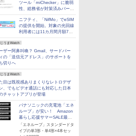
ツール「miChecker」に脆弱
性、総務省が対策済みバージ
ョンへの更新を呼び掛け
ニフティ、「NifMo」でeSIM
の提供を開始。対象の光回線
利用者には11カ月間月額770
円割引のキャンペーン
じうまWatch
ーザー阿鼻叫喚？ Gmail、サードパー
ィの「送信元アドレス」のサポートを
ち切りへ
じうまWatch
た目は既視感ありまくりなレトロデザ
ン、でもビデオ通話にも対応した日本
のチャットアプリが登場
パナソニックの充電池「エネ
ループ」が安い！ Amazon
暮らし応援サマーSALE最終
日
「エネループ」スタンダードタ
イプの単3形・単4形×4本セッ