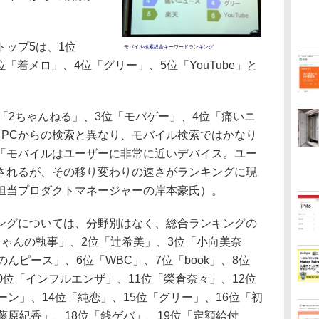
ップ5は、1位
モバイル検索総合キーワードランキング
位「着メロ」、4位「グリー」、5位「YouTube」と
2位「2ちゃんねる」、3位「モバゲー」、4位「痛いニ
。PCからの検索と異なり、モバイル検索ではかなり
「モバイルはユーザーに非常に近いデバイス。ユー
されるが、その移り変わりの速さがランキングに現
担当プロダクトマネージャーの岸本豪氏）。
グについては、分野別はなく、総合ランキングの
ちゃんの執事」、2位「辻希美」、3位「小向美奈
んピース」、6位「WBC」、7位「book」、8位
0位「インフルエンザ」、11位「榮倉奈々」、12位
ーン」、14位「純恋」、15位「グリー」、16位「初
藤原紀香」、18位「銭ゲバ」、19位「定額給付