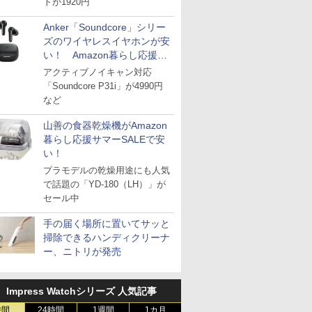
トが1920円
Anker「Soundcore」シリー
ズのワイヤレスイヤホンが安
い！ Amazon暮らし応援サ
マーSALE
アクティブノイキャン対応
「Soundcore P31i」が4990円
など
山善の食器乾燥機がAmazon
暮らし応援サマーSALEで安
い！
プラモデルの乾燥用途にも人気
で話題の「YD-180（LH）」が
セール中
手の届く場所に置いてサッと
掃除できるハンディクリーナ
ー、ニトリが発売
Impress Watchシリーズ 人気記事
時間
24時間
1週間
1カ月