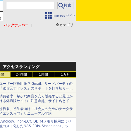
Impress サイト
全カテゴリ
バックナンバー
アクセスランキング
時間
24時間
1週間
1カ月
ユーザー阿鼻叫喚？ Gmail、サードパーティの
「送信元アドレス」のサポートを打ち切りへ
【やじうまWatch】
消費者庁、希少な商品を安く販売すると見せか
ける偽通販サイトに注意喚起、サイト名とドメ
イン名を公表
総務省、初学者向け「社会人のためのデータサ
イエンス入門」リニューアル開講
Synology、non-ECC DDR4メモリ採用により
低コスト化したNAS「DiskStation neo+」シリ
ーズ 予算を抑えて導入でき、ECCメモリへの