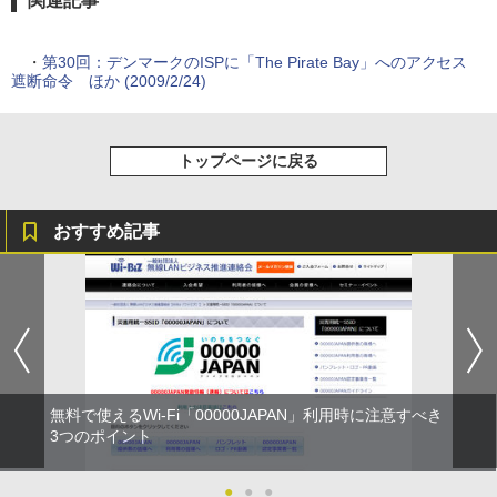
関連記事
・
第30回：デンマークのISPに「The Pirate Bay」へのアクセス
遮断命令 ほか (2009/2/24)
トップページに戻る
おすすめ記事
無料で使えるWi-Fi「00000JAPAN」利用時に注意すべき
3つのポイント
●
●
●