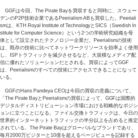
GGFは今回、The Pirate Bayを買収すると同時に、スウェー
デンのP2P技術企業であるPeerialism ABも買収した。Peeriali
smは、KTH Royal Institute of TechnologyとSICS（Swedish In
stitute for Computer Science）という2つの学術研究組織を母
体として設立されたテクノロジー企業だ。Peerialismの技術
は、既存の技術に比べてネットワークリソースを効率よく使用
し、ISPトラフィックを減少させるなど、大規模なメディア配
信に優れたソリューションだとされる。買収によってGGF
は、Peerialismのすべての技術にアクセスできることになって
いる。
GGFのHans Pandeya CEOは今回の買収の意義について、
「The Pirate BayとPeerialismの買収によって、GGFは国際的
デジタルディストリビューション市場における戦略的なポジシ
ョンに立つことになる。ファイル交換トラフィックは、今日の
世界的インターネットトラフィックの半分以上を占めると推定
されている。The Pirate Bayはグローバルなブランドであり、
毎月2000万ビジターと10億を超えるページビューを記録する