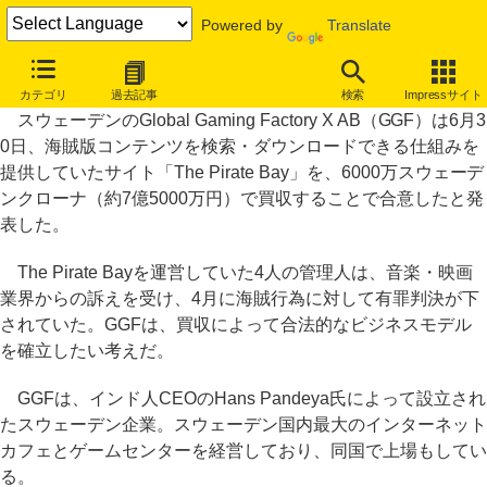
Powered by
Translate
有罪判決受けた「The Pirate Bay」、約7億5000万円で買収される
カテゴリ
過去記事
検索
Impressサイト
スウェーデンのGlobal Gaming Factory X AB（GGF）は6月3
0日、海賊版コンテンツを検索・ダウンロードできる仕組みを
提供していたサイト「The Pirate Bay」を、6000万スウェーデ
ンクローナ（約7億5000万円）で買収することで合意したと発
表した。
The Pirate Bayを運営していた4人の管理人は、音楽・映画
業界からの訴えを受け、4月に海賊行為に対して有罪判決が下
されていた。GGFは、買収によって合法的なビジネスモデル
を確立したい考えだ。
GGFは、インド人CEOのHans Pandeya氏によって設立され
たスウェーデン企業。スウェーデン国内最大のインターネット
カフェとゲームセンターを経営しており、同国で上場もしてい
る。