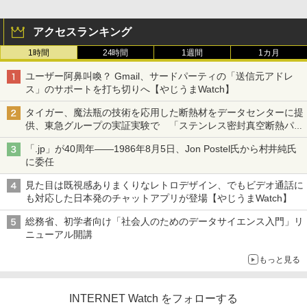
アクセスランキング
1時間
24時間
1週間
1カ月
ユーザー阿鼻叫喚？ Gmail、サードパーティの「送信元アドレ
ス」のサポートを打ち切りへ【やじうまWatch】
タイガー、魔法瓶の技術を応用した断熱材をデータセンターに提
供、東急グループの実証実験で 「ステンレス密封真空断熱パネ
ル TIVIP」
「.jp」が40周年――1986年8月5日、Jon Postel氏から村井純氏
に委任
見た目は既視感ありまくりなレトロデザイン、でもビデオ通話に
も対応した日本発のチャットアプリが登場【やじうまWatch】
総務省、初学者向け「社会人のためのデータサイエンス入門」リ
ニューアル開講
もっと見る
INTERNET Watch をフォローする