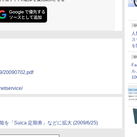
や
人
ス
を
や
F
ル
009/20090702.pdf
1
価
netservice/
Suica 定期券」などに拡大 (2009/6/25)