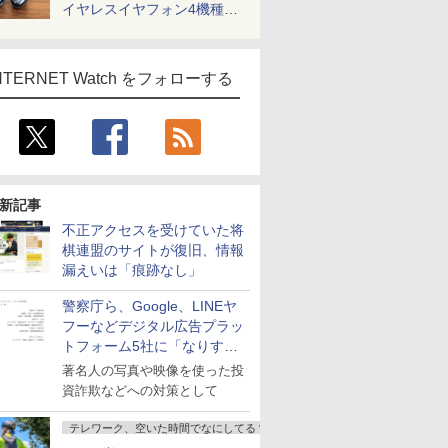
イヤレスイヤフォン4機種を
一気に聴く
NTERNET Watch をフォローする
新記事
不正アクセスを受けていた将
棋連盟のサイトが復旧、情報
漏えいは「痕跡なし」
警察庁ら、Google、LINEヤ
フーなどデジタル広告プラッ
トフォーム5社に「なりすま
し詐欺広告」対策強化を要請
著名人の写真や映像を使った投
資詐欺などへの対策として
テレワーク、空いた時間でなにしてる？