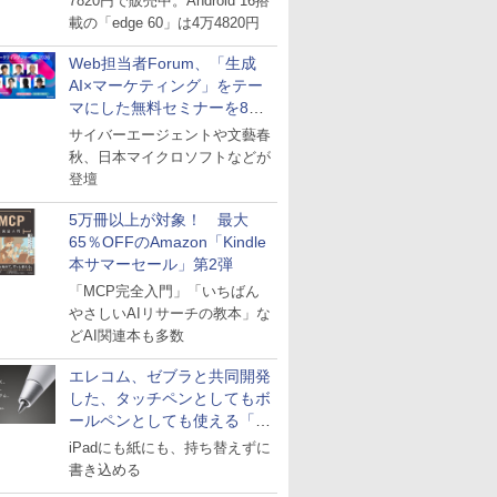
7820円で販売中。Android 16搭
載の「edge 60」は4万4820円
Web担当者Forum、「生成
AI×マーケティング」をテー
マにした無料セミナーを8月
27日にオンライン開催
サイバーエージェントや文藝春
秋、日本マイクロソフトなどが
登壇
5万冊以上が対象！ 最大
65％OFFのAmazon「Kindle
本サマーセール」第2弾
「MCP完全入門」「いちばん
やさしいAIリサーチの教本」な
どAI関連本も多数
エレコム、ゼブラと共同開発
した、タッチペンとしてもボ
ールペンとしても使える「ス
タイラスツーウェイ」発売
iPadにも紙にも、持ち替えずに
書き込める