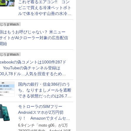
これぞ着るエアコン!! コン
ビニで買える冷凍ペットボト
ルで体を冷やす山善の水冷ベ
ストがロードバイクにちょう
じうまWatch
どいい【ぼっち・ざ・ろー
ど！その14】
類はもうお呼びじゃない？ 米ニュー
サイトがAIクローラー対象の広告配信
開始
じうまWatch
acebookの偽コメントは1000件287ド
、YouTubeの偽チャンネル登録は
000人78ドル…人気を捏造するための
格リストが公開中
国内の銀行・信金386行のう
ち、なりすましメールを遮断
できる状態だったのは26.7％
にとどまる～GMOブランド
モトローラのSIMフリー
セキュリティ調査
Androidスマホが2万円切
り！ Amazonでタイムセー
ル
6.9インチ「moto g06」が1万