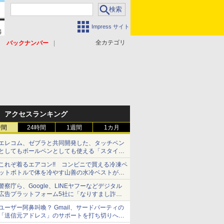
Impress サイト
全カテゴリ
バックナンバー
アクセスランキング
時間
24時間
1週間
1カ月
エレコム、ゼブラと共同開発した、タッチペン
としてもボールペンとしても使える「スタイラ
スツーウェイ」発売 iPadにも紙にも、持ち替
これぞ着るエアコン!! コンビニで買える冷凍ペ
えずに書き込める
ットボトルで体を冷やす山善の水冷ベストがロ
ードバイクにちょうどいい【ぼっち・ざ・ろー
警察庁ら、Google、LINEヤフーなどデジタル
ど！その14】【空いた時間でなにしてる？】
広告プラットフォーム5社に「なりすまし詐欺
広告」対策強化を要請 著名人の写真や映像を
ユーザー阿鼻叫喚？ Gmail、サードパーティの
使った投資詐欺などへの対策として
「送信元アドレス」のサポートを打ち切りへ
【やじうまWatch】