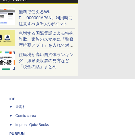
無料で使えるWi-
Fi「00000JAPAN」利用時に
注意すべき3つのポイント
急増する国際電話による特殊
詐欺、家族のスマホに「警察
庁推奨アプリ」を入れて対策
しよう！
住民税が高い自治体ランキン
グ、源泉徴収票の見方など
「税金の話」まとめ
ICE
天海社
ス
Comic curea
impress QuickBooks
PUBFUN