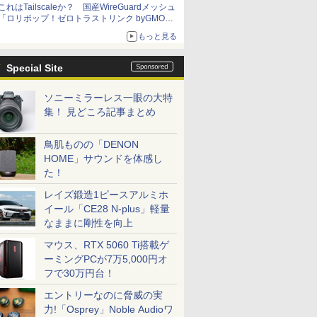
これはTailscaleか？ 国産WireGuardメッシュ
「ロリポップ！ゼロトラストリンク byGMOペ
パボ」を実測で確かめた【イニシャルB】
もっと見る
Special Site
ソニーミラーレス一眼の大特
集！ 見どころ記事まとめ
鳥肌ものの「DENON
HOME」サウンドを体感し
た！
レイズ鍛造1ピースアルミホ
イール「CE28 N-plus」軽量
なままに剛性を向上
マウス、RTX 5060 Ti搭載ゲ
ーミングPCが7万5,000円オ
フで30万円台！
エントリーなのに脅威の実
力!「Osprey」Noble Audioワ