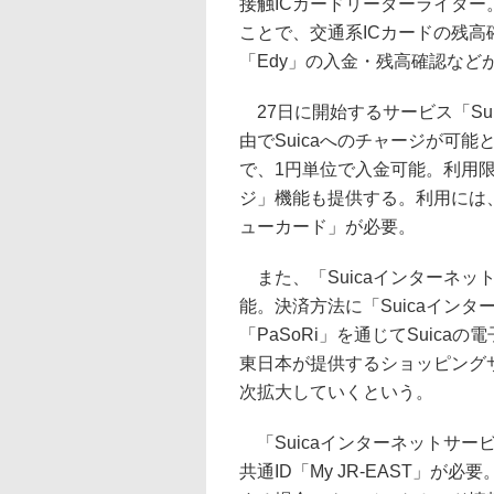
接触ICカードリーダーライター
ことで、交通系ICカードの残高
「Edy」の入金・残高確認など
27日に開始するサービス「Sui
由でSuicaへのチャージが可能
で、1円単位で入金可能。利用
ジ」機能も提供する。利用には、
ューカード」が必要。
また、「Suicaインターネッ
能。決済方法に「Suicaイン
「PaSoRi」を通じてSuic
東日本が提供するショッピングサ
次拡大していくという。
「Suicaインターネットサー
共通ID「My JR-EAST」が