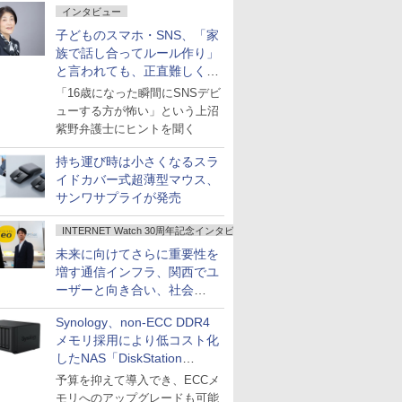
インタビュー
子どものスマホ・SNS、「家
族で話し合ってルール作り」
と言われても、正直難しくな
いですか？
「16歳になった瞬間にSNSデビ
ューする方が怖い」という上沼
紫野弁護士にヒントを聞く
持ち運び時は小さくなるスラ
イドカバー式超薄型マウス、
サンワサプライが発売
INTERNET Watch 30周年記念インタビュー
未来に向けてさらに重要性を
増す通信インフラ、関西でユ
ーザーと向き合い、社会
の“あたらしい”を起動し続け
Synology、non-ECC DDR4
る～オプテージ
メモリ採用により低コスト化
したNAS「DiskStation
neo+」シリーズ
予算を抑えて導入でき、ECCメ
モリへのアップグレードも可能