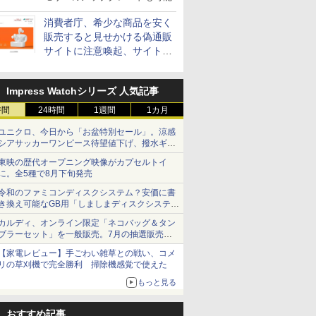
消費者庁、希少な商品を安く
販売すると見せかける偽通販
サイトに注意喚起、サイト名
とドメイン名を公表
Impress Watchシリーズ 人気記事
時間
24時間
1週間
1カ月
ユニクロ、今日から「お盆特別セール」。涼感
シアサッカーワンピース待望値下げ、撥水ギア
ショーツは1990円に
東映の歴代オープニング映像がカプセルトイ
に。全5種で8月下旬発売
令和のファミコンディスクシステム？安価に書
き換え可能なGB用「しましまディスクシステ
ム」
カルディ、オンライン限定「ネコバッグ＆タン
ブラーセット」を一般販売。7月の抽選販売の
当選無効分
【家電レビュー】手ごわい雑草との戦い、コメ
リの草刈機で完全勝利 掃除機感覚で使えた
もっと見る
おすすめ記事