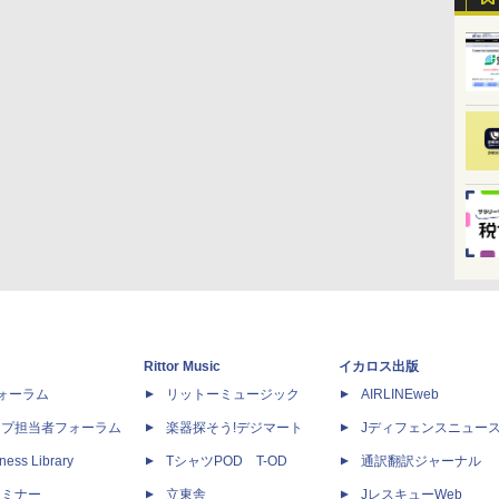
Rittor Music
イカロス出版
dフォーラム
リットーミュージック
AIRLINEweb
ップ担当者フォーラム
楽器探そう!デジマート
Jディフェンスニュー
ness Library
TシャツPOD T-OD
通訳翻訳ジャーナル
セミナー
立東舎
JレスキューWeb