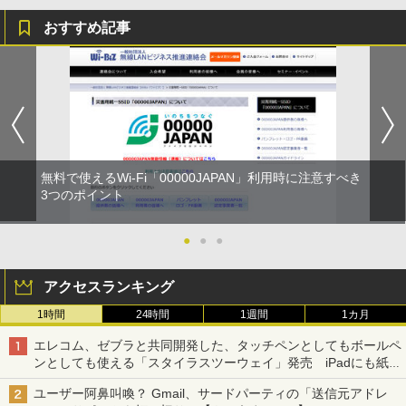
おすすめ記事
無料で使えるWi-Fi「00000JAPAN」利用時に注意すべき
3つのポイント
●
●
●
アクセスランキング
1時間
24時間
1週間
1カ月
エレコム、ゼブラと共同開発した、タッチペンとしてもボールペ
ンとしても使える「スタイラスツーウェイ」発売 iPadにも紙に
も、持ち替えずに書き込める
ユーザー阿鼻叫喚？ Gmail、サードパーティの「送信元アドレ