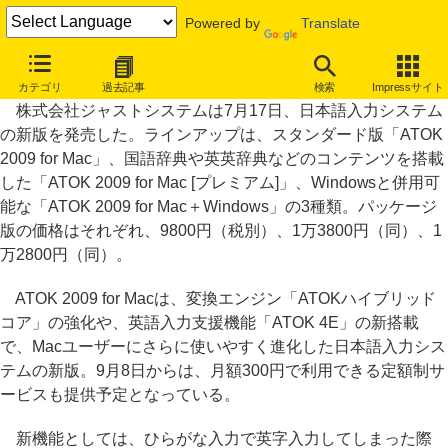
Powered by
Translate
Mac用ATOK 2009が発売、「Snow Leopard」上の動作も問題なし
カテゴリ
過去記事
検索
Impressサイト
株式会社ジャストシステムは7月17日、日本語入力システム
の新版を発売した。ラインアップは、スタンダード版「ATOK
2009 for Mac」、国語辞典や英英辞典などのコンテンツを搭載
した「ATOK 2009 for Mac [プレミアム]」、Windowsと併用可
能な「ATOK 2009 for Mac＋Windows」の3種類。パッケージ
版の価格はそれぞれ、9800円（税別）、1万3800円（同）、1
万2800円（同）。
ATOK 2009 for Macは、変換エンジン「ATOKハイブリッド
コア」の強化や、英語入力支援機能「ATOK 4E」の新搭載
で、Macユーザーにさらに使いやすく進化した日本語入力シス
テムの新版。9月8日からは、月額300円で利用できる定額制サ
ービスも提供予定となっている。
新機能としては、ひらがな入力で英字入力してしまった際