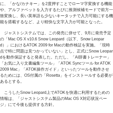
に、「かな/カナキー」を2度押すことでローマ字変換する機能
や、アルファベットを入力するたびに推測候補モードで前方一
致変換し、長い英単語も少ないキータッチで入力可能にする機
能を搭載するなど、より軽快な文字入力が可能となった。
ジャストシステムでは、この発売に併せて、9月に発売予定
の「Mac OS X v10.6 Snow Leopard（以下、Snow Leopar
d）」におけるATOK 2009 for Macの動作検証を実施。「現時
点で特に問題は見つかっていない」とし、正式にSnow Leopar
dを動作保証すると発表した。ただし、「AI辞書トレーナー」
「お気に入り文書編集ツール」「ATOK Syncツール for ATOK
2009 Mac」「ATOK操作ガイド」といったツールを動作させ
るためには、OS付属の「Rosetta」をインストールする必要が
あるとする。
こうしたSnow Leopard上でATOKを快適に利用するための
情報は、「ジャストシステム製品のMac OS X対応状況ペー
ジ」にて今後も提供する方針。