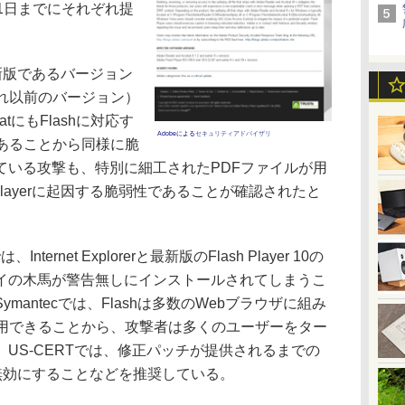
7月31日までにそれぞれ提
の最新版であるバージョン
およびそれ以前のバージョン）
obatにもFlashに対応す
Adobeによる
セキュリティアドバイザリ
l）があることから同様に脆
ている攻撃も、特別に細工されたPDFファイルが用
 Playerに起因する脆弱性であることが確認されたと
では、Internet Explorerと最新版のFlash Player 10の
イの木馬が警告無しにインストールされてしまうこ
antecでは、Flashは多数のWebブラウザに組み
利用できることから、攻撃者は多くのユーザーをター
US-CERTでは、修正パッチが提供されるまでの
erを無効にすることなどを推奨している。