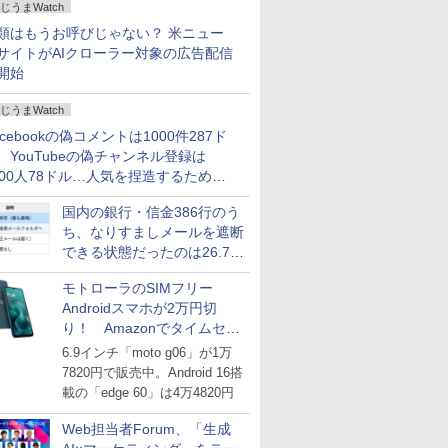
じうまWatch
どいい【ぼっち・ざ・ろー
ど！その14】
類はもうお呼びじゃない？ 米ニュー
サイトがAIクローラー対象の広告配信
開始
じうまWatch
acebookの偽コメントは1000件287ド
、YouTubeの偽チャンネル登録は
000人78ドル…人気を捏造するための
格リストが公開中
国内の銀行・信金386行のう
ち、なりすましメールを遮断
できる状態だったのは26.7％
にとどまる～GMOブランド
モトローラのSIMフリー
セキュリティ調査
Androidスマホが2万円切
り！ Amazonでタイムセー
ル
6.9インチ「moto g06」が1万
7820円で販売中。Android 16搭
載の「edge 60」は4万4820円
Web担当者Forum、「生成