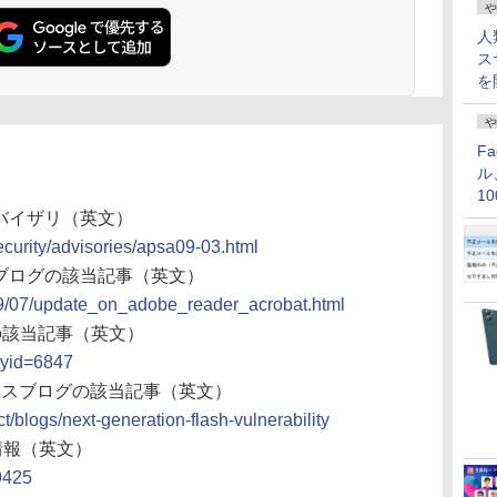
や
人
ス
を
や
F
ル
1
価
バイザリ（英文）
curity/advisories/apsa09-03.html
ブログの該当記事（英文）
009/07/update_on_adobe_reader_acrobat.html
nterの該当記事（英文）
oryid=6847
ポンスブログの該当記事（英文）
/blogs/next-generation-flash-vulnerability
情報（英文）
59425