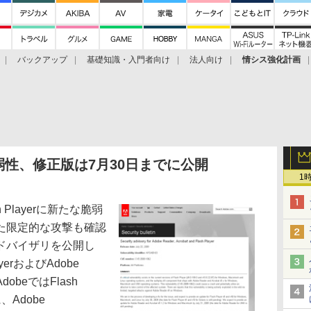
バックアップ
基礎知識・入門者向け
法人向け
情シス強化計画
たな脆弱性、修正版は7月30日までに公開
1
sh Playerに新たな脆弱
た限定的な攻撃も確認
ドバイザリを公開し
erおよびAdobe
dobeではFlash
、Adobe