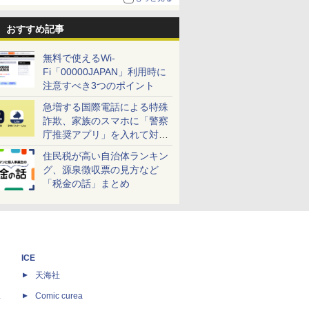
おすすめ記事
無料で使えるWi-
Fi「00000JAPAN」利用時に
注意すべき3つのポイント
急増する国際電話による特殊
詐欺、家族のスマホに「警察
庁推奨アプリ」を入れて対策
しよう！
住民税が高い自治体ランキン
グ、源泉徴収票の見方など
「税金の話」まとめ
ICE
天海社
ス
Comic curea