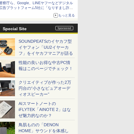
警察庁ら、Google、LINEヤフーなどデジタル
広告プラットフォーム5社に「なりすまし詐欺
広告」対策強化を要請 著名人の写真や映像を
もっと見る
使った投資詐欺などへの対策として
Special Site
SOUNDPEATSのイヤカフ型
イヤフォン「UU2イヤーカ
フ」をイヤカフマニアが語る
性能の良いお得な中古PC情
報はこのページでチェック！
クリエイティブが作った2万
円台の“小さなピュアオーデ
ィオスピーカー”
AIスマートノートの
iFLYTEK「AINOTE 2」はな
ぜ魅力的なのか？
鳥肌ものの「DENON
HOME」サウンドを体感し