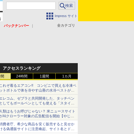
Impress サイト
全カテゴリ
バックナンバー
アクセスランキング
時間
24時間
1週間
1カ月
これぞ着るエアコン!! コンビニで買える冷凍ペ
ットボトルで体を冷やす山善の水冷ベストがロ
ードバイクにちょうどいい【ぼっち・ざ・ろー
エレコム、ゼブラと共同開発した、タッチペン
ど！その14】【空いた時間でなにしてる？】
としてもボールペンとしても使える「スタイラ
スツーウェイ」発売 iPadにも紙にも、持ち替
人類はもうお呼びじゃない？ 米ニュースサイト
えずに書き込める
がAIクローラー対象の広告配信を開始【やじう
まWatch】
消費者庁、希少な商品を安く販売すると見せか
ける偽通販サイトに注意喚起、サイト名とドメ
イン名を公表