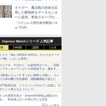
とドメイン名を公表
タイガー、魔法瓶の技術を応
用した断熱材をデータセンタ
ーに提供、東急グループの実
証実験で
「ステンレス密封真空断熱パネ
ル TIVIP」
Impress Watchシリーズ 人気記事
時間
24時間
1週間
1カ月
ミスド「Mrs. GREEN APPLE」のコラボドーナ
ツ4種、いよいよ発売！
ユニクロ、今日から「お盆特別セール」。涼感
シアサッカーワンピース待望値下げ、撥水ギア
ショーツは1990円に
【家電レビュー】手ごわい雑草との戦い、コメ
リの草刈機で完全勝利 掃除機感覚で使えた
NTT島田社長、ソフトバンクのセブン出資に「d
ポイント使えるようにして」
ドコモ前田社長が「ahamo40GB化は検証のた
め」、料金値上げへの考え方にも言及
もっと見る