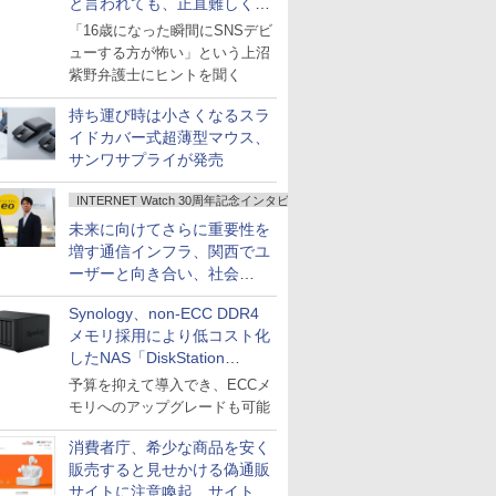
と言われても、正直難しくな
いですか？
「16歳になった瞬間にSNSデビ
ューする方が怖い」という上沼
紫野弁護士にヒントを聞く
持ち運び時は小さくなるスラ
イドカバー式超薄型マウス、
サンワサプライが発売
INTERNET Watch 30周年記念インタビュー
未来に向けてさらに重要性を
増す通信インフラ、関西でユ
ーザーと向き合い、社会
の“あたらしい”を起動し続け
Synology、non-ECC DDR4
る～オプテージ
メモリ採用により低コスト化
したNAS「DiskStation
neo+」シリーズ
予算を抑えて導入でき、ECCメ
モリへのアップグレードも可能
消費者庁、希少な商品を安く
販売すると見せかける偽通販
サイトに注意喚起、サイト名