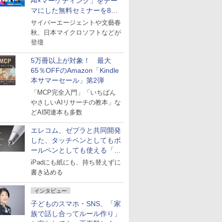
AI×マーケティング」をテー
マにした無料セミナーを8月
27日にオンライン開催
サイバーエージェントや文藝春
秋、日本マイクロソフトなどが
登壇
5万冊以上が対象！ 最大
65％OFFのAmazon「Kindle
本サマーセール」第2弾
「MCP完全入門」「いちばん
やさしいAIリサーチの教本」な
どAI関連本も多数
エレコム、ゼブラと共同開発
した、タッチペンとしてもボ
ールペンとしても使える「ス
タイラスツーウェイ」発売
iPadにも紙にも、持ち替えずに
書き込める
インタビュー
子どものスマホ・SNS、「家
族で話し合ってルール作り」