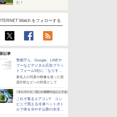
た！
NTERNET Watch をフォローする
新記事
警察庁ら、Google、LINEヤ
フーなどデジタル広告プラッ
トフォーム5社に「なりすま
し詐欺広告」対策強化を要請
著名人の写真や映像を使った投
資詐欺などへの対策として
テレワーク、空いた時間でなにしてる？
これぞ着るエアコン!! コン
ビニで買える冷凍ペットボト
ルで体を冷やす山善の水冷ベ
ストがロードバイクにちょう