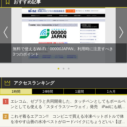
おすすめ記事
無料で使えるWi-Fi「00000JAPAN」利用時に注意すべき
3つのポイント
●
●
●
アクセスランキング
1時間
24時間
1週間
1カ月
エレコム、ゼブラと共同開発した、タッチペンとしてもボールペ
ンとしても使える「スタイラスツーウェイ」発売 iPadにも紙に
も、持ち替えずに書き込める
これぞ着るエアコン!! コンビニで買える冷凍ペットボトルで体
を冷やす山善の水冷ベストがロードバイクにちょうどいい【ぼっ