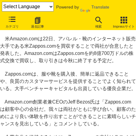
Powered by
Translate
米Amazon.com、カスタマーサービスで有名なZappos.com買収で合
カテゴリ
過去記事
検索
Impressサイト
意
米Amazon.comは22日、アパレル・靴のインターネット販売
大手である米Zappos.comを買収することで両社が合意したと
発表した。Amazon.comはZappos.comを約8億700万ドルの株
式交換で買収し、取り引きは今秋に終了する予定だ。
Zappos.comは、服や靴を購入後、簡単に返品できること
や、良質のカスタマーサービスを提供することでよく知られて
いる。大手ベンチャーキャピタルも出資している優良企業だ。
Amazon.com創業者兼CEOのJeff Bezos氏は「Zappos.com
は顧客中心の会社だ。我々は両社がともに学び合い、顧客のた
めにより良い体験を作り出すことができることに素晴らしいチ
ャンスを見出している」とコメントしている。