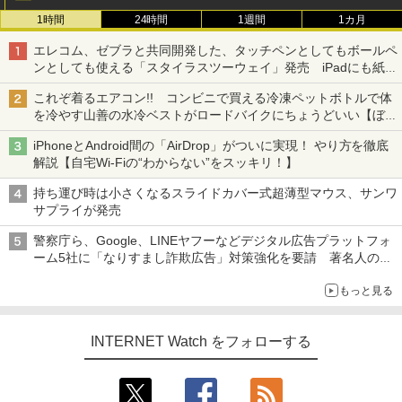
1時間
24時間
1週間
1カ月
エレコム、ゼブラと共同開発した、タッチペンとしてもボールペ
ンとしても使える「スタイラスツーウェイ」発売 iPadにも紙に
も、持ち替えずに書き込める
これぞ着るエアコン!! コンビニで買える冷凍ペットボトルで体
を冷やす山善の水冷ベストがロードバイクにちょうどいい【ぼっ
ち・ざ・ろーど！その14】【空いた時間でなにしてる？】
iPhoneとAndroid間の「AirDrop」がついに実現！ やり方を徹底
解説【自宅Wi-Fiの“わからない”をスッキリ！】
持ち運び時は小さくなるスライドカバー式超薄型マウス、サンワ
サプライが発売
警察庁ら、Google、LINEヤフーなどデジタル広告プラットフォ
ーム5社に「なりすまし詐欺広告」対策強化を要請 著名人の写
真や映像を使った投資詐欺などへの対策として
もっと見る
INTERNET Watch をフォローする