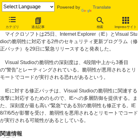
Powered by
Translate
IEとVisual Studioの脆弱性修正パッチ、29日に緊急リリースへ
カテゴリ
過去記事
検索
Impressサイト
マイクロソフトは25日、Internet Explorer（IE）とVisual Stu
dioの脆弱性に対応する2件のセキュリティ更新プログラム（修
正パッチ）を29日に緊急リリースすると発表した。
Visual Studioの脆弱性の深刻度は、4段階中上から3番目
の“警告”とレーティングされている。脆弱性が悪用されるとリ
モートでコードが実行される恐れがあるという。
IEに対する修正パッチは、Visual Studioの脆弱性に関連する
攻撃に対応するためのもので、IEへの多層防御を提供する。ま
た、深刻度が最も高い“緊急”である別の脆弱性も修正する。IE
8/7/6/5が影響を受け、脆弱性を悪用されるとリモートでコード
が実行される可能性があるとしている。
関連情報