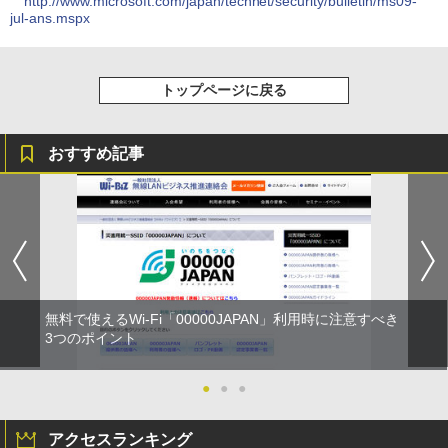
http://www.microsoft.com/japan/technet/security/bulletin/ms09-
jul-ans.mspx
トップページに戻る
おすすめ記事
無料で使えるWi-Fi「00000JAPAN」利用時に注意すべき
3つのポイント
●
●
●
アクセスランキング