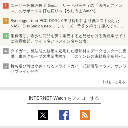
ユーザー阿鼻叫喚？ Gmail、サードパーティの「送信元アドレ
ス」のサポートを打ち切りへ【やじうまWatch】
Synology、non-ECC DDR4メモリ採用により低コスト化した
NAS「DiskStation neo+」シリーズ 予算を抑えて導入でき、
ECCメモリへのアップグレードも可能
消費者庁、希少な商品を安く販売すると見せかける偽通販サイト
に注意喚起、サイト名とドメイン名を公表
タイガー、魔法瓶の技術を応用した断熱材をデータセンターに提
供、東急グループの実証実験で 「ステンレス密封真空断熱パネ
ル TIVIP」
持ち運び時は小さくなるスライドカバー式超薄型マウス、サンワ
サプライが発売
もっと見る
INTERNET Watch をフォローする