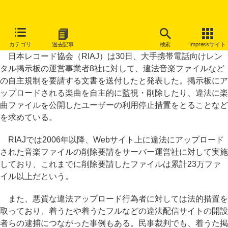
レコ協が携帯掲示板8社に要請、違法音楽ファイルの自主規制を
カテゴリ
過去記事
検索
Impressサイト
日本レコード協会（RIAJ）は30日、大手携帯電話向けレン
タル掲示板の運営事業者8社に対して、違法音楽ファイルなど
の自主規制を要請する文書を送付したと発表した。掲示板にア
ップロードされる楽曲を自主的に監視・削除したり、違法に楽
曲ファイルを公開したユーザーの利用停止措置をとることなど
を求めている。
RIAJでは2006年以降、Webサイト上に違法にアップロード
された音楽ファイルの削除要請をサーバー運営社に対して実施
しており、これまでに削除要請したファイルは累計23万ファ
イル以上だという。
また、悪質な違法アップロード行為者に対しては法的措置を
取っており、着うたや着うたフルなどの違法配信サイトの開設
者らの逮捕につながった事例もある。民事裁判でも、着うた掲