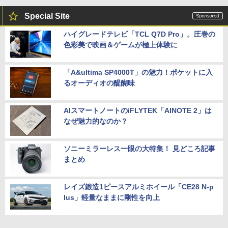
Special Site
ハイグレードテレビ「TCL Q7D Pro」。圧巻の
色彩美で映画＆ゲームが極上体験に
「A&ultima SP4000T」の魅力！ポケットに入
るオーディオの醍醐味
AIスマートノートのiFLYTEK「AINOTE 2」は
なぜ魅力的なのか？
ソニーミラーレス一眼の大特集！ 見どころ記事
まとめ
レイズ鍛造1ピースアルミホイール「CE28 N-p
lus」軽量なままに剛性を向上