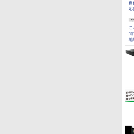
自
応
や
こ
間
地