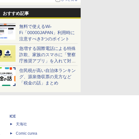
おすすめ記事
無料で使えるWi-
Fi「00000JAPAN」利用時に
注意すべき3つのポイント
急増する国際電話による特殊
詐欺、家族のスマホに「警察
庁推奨アプリ」を入れて対策
しよう！
住民税が高い自治体ランキン
グ、源泉徴収票の見方など
「税金の話」まとめ
ICE
天海社
ス
Comic curea