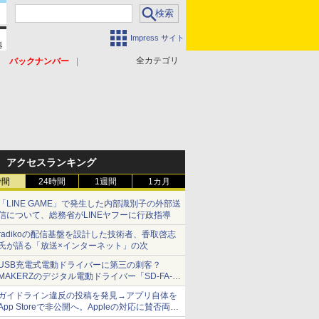
Impress サイト
全カテゴリ
バックナンバー
アクセスランキング
時間
24時間
1週間
1カ月
「LINE GAME」で発生した内部識別子の外部送
信について、総務省がLINEヤフーに行政指導
radikoの配信基盤を設計した技術者、香取啓志
氏が語る「放送×インターネット」の次
USB充電式電動ドライバーに第三の刺客？
MAKERZのデジタル電動ドライバー「SD-FA-
2000L」を、ベッセル、パナソニックと比較し
ガイドライン違反の投稿を発見→アプリ自体を
てみた 【テレワークグッズ・ミニレビュー 第
App Storeで非公開へ。Appleの対応に賛否両論
165回】
【やじうまWatch】