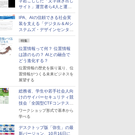
字起こしした「文字抜き出し
サイト」運営者ら4人と運営
法人に有罪判決
IPA、AIの信頼できる社会実
装を支える「デジタル＆AIシ
ステムズ・デザインセンタ
ー」新設
特集
位置情報って何？ 位置情報
は誰のもの？ AIとの融合で
どう進化する？
位置情報の歴史を振り返り、位
置情報がつくる未来ビジネスを
展望する
総務省、学生や若手社会人向
けのサイバーセキュリティ競
技会「全国型CTFコンテス
ト」を10月に開催、参加受付
ワークショップ形式で基本から
中
学べる
デスクトップ版「弥生」の最
新バージョン、10月16日に