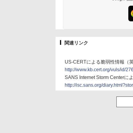
関連リンク
US-CERTによる脆弱性情報（
http://www.kb.cert.org/vuls/id/2
SANS Internet Storm Ce
http://isc.sans.org/diary.html?st