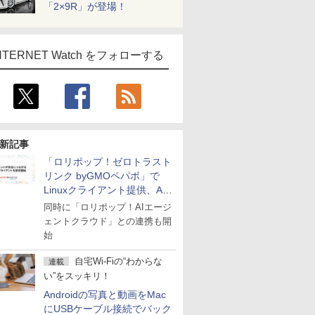
「2×9R」が登場！
NTERNET Watch をフォローする
新記事
「ロリポップ！ゼロトラスト
リンク byGMOペパボ」で
Linuxクライアント提供、AI
エージェントの接続が容易に
同時に「ロリポップ！AIエージ
ェントクラウド」との連携も開
始
自宅Wi-Fiの“わからな
連載
い”をスッキリ！
Androidの写真と動画をMac
にUSBケーブル接続でバック