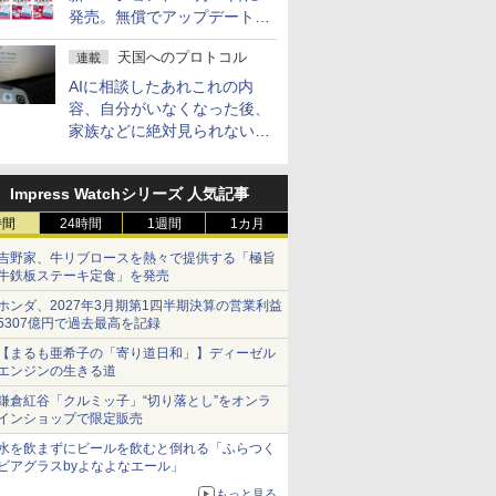
発売。無償でアップデートを
提供する早期購入キャンペー
天国へのプロトコル
連載
ンも
AIに相談したあれこれの内
容、自分がいなくなった後、
家族などに絶対見られないよ
うにするには？
Impress Watchシリーズ 人気記事
時間
24時間
1週間
1カ月
吉野家、牛リブロースを熱々で提供する「極旨
牛鉄板ステーキ定食」を発売
ホンダ、2027年3月期第1四半期決算の営業利益
5307億円で過去最高を記録
【まるも亜希子の「寄り道日和」】ディーゼル
エンジンの生きる道
鎌倉紅谷「クルミッ子」“切り落とし”をオンラ
インショップで限定販売
水を飲まずにビールを飲むと倒れる「ふらつく
ビアグラスbyよなよなエール」
もっと見る