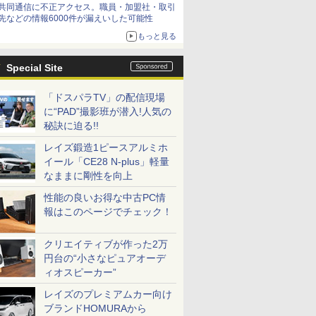
共同通信に不正アクセス。職員・加盟社・取引
先などの情報6000件が漏えいした可能性
もっと見る
Special Site
「ドスパラTV」の配信現場
に“PAD”撮影班が潜入!人気の
秘訣に迫る!!
レイズ鍛造1ピースアルミホ
イール「CE28 N-plus」軽量
なままに剛性を向上
性能の良いお得な中古PC情
報はこのページでチェック！
クリエイティブが作った2万
円台の“小さなピュアオーデ
ィオスピーカー”
レイズのプレミアムカー向け
ブランドHOMURAから