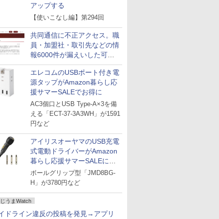
アップする
【使いこなし編】第294回
共同通信に不正アクセス。職
員・加盟社・取引先などの情
報6000件が漏えいした可能
性
エレコムのUSBポート付き電
源タップがAmazon暮らし応
援サマーSALEでお得に
AC3個口とUSB Type-A×3を備
える「ECT-37-3A3WH」が1591
円など
アイリスオーヤマのUSB充電
式電動ドライバーがAmazon
暮らし応援サマーSALEに登
場
ボールグリップ型「JMD8BG-
H」が3780円など
じうまWatch
イドライン違反の投稿を発見→アプリ