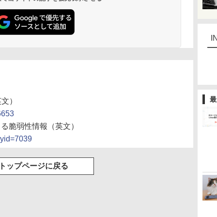
I
最
英文）
76653
nterによる脆弱性情報（英文）
oryid=7039
トップページに戻る