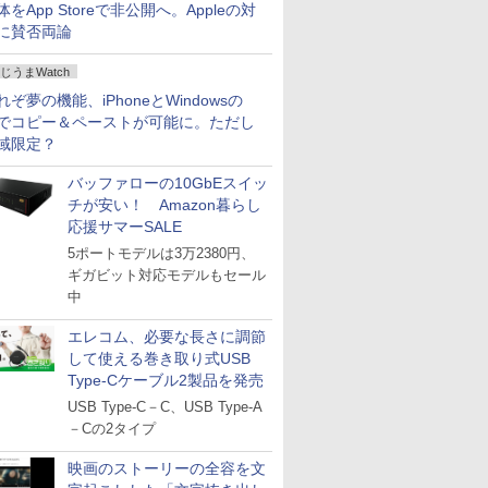
体をApp Storeで非公開へ。Appleの対
に賛否両論
じうまWatch
れぞ夢の機能、iPhoneとWindowsの
でコピー＆ペーストが可能に。ただし
域限定？
バッファローの10GbEスイッ
チが安い！ Amazon暮らし
応援サマーSALE
5ポートモデルは3万2380円、
ギガビット対応モデルもセール
中
エレコム、必要な長さに調節
して使える巻き取り式USB
Type-Cケーブル2製品を発売
USB Type-C－C、USB Type-A
－Cの2タイプ
映画のストーリーの全容を文