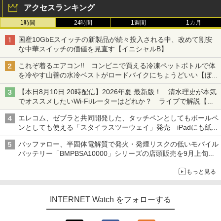
アクセスランキング
1時間
24時間
1週間
1カ月
国産10GbEスイッチの新製品が続々投入される中、改めて割安
な中華スイッチの価値を見直す【イニシャルB】
これぞ着るエアコン!! コンビニで買える冷凍ペットボトルで体
を冷やす山善の水冷ベストがロードバイクにちょうどいい【ぼっ
ち・ざ・ろーど！その14】【空いた時間でなにしてる？】
【本日8月10日 20時配信】2026年夏 最新版！ 清水理史が本気
でオススメしたいWi-Fiルーターはどれか？ ライブで解説【清
水理史の「イニシャルB」チャンネル】
エレコム、ゼブラと共同開発した、タッチペンとしてもボールペ
ンとしても使える「スタイラスツーウェイ」発売 iPadにも紙に
も、持ち替えずに書き込める
バッファロー、半固体電解質で発火・発煙リスクの低いモバイル
バッテリー「BMPBSA10000」シリーズの店頭販売を9月上旬に
開始
もっと見る
INTERNET Watch をフォローする