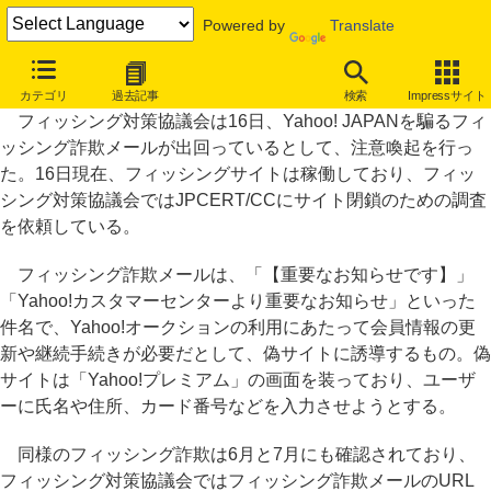
Powered by
Translate
Yahoo! JAPANを騙るフィッシング詐欺メールに注意
カテゴリ
過去記事
検索
Impressサイト
フィッシング対策協議会は16日、Yahoo! JAPANを騙るフィ
ッシング詐欺メールが出回っているとして、注意喚起を行っ
た。16日現在、フィッシングサイトは稼働しており、フィッ
シング対策協議会ではJPCERT/CCにサイト閉鎖のための調査
を依頼している。
フィッシング詐欺メールは、「【重要なお知らせです】」
「Yahoo!カスタマーセンターより重要なお知らせ」といった
件名で、Yahoo!オークションの利用にあたって会員情報の更
新や継続手続きが必要だとして、偽サイトに誘導するもの。偽
サイトは「Yahoo!プレミアム」の画面を装っており、ユーザ
ーに氏名や住所、カード番号などを入力させようとする。
同様のフィッシング詐欺は6月と7月にも確認されており、
フィッシング対策協議会ではフィッシング詐欺メールのURL