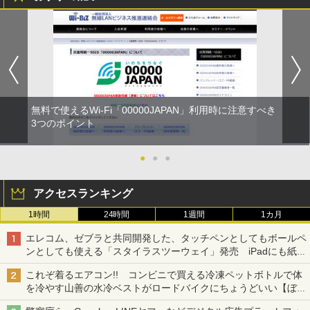
無料で使えるWi-Fi「00000JAPAN」利用時に注意すべき
3つのポイント
●
●
●
アクセスランキング
1時間
24時間
1週間
1カ月
エレコム、ゼブラと共同開発した、タッチペンとしてもボールペ
ンとしても使える「スタイラスツーウェイ」発売 iPadにも紙に
も、持ち替えずに書き込める
これぞ着るエアコン!! コンビニで買える冷凍ペットボトルで体
を冷やす山善の水冷ベストがロードバイクにちょうどいい【ぼっ
ち・ざ・ろーど！その14】【空いた時間でなにしてる？】