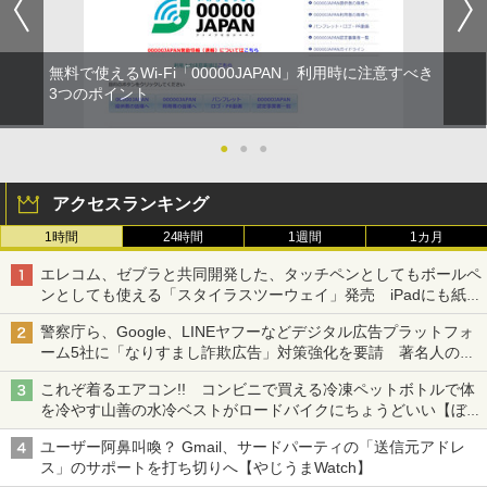
無料で使えるWi-Fi「00000JAPAN」利用時に注意すべき
3つのポイント
●
●
●
アクセスランキング
1時間
24時間
1週間
1カ月
エレコム、ゼブラと共同開発した、タッチペンとしてもボールペ
ンとしても使える「スタイラスツーウェイ」発売 iPadにも紙に
も、持ち替えずに書き込める
警察庁ら、Google、LINEヤフーなどデジタル広告プラットフォ
ーム5社に「なりすまし詐欺広告」対策強化を要請 著名人の写
真や映像を使った投資詐欺などへの対策として
これぞ着るエアコン!! コンビニで買える冷凍ペットボトルで体
を冷やす山善の水冷ベストがロードバイクにちょうどいい【ぼっ
ち・ざ・ろーど！その14】【空いた時間でなにしてる？】
ユーザー阿鼻叫喚？ Gmail、サードパーティの「送信元アドレ
ス」のサポートを打ち切りへ【やじうまWatch】