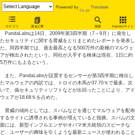
Powered by
Translate
3カ月で新種マルウェア500万件検出、PandaLabs集計で過去最高
カテゴリ
過去記事
検索
Impressサイト
PandaLabsは14日、2009年第3四半期（7～9月）に発生し
たセキュリティに関する脅威をとりまとめたレポートを発表し
た。同四半期では、過去最高となる500万件の新種のマルウェ
アが検出されたという。同社が入手する検体は現在、1日に約
5万件にも上るという。
また、PandaLabsが設置するセンサーが第3四半期に検出し
たマルウェアの内訳では、トロイの木馬が37.70％で最多。次
いで、偽セキュリティソフトなどが出回ったことにより、アド
ウェアが18.68％を占めた。
脅威の傾向としては、スパムなどを通じてマルウェアを配布
するサイトに誘導される事例が増えていると指摘。スパムの文
面には、新型インフルエンザやオバマ米大統領のスピーチな
ど、ユーザーの興味を引くような最新ニュースが使われること