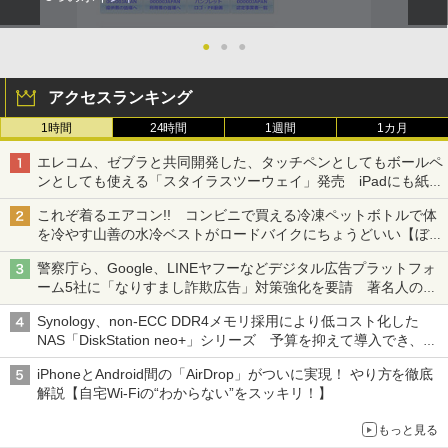
●
●
●
アクセスランキング
1時間
24時間
1週間
1カ月
エレコム、ゼブラと共同開発した、タッチペンとしてもボールペ
ンとしても使える「スタイラスツーウェイ」発売 iPadにも紙に
も、持ち替えずに書き込める
これぞ着るエアコン!! コンビニで買える冷凍ペットボトルで体
を冷やす山善の水冷ベストがロードバイクにちょうどいい【ぼっ
ち・ざ・ろーど！その14】【空いた時間でなにしてる？】
警察庁ら、Google、LINEヤフーなどデジタル広告プラットフォ
ーム5社に「なりすまし詐欺広告」対策強化を要請 著名人の写
真や映像を使った投資詐欺などへの対策として
Synology、non-ECC DDR4メモリ採用により低コスト化した
NAS「DiskStation neo+」シリーズ 予算を抑えて導入でき、
ECCメモリへのアップグレードも可能
iPhoneとAndroid間の「AirDrop」がついに実現！ やり方を徹底
解説【自宅Wi-Fiの“わからない”をスッキリ！】
もっと見る