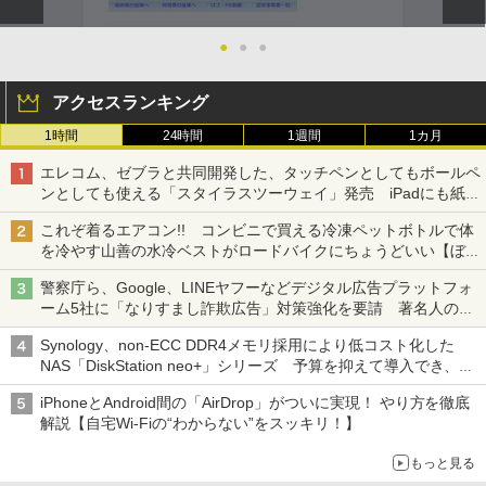
●
●
●
アクセスランキング
1時間
24時間
1週間
1カ月
エレコム、ゼブラと共同開発した、タッチペンとしてもボールペ
ンとしても使える「スタイラスツーウェイ」発売 iPadにも紙に
も、持ち替えずに書き込める
これぞ着るエアコン!! コンビニで買える冷凍ペットボトルで体
を冷やす山善の水冷ベストがロードバイクにちょうどいい【ぼっ
ち・ざ・ろーど！その14】【空いた時間でなにしてる？】
警察庁ら、Google、LINEヤフーなどデジタル広告プラットフォ
ーム5社に「なりすまし詐欺広告」対策強化を要請 著名人の写
真や映像を使った投資詐欺などへの対策として
Synology、non-ECC DDR4メモリ採用により低コスト化した
NAS「DiskStation neo+」シリーズ 予算を抑えて導入でき、
ECCメモリへのアップグレードも可能
iPhoneとAndroid間の「AirDrop」がついに実現！ やり方を徹底
解説【自宅Wi-Fiの“わからない”をスッキリ！】
もっと見る