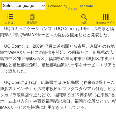
Powered by
Translate
UQ Com、広島県と福岡県でWiMAXサービスを開始
カテゴリ
過去記事
検索
Impressサイト
UQコミュニケーションズ（UQ Com）は19日、広島県と福
岡県の2県でWiMAXサービスの提供を開始したと発表した。
UQ Comでは、2009年7月に首都圏と名古屋、京阪神の各地
域でWiMAXサービスの提供を開始。今回新たに、広島県の広
島市中区/東区/南区/西区、福岡県の福岡市東区/博多区/中央区/
南区と糟屋郡志免町、糟屋郡粕屋町の一部をサービスエリアと
して追加した。
UQ Comによれば、広島県ではJR広島駅（在来線2番ホーム
博多方面ベンチ）や広島市役所やマツダスタジアム付近、ビッ
クカメラ広島店付近などで、福岡県ではJR博多駅（在来線1番
ホーム上り方向）や西鉄福岡駅の東口、福岡市役所などで、W
iMAXサービスを快適に利用できるとしている。