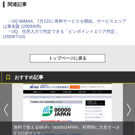
関連記事
・
UQ WiMAX、7月1日に有料サービスを開始。サービスエリア
は東名阪 (2009/6/8)
・
UQ、住所入力で判定できる「ピンポイントエリア判定」
(2009/7/10)
トップページに戻る
おすすめ記事
無料で使えるWi-Fi「00000JAPAN」利用時に注意すべき
3つのポイント