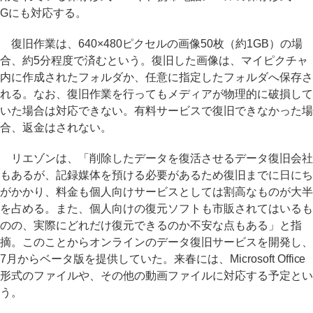
Gにも対応する。
復旧作業は、640×480ピクセルの画像50枚（約1GB）の場
合、約5分程度で済むという。復旧した画像は、マイピクチャ
内に作成されたフォルダか、任意に指定したフォルダへ保存さ
れる。なお、復旧作業を行ってもメディアが物理的に破損して
いた場合は対応できない。有料サービスで復旧できなかった場
合、返金はされない。
リエゾンは、「削除したデータを復活させるデータ復旧会社
もあるが、記録媒体を預ける必要があるため復旧までに日にち
がかかり、料金も個人向けサービスとしては割高なものが大半
を占める。また、個人向けの復元ソフトも市販されてはいるも
のの、実際にどれだけ復元できるのか不安な点もある」と指
摘。このことからオンラインのデータ復旧サービスを開発し、
7月からベータ版を提供していた。来春には、Microsoft Office
形式のファイルや、その他の動画ファイルに対応する予定とい
う。