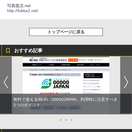
写真復活.net
http://fukka2.net/
トップページに戻る
おすすめ記事
無料で使えるWi-Fi「00000JAPAN」利用時に注意すべき
3つのポイント
●
●
●