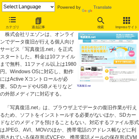
Powered by
Translate
オンラインのデータ復旧サービス、ファイル数無制限で1980円
カテゴリ
過去記事
検索
Impressサイト
株式会社リエゾンは、オンライ
ンでデータ復旧が行える個人向け
サービス「写真復活.net」を正式
スタートした。料金は10ファイル
まで無料、11ファイル以上は1980
円。Windows OSに対応し、動作
にはActive Xコントロールが必
要。SDカードやUSBメモリなど
写真復活.net
の外部メディアに対応する。
「写真復活.net」は、ブラウザ上でデータの復旧作業が行え
るため、ソフトをインストールする必要がないほか、SDカー
ドなどのメディアを預けることもない。対応するファイル形式
はJPEG、AVI、MOVのほか、携帯電話のアドレス帳などに利
用されている保存形式VCFや、携帯電話メールの保存形式VM